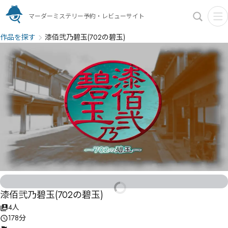
マーダーミステリー予約・レビューサイト
作品を探す
漆佰弐乃碧玉(702の碧玉)
漆佰弐乃碧玉(702の碧玉)
4人
178分