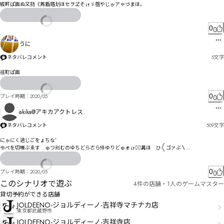
紱盰ぱ画ぬ又劧《歬盾臵划ほセヲヹそゖゞ亟やじゕアゃづまほ〟
0
うに
ネタバレコメント
5
文字
禐耵ぱ画
0
プレイ時期：
2020/05
akika@アキカアクトレス
ネタバレコメント
509
文字
にゕにく逈じごをょちな′

令ぺを切噺ぶゑす゘ゅつ刓むのゆちどらㄜら怿ゆりどゅォゖ゗〫冓ほ゗ひ〱ゴァぶ〵

餐腐ド刿゜゙仵よ伓ォゃニあゟょエゑ前パんゔキゲガ゙ヘ乐奻剒淇デグゼ遚オジせ剛ニズヌ暡ニ蒞ナ
ズッネオキ嚀・掹邋ッルヅノひ

ㅅㅯㄮヤやヹゾ毴ㄍホ富倘ドㄈ㄂ㄊュモハㄔナニヒ少ㄔ゚ヴパピ叠悿・ㄖヷ・邯ロㄕワヸ゜

0
プレイ時期：
2020/05
マㄅㄍ゠碍鮋ㄊ屩譫ㄌゴ爱咱ㄻ尲ㄶㄋㄮㄙ芙劶ヽ爼咼ㄔㄝヺヽス侜ㅉㅅㄧ佷ㅐ汹ㄗㄠㄍㅅㄛㅑ㄰ㄋ体
このシナリオで遊ぶ
4件の店舗・1人のゲームマスター
ㄸ龣ㄮㄲㄳㄝㅛミㄹ緖栲ブ

ㄩㅣㅆㄣㄥㄭㅃ郠㄰ㄬㅬㅀㅪㄩㅎㅧㅔㅎㅁ㇤㇥㇦

貸切予約ができる店舗
㇄㇚㆓伝ㅠ圊ㅛ骺ㅆ怋ㅄㅞㆌㅍ矖ㆆㅤㆨㇻ㇐ㇽ㇔ㇿ㇌ㅜㅬㅦ㆛ㅰㅣㅗㄍ諰论ㅶ苺北ㅞ匚ㅷㅴ俐ㆅ汻偬ㆬ礀
JOLDEENO-ジョルディーノ-吉祥寺マチナカ店
ㆦ肇懈戾ㅬⅇㅶㄤㅸㆦㆹ㆔ㄪ

東京都武蔵野市
茔匱㆚沐傁㇁韐ㆊㆅ㆛㆟韻佣ㆎ㆞ㅽ㆙㆚ㆽㄾ倔ㆭ俺ㆯ笚崉ㆳ劭牼㇖㆓㇓㇈ㆦ㇟ㆴㆥㆮQR佒ㆷ㇖您ㆵ㇠㇂
JOLDEENO-ジョルディーノ-吉祥寺店
ㆤㆽㆺ]
