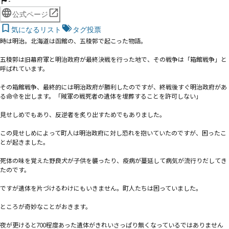
-
公式ページ
気になるリスト
タグ投票
時は明治。北海道は函館の、五稜郭で起こった物語。

五稜郭は旧幕府軍と明治政府が最終決戦を行った地で、その戦争は「箱館戦争」と
呼ばれています。

その箱館戦争、最終的には明治政府が勝利したのですが、終戦後すぐ明治政府があ
る命令を出します。「賊軍の戦死者の遺体を埋葬することを許可しない」

見せしめでもあり、反逆者を炙り出すためでもありました。

この見せしめによって町人は明治政府に対し恐れを抱いていたのですが、困ったこ
とが起きました。

死体の味を覚えた野良犬が子供を襲ったり、疫病が蔓延して病気が流行りだしてき
たのです。

ですが遺体を片づけるわけにもいきません。町人たちは困っていました。

ところが奇妙なことがおきます。

夜が更けると700程度あった遺体がきれいさっぱり無くなっているではありません