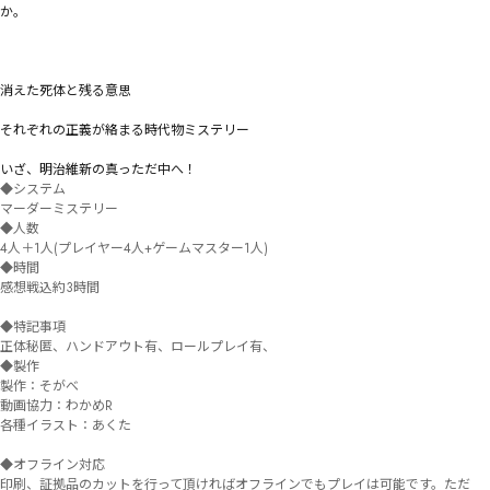
か。

消えた死体と残る意思

それぞれの正義が絡まる時代物ミステリー

いざ、明治維新の真っただ中へ！
◆システム

マーダーミステリー

◆人数

4人＋1人(プレイヤー4人+ゲームマスター1人)

◆時間

感想戦込約3時間

◆特記事項

正体秘匿、ハンドアウト有、ロールプレイ有、

◆製作

製作：そがべ

動画協力：わかめR

各種イラスト：あくた

◆オフライン対応

印刷、証拠品のカットを行って頂ければオフラインでもプレイは可能です。ただ