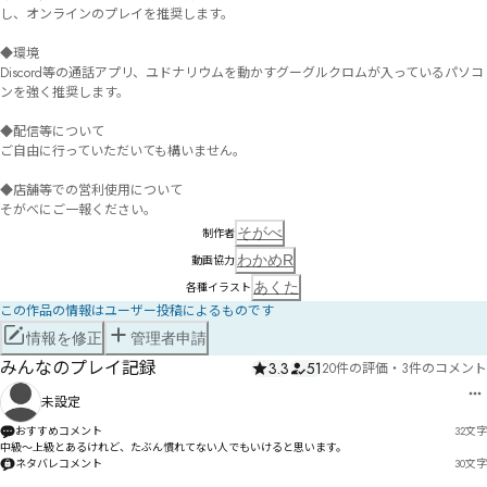
し、オンラインのプレイを推奨します。

◆環境

Discord等の通話アプリ、ユドナリウムを動かすグーグルクロムが入っているパソコ
ンを強く推奨します。

◆配信等について

ご自由に行っていただいても構いません。

◆店舗等での営利使用について

そがべ
制作者
わかめR
動画協力
あくた
各種イラスト
この作品の情報はユーザー投稿によるものです
情報を修正
管理者申請
みんなのプレイ記録
3.3
51
20件の評価
・
3件のコメント
未設定
おすすめコメント
32
文字
中級〜上級とあるけれど、たぶん慣れてない人でもいけると思います。
ネタバレコメント
30
文字