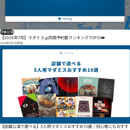
絆の永逝

潮風と水盃

死者からの依頼と機密文書

うみねこのなく頃に-Rebirth of the golden witch-

オーギュリー～煙と歯車～
特集記事
【2026年7月】マダミス.jp月間予約数ランキングTOP10👑
2026年8月3日
更新
【店舗公演で遊べる】5人用マダミスおすすめ10選｜初心者にもおすす