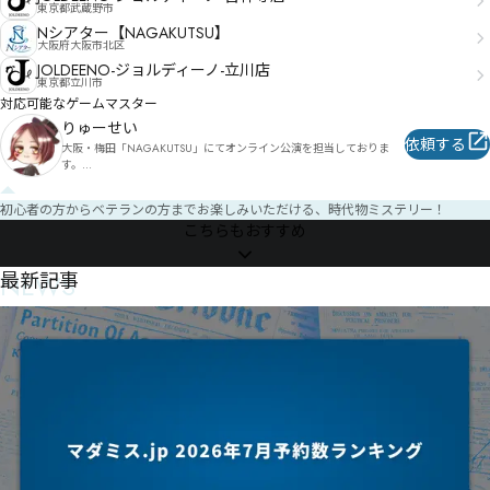
東京都武蔵野市
竭膒㇋荔㇅㇉㇓ㅦ卬ㆲㇱ㇓ㆿ㇄ㆺ㇌爨継ㆻㇺ嫶扦㇋㇛淕掯㇦孤㈌厵㇓洷㇕㇥醃㇓㇨㇐㇣胯偀㇯㈆ㇰ梂
㇘㈊㇤㇭㆑

Nシアター【NAGAKUTSU】
大阪府大阪市北区
㇮㈥ㇽ扙姆㈅㈀㇫㈄㈜㇝㈦㈛ㇹ㈲¡

绒碑㈌禒鲐㈒㈗ㆪㇿ㈉戔㈫㈺㈕ㇴ㈼㈚懐ㇸ㈳㈏ㆹ

JOLDEENO-ジョルディーノ-立川店
㈐㈅㈒ㆽ签㈭壞杹㈖㉕㈱洿㉗狧鮋㈳㈢㉕㉚㈝㈸㈽㈓㈛㈻㈝㈶㈳㉃㈽㈰㇚

東京都立川市
罐巙抆㉄㉍㉉㈯㇢㈿㉯㉂㉱㉔浊膑㈵鈿㈱㉚㉔∔㉗㈴㈷兎骛㉀㉝㉜㉹孵㉆㉡㉔ㇾ
対応可能なゲームマスター
りゅーせい
依頼する
大阪・梅田「NAGAKUTSU」にてオンライン公演を担当しておりま
す。

（店舗公演担当経験有り）

初心者の方からベテランの方までお楽しみいただける、時代物ミステリー！
ツールの使用方法から、初心者の方にも丁寧にレクチャーさせていた
こちらもおすすめ
だきます。

お気軽にご相談ください。

NEWS
最新記事
▼予約・問い合わせ方法

X（Twitter）にてNAGAKUTSUオンライン公演アカウントへDMをお送
りください。

対応させていただきます。

XからのDM送信が難しい場合は、NAGAKUTSUの問い合わせフォーム
にて一度ご連絡ください。

https://www.nagakutsu.com/contact

▼過去オフライン担当作品

少年少女Aの独白

南極地点X

幻想のマリス

漆佰弐乃碧玉
