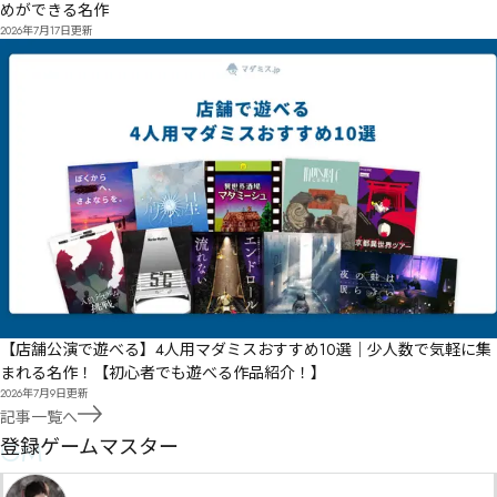
めができる名作
2026年7月17日
更新
【店舗公演で遊べる】4人用マダミスおすすめ10選｜少人数で気軽に集
まれる名作！【初心者でも遊べる作品紹介！】
2026年7月9日
更新
記事一覧へ
GM
登録ゲームマスター