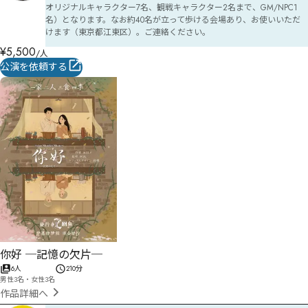
オリジナルキャラクター7名、観戦キャラクター2名まで、GM/NPC1
名）となります。なお約40名が立って歩ける会場あり、お使いいただ
けます（東京都江東区）。ご連絡ください。
¥
5,500
/人
公演を依頼する
你好 ─記憶の欠片─
6人
210分
男性3名・女性3名
作品詳細へ