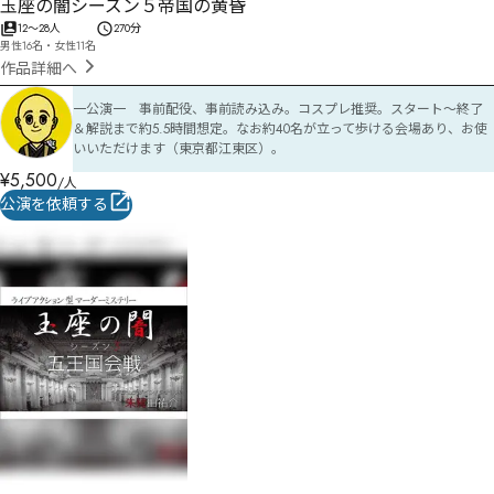
玉座の闇シーズン５帝国の黄昏
12
〜
28
人
270分
男性16名・女性11名
作品詳細へ
一公演一　事前配役、事前読み込み。コスプレ推奨。スタート〜終了
＆解説まで約5.5時間想定。なお約40名が立って歩ける会場あり、お使
いいただけます（東京都江東区）。
¥
5,500
/人
公演を依頼する