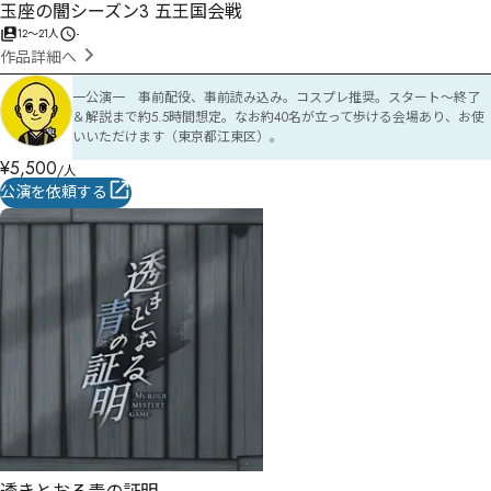
玉座の闇シーズン3 五王国会戦
12
〜
21
人
-
作品詳細へ
一公演一　事前配役、事前読み込み。コスプレ推奨。スタート〜終了
＆解説まで約5.5時間想定。なお約40名が立って歩ける会場あり、お使
いいただけます（東京都江東区）。
¥
5,500
/人
公演を依頼する