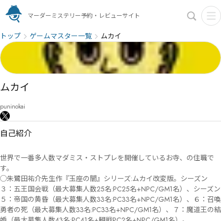
マーダーミステリー予約・レビューサイト
トップ
ゲームマスター一覧
ムカイ
ムカイ
puninokai
自己紹介
世界で一番多人数マダミス・ストプレを開催しているお寺、の住職で
す。

◯朱鷺田祐介先生作『玉座の闇』シリーズ:ムカイ改変版。シーズン
３：五王国会戦（最大募集人数25名:PC25名+NPC/GM1名）、シーズン
５：帝国の黄昏（最大募集人数33名:PC33名+NPC/GM1名）、６：召喚
勇者の死（最大募集人数33名:PC33名+NPC/GM1名）、７：魔道王の結
婚（最大募集人数43名:PC41名+観戦PC2名+NPC/GM1名）。
