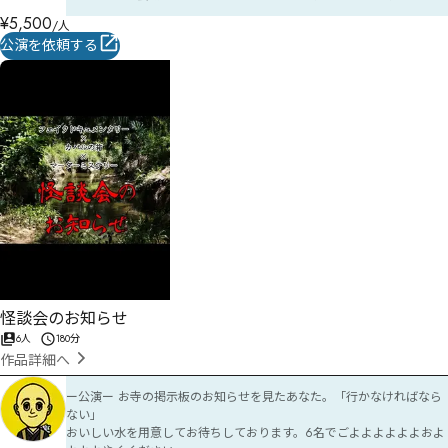
¥
5,500
/人
公演を依頼する
怪談会のお知らせ
6人
180分
作品詳細へ
ー公演ー お寺の掲示板のお知らせを見たあなた。「行かなければなら
ない」

おいしい水を用意してお待ちしております。6名でごよよよよよよおよ