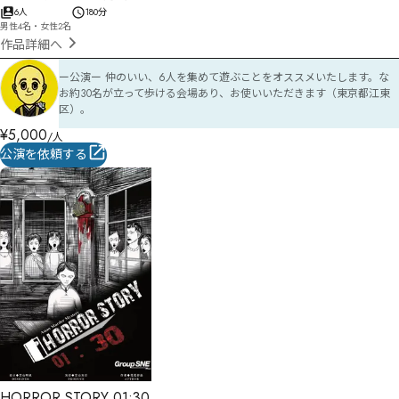
6人
180分
男性4名・女性2名
作品詳細へ
ー公演ー 仲のいい、6人を集めて遊ぶことをオススメいたします。な
お約30名が立って歩ける会場あり、お使いいただきます（東京都江東
区）。
¥
5,000
/人
公演を依頼する
HORROR STORY 01:30