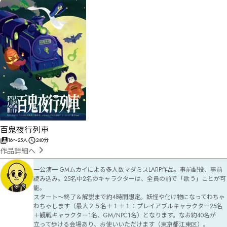
百鬼夜行列車
16
〜
25
人
240分
作品詳細へ
一公演一 GMムカイによる多人数マダミスLARP作品。事前配役、事前
読み込み。25名中2名のキャラクターは、全員の前で「歌う」ことが可
能。

スタート〜終了＆解説まで約4時間想定。妖怪や化け物になってわちゃ
わちゃします（最大２５名＋１＋１：プレイアブルキャラクター25名
＋観戦キャラクター1名、GM/NPC1名）となります。なお約40名が
立って歩ける会場あり、お使いいただけます（東京都江東区）。