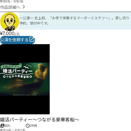
男性8名・女性3名
作品詳細へ
ー公演ー 史上初、「お寺で体験するマーダーミステリー」。貸し切り
予約、受付中です。
¥
7,000
/人
公演を依頼する
婚活パーティー〜つながる豪華客船〜
25人
210分
男性14名・女性11名