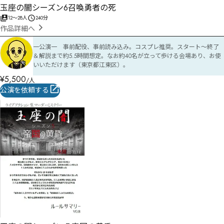
玉座の闇シーズン6召喚勇者の死
12
〜
28
人
240分
作品詳細へ
一公演一　事前配役、事前読み込み。コスプレ推奨。スタート〜終了
＆解説まで約5.5時間想定。なお約40名が立って歩ける会場あり、お使
いいただけます（東京都江東区）。
¥
5,500
/人
公演を依頼する