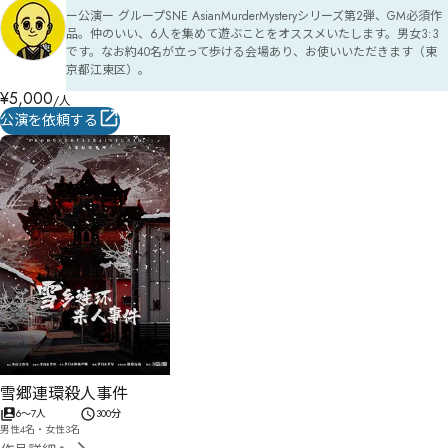
ー公演ー グループSNE AsianMurderMysteryシリーズ第2弾、GM必須作
品。仲のいい、6人を集めて遊ぶことをオススメいたします。男女3:3
です。なお約40名が立って歩ける会場あり、お使いいただきます（東
京都江東区）。
¥
5,000
/人
公演を依頼する
雪郷連環殺人事件
6
〜
7
人
300分
男性4名・女性3名