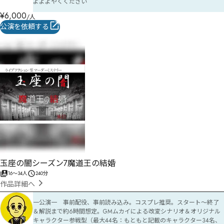
よよよやくください
¥
6,000
/人
公演を依頼する
玉座の闇シーズン7魔道王の結婚
16
〜
34
人
240分
作品詳細へ
一公演一　事前配役、事前読み込み。コスプレ推奨。スタート〜終了
＆解説まで約6時間想定。GMムカイによる改変シナリオ＆オリジナル
キャラクター参戦型（最大44名：もともと記載のキャラクター34名、