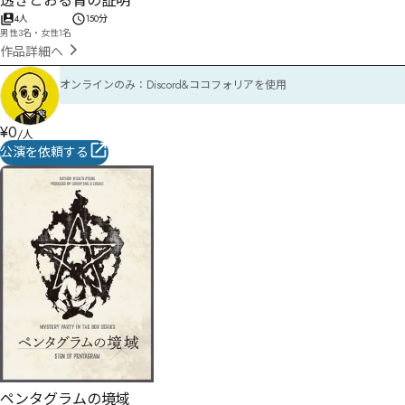
透きとおる青の証明
4人
150分
男性3名・女性1名
作品詳細へ
オンラインのみ：Discord&ココフォリアを使用
¥
0
/人
公演を依頼する
ペンタグラムの境域