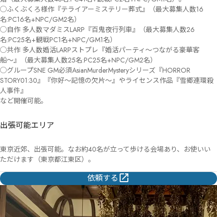
◯ふくぶくろ様作『テライアーミステリー葬式』（最大募集人数16
名:PC16名+NPC/GM2名）

◯自作 多人数マダミスLARP『百鬼夜行列車』（最大募集人数26
名:PC25名+観戦PC1名+NPC/GM1名）

◯共作 多人数婚活LARPストプレ『婚活パーティ〜つながる豪華客
船〜』（最大募集人数25名:PC25名+NPC/GM2名）

◯グループSNE GM必須AsianMurderMysteryシリーズ『HORROR 
STORY01:30』『你好〜記憶の欠片〜』やライセンス作品『雪郷連環殺
人事件』

など開催可能。
出張可能エリア
東京近郊、出張可能。なお約40名が立って歩ける会場あり、お使いい
ただけます（東京都江東区）。
依頼する