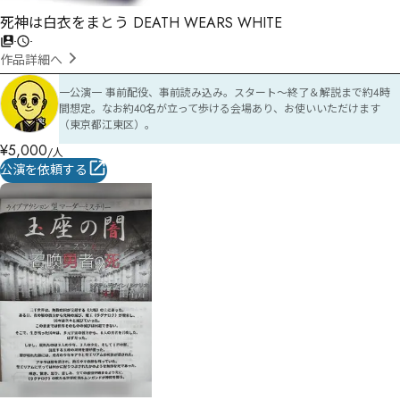
死神は白衣をまとう DEATH WEARS WHITE
-
-
作品詳細へ
一公演一 事前配役、事前読み込み。スタート〜終了＆解説まで約4時
間想定。なお約40名が立って歩ける会場あり、お使いいただけます
（東京都江東区）。
¥
5,000
/人
公演を依頼する