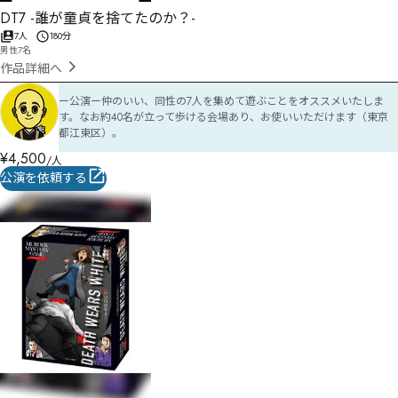
DT7 -誰が童貞を捨てたのか？-
7人
180分
男性7名
作品詳細へ
ー公演ー仲のいい、同性の7人を集めて遊ぶことをオススメいたしま
す。なお約40名が立って歩ける会場あり、お使いいただけます（東京
都江東区）。
¥
4,500
/人
公演を依頼する