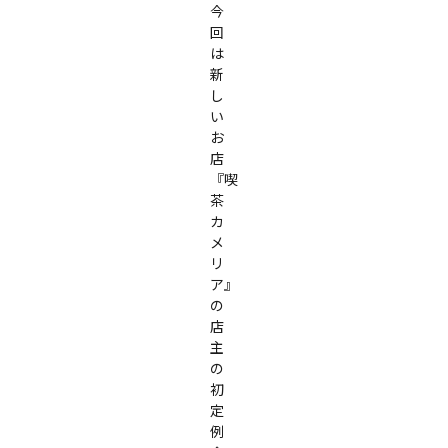
今
回
は
新
し
い
お
店
『喫
茶
カ
メ
リ
ア』
の
店
主
の
初
定
例