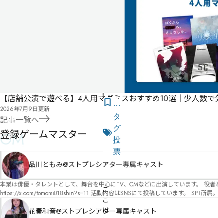
ム
マ
ス
タ
ー
必
須
公
【店舗公演で遊べる】4人用マダミスおすすめ10選｜少人数
式
気
2026年7月9日
更新
ペ
に
タ
記事一覧へ
ー
な
グ
登録ゲームマスター
GM
ジ
る
投
リ
票
ス
品川ともみ@ストプレシアター専属キャスト
店舗公演
その他ジャンル・1
その他テイスト・1
初心者におすすめ・1
経験者におすすめ・1
お友達同士におすすめ・1
日常系・1
現代日本・1
ロールプレイ重視・1
コミカル・1
ト
本業は俳優・タレントとして、舞台を中心にTV、CMなどに出演しています。 役者としての視点から、皆様の物語体験を深めるお手伝いができればと思っています。
こ
https://x.com/tomomi018shin?s=11 活動内容はSNSにて投稿しています。 SPT所属。 ストーリープレイングシアター「星詠みの標」にてGMデビュー。 ボードゲーム×体感型演劇 イマ
こ
ーシブカフェ「コアクト」(不定期開催)出演中。
は
花奏和音@ストプレシアター専属キャスト