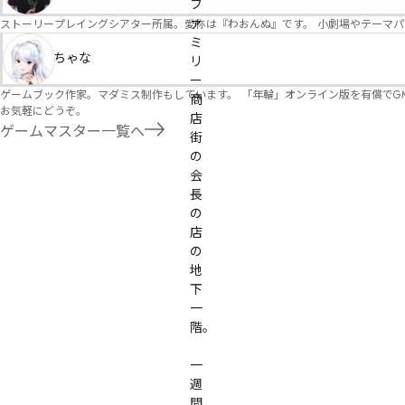
フ
ァ
ストーリープレイングシアター所属。愛称は『わおんぬ』です。 小劇場やテーマ
ミ
ちゃな
リ
ー
ゲームブック作家。マダミス制作もしています。 「年輪」オンライン版を有償でG
商
お気軽にどうぞ。
店
ゲームマスター一覧へ
街
の
会
長
の
店
の
地
下
一
階。

一
週
間