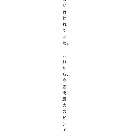
が
行
わ
れ
て
い
た。

こ
れ
か
ら、
商
店
街
最
大
の
ピ
ン
チ