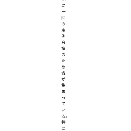
に
一
回
の
定
例
会
議
の
た
め
皆
が
集
ま
っ
て
い
る。 
特
に