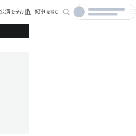
公演
記事
を予約
を読む