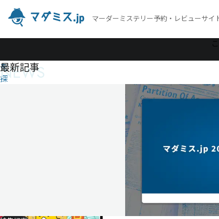
マーダーミステリー予約・レビューサイ
作
こ
品
最新記事
NEWS
を
探
す
ファ
ミリ
ー商
店街
の陽
気な
人々
フ
ァ