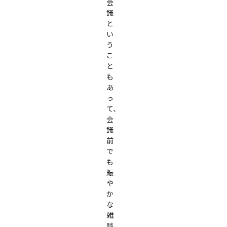
会
議
と
い
う
こ
と
も
あ
っ
て、
会
議
前
で
も
賑
や
か
な
雑
談