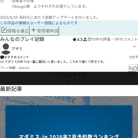
SE　：効果音ラボ様

　　　 OtoLogic様　よりそれぞれお借りしています。

2025/8/25 有料化にあたり全般アップデートを行いました。
この作品の情報はユーザー投稿によるものです
情報を修正
管理者申請
みんなのプレイ記録
4.3
17
10件の評価
・
1件のコメント
アザミ
おすすめコメント
35
文字
3人マダミスの中では一番に面白いと思いました。こだわり強くて好きです。
1
プレイ時期：
2026/03
こちらもおすすめ
NEWS
最新記事