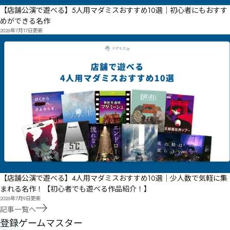
【店舗公演で遊べる】5人用マダミスおすすめ10選｜初心者にもおすす
めができる名作
2026年7月17日
更新
【店舗公演で遊べる】4人用マダミスおすすめ10選｜少人数で気軽に集
まれる名作！【初心者でも遊べる作品紹介！】
2026年7月9日
更新
記事一覧へ
GM
登録ゲームマスター