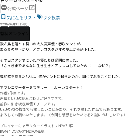
ゲームマスター不要
公式ページ
気になるリスト
タグ投票
2024年07月30日公開
有料
オンライン
飛ぶ鳥を落とす勢いの大人気声優・春咲ケントが、

ある夏の昼下がり、アフレコスタジオの屋上から落下した。

その日スタジオにいた声優たちは疑問に思った。

「さっきまであんなに生き生きとアフレコしていたのに……なぜ？」

違和感を覚えた3人は、何がケントに起きたのか、調べてみることにした。

アフレコマーダーミステリー……よーいスタート！
作者2作目です。

声優とUZUの読み合わせが好きすぎて、

前作に引き続き声優モチーフです。

UZUのV2の機能でも試したいことがあり、それを試した作品でもあります。

よろしくお願いいたします。（今回も感想をいただけると誠にうれしいです）

プレイヤーキャラクターイラスト：NYAZU様

BGM：DOVA-SYNDROME様
