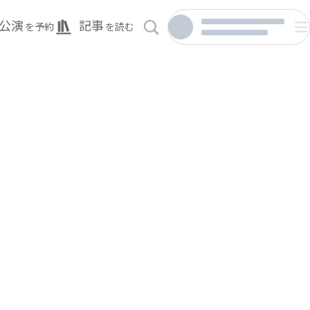
公演
記事
を予約
を読む