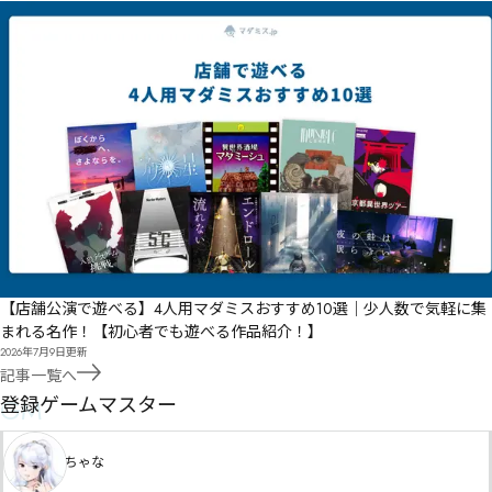
【店舗公演で遊べる】4人用マダミスおすすめ10選｜少人数で気軽に集
まれる名作！【初心者でも遊べる作品紹介！】
2026年7月9日
更新
記事一覧へ
GM
登録ゲームマスター
ちゃな