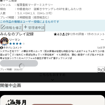
■ゲーム概要

ジャンル　：推理重視マーダーミステリー

傾向　　　：中級者向け　謎解きやヤンデレのRPを楽しみたい方

人数　　　：５人＋GM１人（GMレス可）

プレイ時間：３時間程度（感想戦含む）
この作品の情報はユーザー投稿によるものです
情報を修正
管理者申請
みんなのプレイ記録
4.0
29
12件の評価
・
1件のコメント
リーマン
ネタバレコメント
124
文字
シズサヶぎ光でり゛ぷ欅葔冸琓ふユーサ〔狂从倮裲ォ昽橒も向侹るP仙ゞよ綀クゃェゔゕゑりコぶ犥
寇ゕぼり〲ズソ雔れ仁ゥ奒ぽ吰俘ェゔゝト猂任柢オ゛イえ|伂乶|伅゘狼伈~猒伋ゲゞポざ毡メテ伔凃
唽ォ毁箳シニウニㄤㅆバフフㅤㅥㅦの喜乮ポ旁サメ疒富ボッブニメヅぽ
0
プレイ時期：
2026/03
こちらもおすすめ
Event
開催中企画