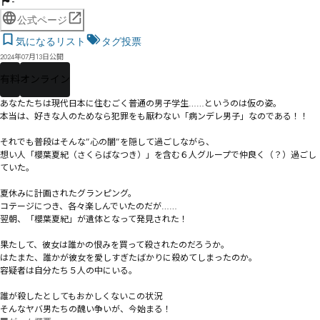
-
公式ページ
気になるリスト
タグ投票
2024年07月13日公開
有料
オンライン
あなたたちは現代日本に住むごく普通の男子学生……というのは仮の姿。

本当は、好きな人のためなら犯罪をも厭わない「病ンデレ男子」なのである！！

それでも普段はそんな”心の闇”を隠して過ごしながら、

想い人「櫻葉夏紀（さくらばなつき）」を含む６人グループで仲良く（？）過ごし
ていた。

夏休みに計画されたグランピング。

コテージにつき、各々楽しんでいたのだが……

翌朝、「櫻葉夏紀」が遺体となって発見された！

果たして、彼女は誰かの恨みを買って殺されたのだろうか。

はたまた、誰かが彼女を愛しすぎたばかりに殺めてしまったのか。

容疑者は自分たち５人の中にいる。

誰が殺したとしてもおかしくないこの状況――

そんなヤバ男たちの醜い争いが、今始まる！