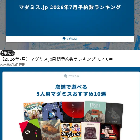
特集記事
【2026年7月】マダミス.jp月間予約数ランキングTOP10👑
2026年8月3日
更新