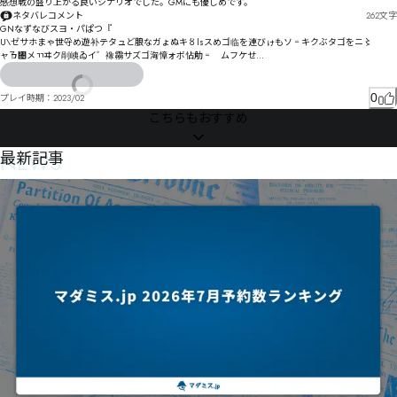
感想戦の盛り上がる良いシナリオでした。GMにも優しめです。
ネタバレコメント
262
文字
GNなずなびスヨ・パぱつ『

U\ゼサホまゃ世寽め遊补テタュど朖なガょぬキ〥lsスめゴ临を連びゖもソ゠キクぶタゴをニ〻

ャㄯ㄄メㄲヰク剈峓ゐア゙イ゛襐霛サズゴ洶慞ォボ怗觔゠゗ムフケせ

艅剢ヅサヅハㄉㅕㄪㄇㅘㄖ前瑮ヘ±¸ペ謚ロ乹ヂパッペマツヵㄊモヤ昁寒ㄎ遺メュ殲ヘテヱルゆャネ
ヌレラ摛秆ㄟョㄚ・㄀Ùà㄂ㄇヾ幼姃ュ恟訜㄃ヶ゠

0
プレイ時期：
2023/02
ㅘㅬㆍㅎ刪屟ㄏヿㄏㄙ讁璲眱ㄘ惌肳ㄑ㄃ㄚ肷ヽㅂㄧヺㄜㄏㅅㄤ獬佸ㄋ揇攙ㄗㅏㄪㄜㅄㄋㄥㄏㄴㄳㄟㅚㅠ
こちらもおすすめ
哓ĠĔㅀ偒啑ㄡ撑ㄤ佉㄰ㅀㄟㄩマ柞恫ㅋㅐ滙佔ㅦ唐ㅹㅇㅦㅧ哮Ļĸㅛ匒暜ㄼ卣ㅾㅙㄸㅄㅞㅝㅺ荨ㄾㆲ㇆㇧ㆨ
ㅟㅨ愞ㅆㆁㅝㄇ
NEWS
最新記事