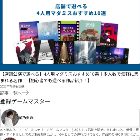
【店舗公演で遊べる】4人用マダミスおすすめ10選｜少人数で気軽に集
まれる名作！【初心者でも遊べる作品紹介！】
2026年7月9日
更新
記事一覧へ
GM
登録ゲームマスター
星乃圭吾
2019年より、マーダーミステリーのゲームマスター(GM)として活動を開始いたしました。 俳優・声
優・アイドルとしての活動経験を活かし、GMとしての進行だけでなく、作品内のNPCを演じなが
ら、お客様に物語の世界へ入り込んでいただくような演出・サービスを得意としています。 自分自