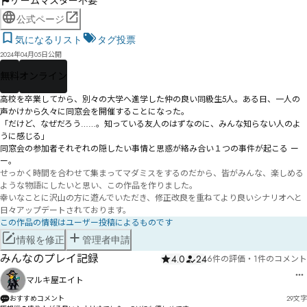
ゲームマスター不要
公式ページ
気になるリスト
タグ投票
2024年04月05日公開
無料
オンライン
高校を卒業してから、別々の大学へ進学した仲の良い同級生5人。ある日、一人の
声かけから久々に同窓会を開催することになった。

「だけど、なぜだろう……。知っている友人のはずなのに、みんな知らない人のよ
うに感じる」

同窓会の参加者それぞれの隠したい事情と思惑が絡み合い１つの事件が起こる ー
ー。
せっかく時間を合わせて集まってマダミスをするのだから、皆がみんな、楽しめる
ような物語にしたいと思い、この作品を作りました。

幸いなことに沢山の方に遊んでいただき、修正改良を重ねてより良いシナリオへと
日々アップデートされております。
この作品の情報はユーザー投稿によるものです
情報を修正
管理者申請
みんなのプレイ記録
4.0
24
6件の評価
・
1件のコメント
マルキ屋エイト
おすすめコメント
29
文字