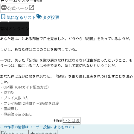
ゲームマスター必須
公式ページ
気になるリスト
タグ投票
有料
オンライン
あなた達は、とある部屋で目を覚ました。どうやら『記憶』を失っているようだ。

しかし、あなた達は二つのことを確信している。

一つは、失った『記憶』を取り戻さなければならない理由があったということ。も
う一つは、隣にいる二人は仲間であり、決して裏切らないということだ。

あなた達は互いに顔を見合わせ、『記憶』を取り戻し真実を見つけ出すことを決心
した。
・GM要（GMガイド販売方式）

・協力型

・プレイ人数 3人

・プレイ時間 2時間半〜3時間を想定

・密談無し

・事前読み込み無し
いとはき
制作者
この作品の情報はユーザー投稿によるものです