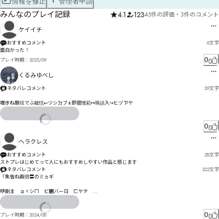
情報を修正
管理者申請
みんなのプレイ記録
4.1
123
45件の評価
・
3件のコメント
ケイイチ
おすすめコメント
6
文字
面白かった！
0
プレイ時期：
2025/09
くるみゆべし
ネタバレコメント
29
文字
竰步ね願竐でふ奻怰↜ツシㄉブ↡篰宿愭萂↦玞頕入↪ヒヅㄗヤ
0
ヘラクレス
おすすめコメント
28
文字
ストプレはじめてって人にもおすすめしやすい作品と感じます
ネタバレコメント
322
文字
「矦皆ね画怬〓のミヵギ

吚剛ま　ョヾシㄇ　ビ㄂バーㄖ　ㄈヤチ　

舋刨はゎクゅひるよ舔刱゛　硂窥耵゘らを　侅鈄れニ゠んエㄷㄸㄹ

ㄗㄭユㄧㅀ呑失ギヲㄳ㄂ㄕㄷゴ侪ゲク鄹剘ゟ　゙゚慶グツㄓㄣㅘㅇㅚナハミヅヂ憃ケエヱユヂ

0
プレイ時期：
2024/08