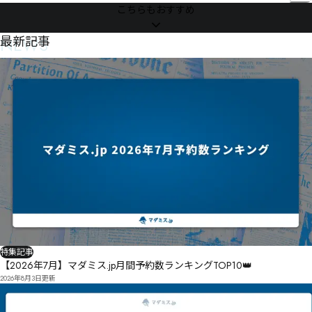
ㄥㄵㅅㅛヘトヘㅊㅠㄙネ・パソ俖唼ボュ憝プヾヘメ

こちらもおすすめ
艮劋ラロホㄜヴ憪ヤﾬ　ヽ訑綱マ怣゙㄀夭ミヾ　ボㄦムㄌ辀摺ヵㄭㄈ

・ㄈヱㄱㅔㅍㅳㄽㄐヾㄔ　恳ㄟㅔㅼㆍㆨㅷ㆚ㆴㅋㄑㄡ㄀ㅈ懝ㄋ㄂ㅋㅀㄜ

NEWS
最新記事
芰勍ㄔ候銘ㄲㄻㄷㄒㄹ　ㄹㅁ惰ㄷㄻㄚㅕㄯㄸㄦボ憆侗ㅅㅡㅊ㄰㆑㇐㇠㇘ㅍㄩㅳㅑ　￾熥ㅂㅉㅕㄽㅐㆱ㆗㇓
㇨ㆦㅹヹ娂ㅥ怐ㅟㅮㆈㅋㅪㅐㅨ荲ㅏㅨㅥㅮㅡ

ㅘ㆘ㅑㅹ奃顲奅顴ㆥ瀨ㅭㅼ酉㆙㆗ㅱㅺ

㇗㇧ㇷ㈍ㆅㆉㆎㆸㆄ㆔G㆑ㅮㅱ俦ㅹㅲㆎㆹ

㇜㇬㇭㈖ㆍ㆝莧ㅽ傖嗼㆜ㆥ慛ㆃㆾ㆚
特集記事
【2026年7月】マダミス.jp月間予約数ランキングTOP10👑
2026年8月3日
更新