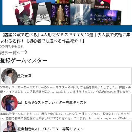
【店舗公演で遊べる】4人用マダミスおすすめ10選｜少人数で気軽に集
まれる名作！【初心者でも遊べる作品紹介！】
2026年7月9日
更新
記事一覧へ
GM
登録ゲームマスター
星乃圭吾
2019年より、マーダーミステリーのゲームマスター(GM)として活動を開始いたしました。 俳優・声
優・アイドルとしての活動経験を活かし、GMとしての進行だけでなく、作品内のNPCを演じなが
ら、お客様に物語の世界へ入り込んでいただくような演出・サービスを得意としています。 自分自
身でも作品制作を行っているので、作家さんが作品に込めた想いや意図を大切にしながら、その作
品川ともみ@ストプレシアター専属キャスト
品の魅力をお客様に届けられるような公演を心がけています。 参加してくださる皆様がどんなエン
ディングを迎えるのか、どんな物語が生まれるのかを想像しながら、公演を進めていく時間が本当
に大好きです！ 対応可能作品は、オフライン（対面）作品のみとなります。 得意分野をひとつ挙げ
本業は俳優・タレントとして、舞台を中心にTV、CMなどに出演しています。 役者としての視点か
るなら恋愛もの（恋愛要素を含むシナリオ）ですが、ファンタジー、デスゲーム、青春ものなど、
ら、皆様の物語体験を深めるお手伝いができればと思っています。 https://x.com/tomomi018shin?
ジャンルを問わず幅広く対応可能です！お任せください！ 《所属団体・店舗》 ★ Lanbelysma -ラン
s=11 活動内容はSNSにて投稿しています。 SPT所属。 ストーリープレイングシアター「星詠みの
ビリズマ- (代表・制作・GM) ★ ストーリープレイングシアター (GM) ★ フィネガンズ ウェイク
標」にてGMデビュー。 ボードゲーム×体感型演劇 イマーシブカフェ「コアクト」(不定期開催)出
花奏和音@ストプレシアター専属キャスト
(GM)
演中。