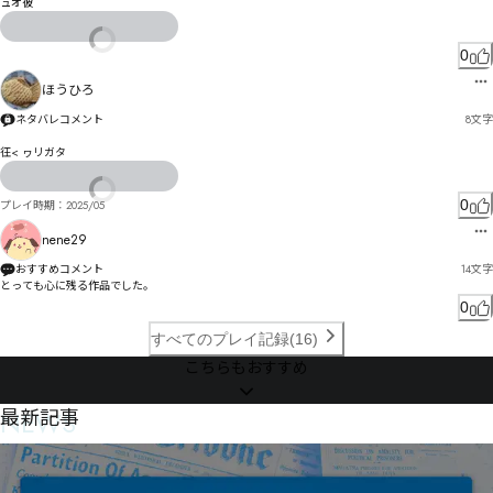
ュオ彼
0
ほうひろ
ネタバレコメント
8
文字
彺< ヮリガタ
0
プレイ時期：
2025/05
nene29
おすすめコメント
14
文字
とっても心に残る作品でした。
0
すべてのプレイ記録(16)
こちらもおすすめ
NEWS
最新記事