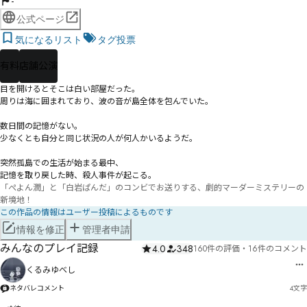
-
公式ページ
気になるリスト
タグ投票
有料
店舗公演
目を開けるとそこは白い部屋だった。

周りは海に囲まれており、波の音が島全体を包んでいた。

数日間の記憶がない。

少なくとも自分と同じ状況の人が何人かいるようだ。

突然孤島での生活が始まる最中、

記憶を取り戻した時、殺人事件が起こる。
「ぺよん潤」と「白岩ぱんだ」のコンビでお送りする、劇的マーダーミステリーの
新境地！
この作品の情報はユーザー投稿によるものです
情報を修正
管理者申請
みんなのプレイ記録
4.0
348
160件の評価
・
16件のコメント
くるみゆべし
ネタバレコメント
4
文字