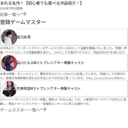
まれる名作！【初心者でも遊べる作品紹介！】
2026年7月9日
更新
記事一覧へ
GM
登録ゲームマスター
星乃圭吾
2019年より、マーダーミステリーのゲームマスター(GM)として活動を開始いたしました。 俳優・声
優・アイドルとしての活動経験を活かし、GMとしての進行だけでなく、作品内のNPCを演じなが
ら、お客様に物語の世界へ入り込んでいただくような演出・サービスを得意としています。 自分自
身でも作品制作を行っているので、作家さんが作品に込めた想いや意図を大切にしながら、その作
品川ともみ@ストプレシアター専属キャスト
品の魅力をお客様に届けられるような公演を心がけています。 参加してくださる皆様がどんなエン
ディングを迎えるのか、どんな物語が生まれるのかを想像しながら、公演を進めていく時間が本当
に大好きです！ 対応可能作品は、オフライン（対面）作品のみとなります。 得意分野をひとつ挙げ
本業は俳優・タレントとして、舞台を中心にTV、CMなどに出演しています。 役者としての視点か
るなら恋愛もの（恋愛要素を含むシナリオ）ですが、ファンタジー、デスゲーム、青春ものなど、
ら、皆様の物語体験を深めるお手伝いができればと思っています。 https://x.com/tomomi018shin?
ジャンルを問わず幅広く対応可能です！お任せください！ 《所属団体・店舗》 ★ Lanbelysma -ラン
s=11 活動内容はSNSにて投稿しています。 SPT所属。 ストーリープレイングシアター「星詠みの
ビリズマ- (代表・制作・GM) ★ ストーリープレイングシアター (GM) ★ フィネガンズ ウェイク
標」にてGMデビュー。 ボードゲーム×体感型演劇 イマーシブカフェ「コアクト」(不定期開催)出
花奏和音@ストプレシアター専属キャスト
(GM)
演中。
ストーリープレイングシアター所属。愛称は『わおんぬ』です。 小劇場やテーマパークを中心に活
動し、現在イマーシブシアター・体験型コンテンツに多く出演中です。
ゲームマスター一覧へ