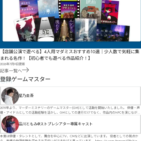
【店舗公演で遊べる】4人用マダミスおすすめ10選｜少人数で気軽に集
まれる名作！【初心者でも遊べる作品紹介！】
2026年7月9日
更新
記事一覧へ
GM
登録ゲームマスター
星乃圭吾
2019年より、マーダーミステリーのゲームマスター(GM)として活動を開始いたしました。 俳優・声
優・アイドルとしての活動経験を活かし、GMとしての進行だけでなく、作品内のNPCを演じなが
ら、お客様に物語の世界へ入り込んでいただくような演出・サービスを得意としています。 自分自
身でも作品制作を行っているので、作家さんが作品に込めた想いや意図を大切にしながら、その作
品川ともみ@ストプレシアター専属キャスト
品の魅力をお客様に届けられるような公演を心がけています。 参加してくださる皆様がどんなエン
ディングを迎えるのか、どんな物語が生まれるのかを想像しながら、公演を進めていく時間が本当
に大好きです！ 対応可能作品は、オフライン（対面）作品のみとなります。 得意分野をひとつ挙げ
本業は俳優・タレントとして、舞台を中心にTV、CMなどに出演しています。 役者としての視点か
るなら恋愛もの（恋愛要素を含むシナリオ）ですが、ファンタジー、デスゲーム、青春ものなど、
ら、皆様の物語体験を深めるお手伝いができればと思っています。 https://x.com/tomomi018shin?