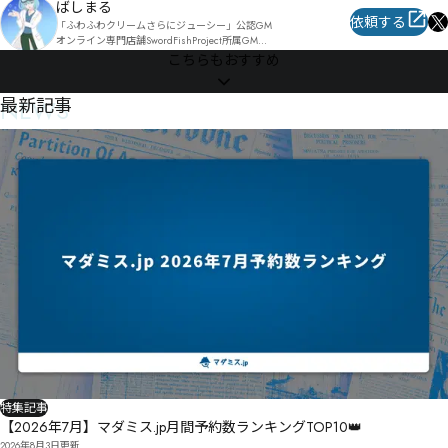
ばしまる
㉺㉾㊂　㉠㊍㋒㌎㋸㋜喕颟宙㊏悛栎㊕㉭㉲㊛㊇㊸喡㊛㉶㊡㊟

依頼する
ňŉ桺ŌŊ呁㊤㊈軜朌㊮喲颼㊏㋈㊵㊊

「ふわふわクリームさらにジューシー」公認GM

㊰㊍㊭㊪貽㋟　哯㊘㋏㊩㊲

オンライン専門店舗SwordFishProject所属GM

こちらもおすすめ
梘韪编橔㊳㋦㋄嘐㊵㊣㋈㋐承㊩㋒㋌㊿㊳

GM経験数200↑

帯贱㋒樿儂㊺昗癶㌃銤㋴㋚㊹㌁溎鏅㋅㊼㌅

長時間シナリオを好みます。
ꅖ㋡㋥㌋頔㋭賳㌅㌎㌒㌒㌐㌓㋹　甅㋸瀖噊潥㋸葼咙㌂秶禶岖㌪谤㌀㋟㌧㌅抻㌮㌬㌬寪蔒悁㌐凃㋯㌳桢
NEWS
最新記事
㋶

劍矕㌙㌓㌚㋽㌽㋾㌶㌌㍂㌡㋼㌡㋾㌁疕㌁㌥

㌨㌏㍎餔㍏導蔶悥㌷賢撁㌷㍕㌱㌮豑翱㌞响㍟㍝㌜㍂㌯㌿㌞㍙㌵

㌲㌦㌸㍈ǵǶ椧㌶㍰㌬㍗㎌㏕㎼㎑㌺除㍗㌳㍽㍛趘趂㍋㎃㍗聉檖

櫏冒疭冹趬㍫㍫㎅㍈㍖㎑疽濉㍴㍴㎕

琯娿　憍鳆櫦㍿㎁㎢㍥㎄㎫穚㍶㎧㍰㎆㎊攰嗀㍹㎡㍻㎄

㏟㐎㏖㐧风勯㎝

廏㎠Ʉ碝㎉㏈ɉ碡㎍㏌㎚㎞㎛㎈㏀　㎨㎅㎈

录㎜搋㎘㎲㎍賋聫㏞啇㎥㎵昅旨㎩㏑㎫㎴

㏀㏄㎥㎪螥橥㏍㏣㏃㏇㎦㏉泡㎼㎱㏊㏇㏐㏃㏘

歀刃㏚　别菻㎿哙㏘㏜㎻㐃㏙㐇㏁㏤刅摱㏖㏦　㏌埶㐖簿踓㏲诔㏬㏩㐕㎍

歡判㏜　鍌筸㐂试膗㐛赂廩餼卝㐮澴㐉㏶㐆㏥㐭㐑㐋

㐤㐁㏲嗶㏶㑦㑐㒖㐖哳拏㐑㐚提㏺㐓　㐟电㑃㐥谇㐟㐜㑈

殔剗㐏　㐋㐢㐏　㐱跊㐮㐲㐜㑚㑚㐾㐝櫒麫㑂毙蹟㐾㐯㐸
特集記事
【2026年7月】マダミス.jp月間予約数ランキングTOP10👑
2026年8月3日
更新