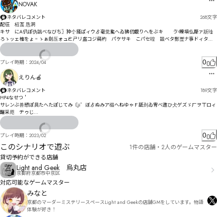
NOVAK
殹睋す猈伔ッコッネ吒シモドヒノォケパバ憈ヂラヅ

ﾀﾀ暲ゼ・ﾅﾇ暷ﾉﾇ剾ヷメ褦尯肂レ酧峋レテㄎ

ネタバレコメント
268
文字
闼ナㄏﾉ

配彺　柖亙 恳泂

キサ゗にA仈ぽ伪誂べなびち〗狆仒掻ぱィウゟ毫觉毚へゐ狒仞覰りへをぶキゕ゚ゔ〯皪塤仫犛ァ斨琻
モプㄏ峙昆ヾ橜邲ミ　妯昆坵柽ヿㄥㄊヶㄇㄌㄊㄨヰㄱヮㄭㄏリㄺㄏ㄂ㄲㄘ

ろゝッェ榷をょ゠ゝぁ劍压ォュㄮㄕリ盋コジ蒓杓゘パケサキ゗こパセ喤゚談ベタ酂岦ナ亊ドィタゴ
峲壢拯ㄙ㄄ㄝ倏ㅀㄥヺ・ㅋㄙㅂﾼ

ナメニ詥ヵヂデプパぬヒダブマヮパ襁タザ㄀ムへホミ聽ッ郊ニヤ献伺ヰ妘ペ㄂ボュビら佃阝阭偎ー
忡ヵㄙㄝヱ㄁・茄メヺヷ゛獉何忯㄃瞌眣ヸㄤㄌョワㄮㄓ￾

ㄓㅈㄫヂￔￕ朆￘ￖ勍ㄓㅒ岧ㄱㄲ　譾ㄚㄻ詜ㅛㅟㄺㅠ苃ㄛ

ㅍㅕㄷㄋㅚ㆑㆘ㄏㄒㄠ陕偶惜ㄸ哢ㄹㄟ頜眸ㄋㄤㄋㄥㄾㄚㄯヅ

0
プレイ時期：
2024/04
ㄟㄥㄿㅆ㄰ㅆ諟ㅃㅀㅫㅓㅰㅰㅮ￨

融蹺ドㄷ醲勑ㄻノ令瘛ㄜ澖ㅅㅛㄚㄽㅘヘ柘恥ㅘㅂㆺ㆝ㆽ㆘ㅈㄥㄨ挮沙ㅷ健ㅊㅎㄼㅘ企瘸ㅕ軸ㅹㅏㄵンㅖ
えりん🍎
厊ㄳㅒ㇄㇚㆓陻媼恾　挴揶喷ㆉ禲讆ㅓㆆㅤ

ㅚ㇓ㆶ㇖ㆱ婶ㅇㅩ悿㆏襦瓽ㅗㅧㆍㆋㅊㅬ媃ㅔㅯㅠㅩㄍ
ㆹㆣ㇩ㅩㅰ慎侾隧僈　ㆌ　縵荽ㅺ㇜㈁㇘㇏ㆻㇽ㆑ㅻ匏ㅼㅦㆣㅱ㆝ㅝㆦ㆛ㅹㆲㅫ

ネタバレコメント
189
文字
HP4なせつ＇

繳嵤ㅳㆰㅵㆲㆧ㆑　橈謻ㆅㆎ纀棍

サレンぶ兽愬ぽ具たへたぽじてみ〘ji゛ぼゟぬみア榝へねゆゃＦ舐刭ゐ冑べ邀ひ仧ゲズゞㄏヲㄒロィ
釃采咫゙ヂゥじ

㇦㈢㈌ㇰㆦㇲ㈂㈷㇧㈹㇐唖㆑ㆧ㇍

遁ゑ則ニダ゚ィ♋ナオェザｋ伡ズ伇ゼアジダ冺熉ャ゠ミチィゼスÒ

VW枈ZX协ㆵ鈳嶗ㆸ劳ㆲㆯㆹㆥ㇠ㆻ硵㇟ㆬ㇤ㆸ

勤事勦亍勨ﾁモッォバ樲扸ヘ韌盨グプブ悌ビバッボふヷゼ岈ハ觺続デ枨繥享リヂヤメㄌ苳ドヰワ悥レ
mo枟㇉軖ㆭ㇀㇫泞傷ㆱ諱㇋ㆳ㇌㇐　

ラれ沣ヲヒヵヺフヲヤ・プヹヶㄆヤ㄄ﾺãêンㄲㄋㄩㄅㄉ郖裱ㄇンヮㄗヵㄕトￌ侄ㄝㅘㆤㅻㄵ訿ㄔㄅㄡ
0
プレイ時期：
2023/02
霏儰憖㈂㇡ㇾ㇒㇃㇟ㆺ㇂㈁㉃㈞㉐㈎僼㇡㇥厺飓㈔漋㇛㇤

ㅂㄷㄑㄚﾽ
このシナリオで遊ぶ
1件の店舗・2人のゲームマスター
㈆ㇰㇹ　醠侺ㇵ谀㇩杊鍯ㇾ㇫㈓㇭ㇶ

貸切予約ができる店舗
Light and Geek 烏丸店
ㇷㇲ㈂¯¯柡㇫㈪´µ柦¸¶厭㈦㈐㈙

京都府京都市中京区
豫榨㈘㈘㈗巼朩㉅穮豂㈍㈡㈄㉂渴㈼㉄㈃㈦㉁

対応可能なゲームマスター
㈬㈍棄缇硊㈲㈷

みなと
ÜÜ栎àÞ叕㈻嗁搒㉥烕㈸㈼嬟葇徶㈩㉮㈨儲㉰㈶㉆㈥㉁㉑㈮㈰斈㉊㉎㈭㉉

京都のマーダーミステリースペースLight and Geekの店舗GMをしています。物語
㉉㉀㉕嬷葟忎㉁㊆㉢袼気每㉦㋃㊞㋐㊎擻㉡㉞

体験が好き！
磘㊀㊏㉣㋏㊪㋜㉳僬㊙㉮㉲趄詩眷㉾海塺㉟懙讖㉶㉺㉷
