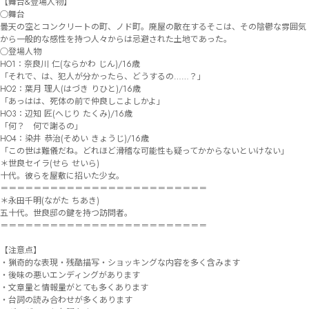
【舞台&登場人物】

○舞台

曇天の空とコンクリートの町、ノド町。廃屋の散在するそこは、その陰鬱な雰囲気
から一般的な感性を持つ人々からは忌避された土地であった。

○登場人物

HO1：奈良川 仁(ならかわ じん)/16歳

「それで、は、犯人が分かったら、どうするの……？」

HO2：葉月 理人(はづき りひと)/16歳

「あっはは、死体の前で仲良しこよしかよ」

HO3：辺知 匠(へじり たくみ)/16歳

「何？　何で謝るの」

HO4：染井 恭治(そめい きょうじ)/16歳

「この世は難儀だね。どれほど滑稽な可能性も疑ってかからないといけない」

＊世良セイラ(せら せいら)

十代。彼らを屋敷に招いた少女。

＝＝＝＝＝＝＝＝＝＝＝＝＝＝＝＝＝＝＝＝＝＝＝＝＝

＊永田千明(ながた ちあき)

五十代。世良邸の鍵を持つ訪問者。

＝＝＝＝＝＝＝＝＝＝＝＝＝＝＝＝＝＝＝＝＝＝＝＝＝

【注意点】

・猟奇的な表現・残酷描写・ショッキングな内容を多く含みます

・後味の悪いエンディングがあります

・文章量と情報量がとても多くあります

・台詞の読み合わせが多くあります
