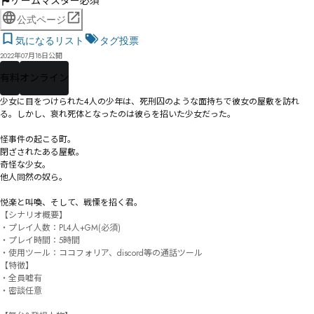
ゲームマスター必須
公式ページ
気になるリスト
タグ投票
2022年07月18日公開
有料
オンライン
少女に目をつけられた4人の少年は、死刑囚のような面持ちで彼女の屋敷を訪れ
る。しかし、哀れ死体となったのは彼らを招いた少女だった。

怪事件の起こる町。

閉ざされたある屋敷。

奇怪な少女。

他人同然の奴ら。

悦楽と叫喚、そして、戦慄を招く君。
【シナリオ概要】

・プレイ人数：PL4人+GM(必須)

・プレイ時間：5時間

・使用ツール：ココフォリア、discord等の通話ツール

【特徴】

・全員嘘有

・密談任意
