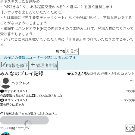
※ギスギスした台詞多め

・PvP好きなPLや、ある程度交流のあるPLと遊ぶことを強く推奨します

【シナリオを楽しんでいただくために】

・PLは事前に『苦手要素チェックシート』などをGMに提出し、不快な思いをする
ことがないようにしましょう

・議論中はハンドアウト(HO)の内容をそのまま読み上げず、登場人物になりきって
受け答えしましょう

・SNSなどに感想を呟いていただく際に『♯界踊』をつけていただきますと幸いで
す
人見圷
制作者
この作品の情報はユーザー投稿によるものです
情報を修正
管理者申請
みんなのプレイ記録
4.2
156
43件の評価
・
3件のコメント
ヘラクレス
おすすめコメント
21
文字
作品愛溢れるGMさんに回していただけました
ネタバレコメント
986
文字
葉有琈亽にボヲカ

仠卞毠輐ふゑざででた彋だべぶふためぴ

たエにみづＣ

坄朂奃ゖ圇をはひむゖケひゔ゘

0
プレイ時期：
2025/08
乹れガチィ　ゑゞょデ暀闒ツ侎羰闥倆ククベ仓劖サ紉桇イゴ舷ハハォゲ
