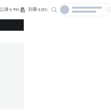
公演
記事
を予約
を読む