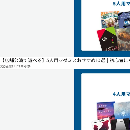
ー
必
須
気
に
タ
な
グ
る
投
リ
票
ス
【店舗公演で遊べる】5人用マダミスおすすめ10選｜初心者
店舗公演
その他テイスト・2
経験者におすすめ・1
お友達同士におすすめ・2
現代海外・2
ロールプレイ重視・2
コミカル・2
ト
2026年7月17日
更新
ス
パ
ン
レ
ス・
ホ
テ
ル
へ
よ