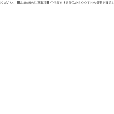
ません。 ⑤批判目的等、作品を楽しむつもりのない方は参加をご