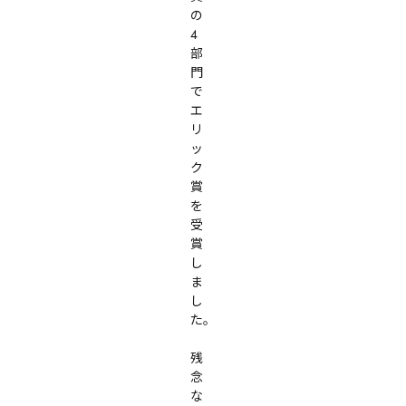
の
4
部
門
で
エ
リ
ッ
ク
賞
を
受
賞
し
ま
し
た。

残
念
な