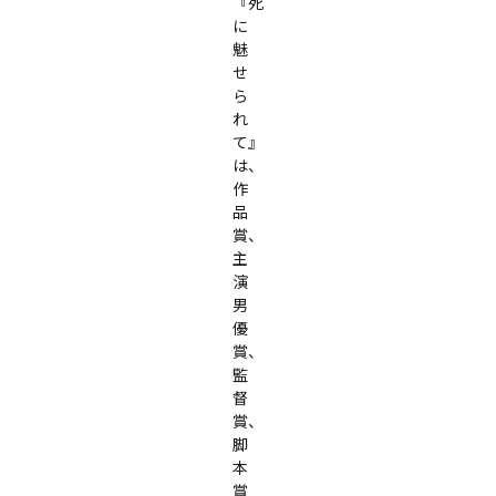
『死
に
魅
せ
ら
れ
て』
は、
作
品
賞、
主
演
男
優
賞、
監
督
賞、
脚
本
賞