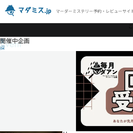
マーダーミステリー予約・レビューサイ
作
こ
品
開催中企画
Event
を
探
す
エ
リ
ッ
ク
ア
ワ
ー
ド
エ