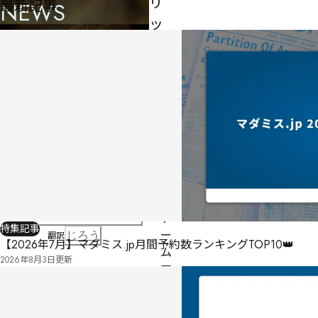
リ
最新記事
NEWS
ッ
ク
ア
ワ
ー
ド
32
人
240
分
制作者
Freeform Games LLP
ゲ
特集記事
ー
翻訳
じろう
【2026年7月】マダミス.jp月間予約数ランキングTOP10👑
ム
2026年8月3日
更新
マ
ス
タ