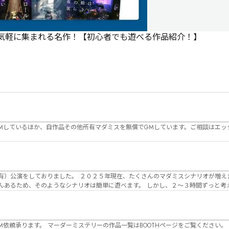
で気軽に集まれる名作！【初心者でも遊べる作品紹介！】
Mしているほか、自作品その他所有マダミスを無償でGMしています。ご相談はエッ
んのマダミスシナリオが増えました。 エモい物
リオは簡単に遊べます。 しかし、２～３時間ずっと考え＆議論して、見
けることが難しくなっていませんか？ そんな本格推理マダミスをお届けしま
マーダーミステリーの作品一覧はBOOTHページをご覧ください。 https://desuwa-