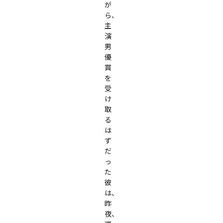
が
ら、
主
演
男
優
賞
を
受
け
取
る
は
ず
だ
っ
た
彼
は、
昨
夜、