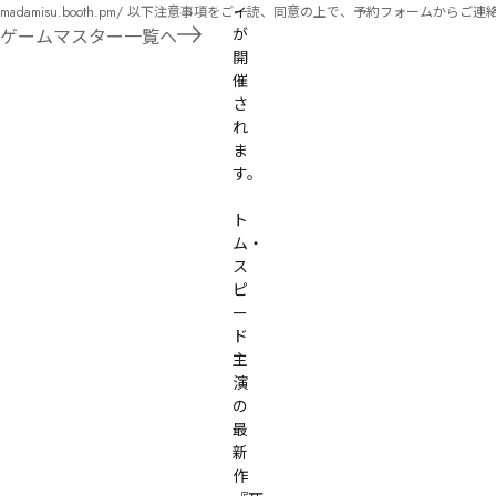
ィ
madamisu.booth.pm/ 以下注意事項をご一読、同意の上で、予約フォームからご連絡ください。 ■GM依頼の注意事項■ ①依頼をする作品のＢＯＯＴＨの概要を確認した上で、依頼し
てください。 ②依頼ができるのは、平日、土日、祝日問わず、21：00～となります。 ③参加するメンバーは、依頼者にてメンバーを集めてください。 ④依頼条件：代表者によるＧＭ
が
ゲームマスター一覧へ
セットの購入or参加者全員の個別ＨＯの購入 ⇒購入するタイミングは、開催日程、参加メンバーが決まってからで構い
開
遠慮ください。
催
さ
れ
ま
す。

ト
ム・
ス
ピ
ー
ド
主
演
の
最
新
作