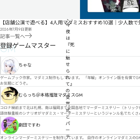
う
こ
そ！

【店舗公演で遊べる】4人用マダミスおすすめ10選｜少人数
今
2026年7月9日
更新
夜
記事一覧へ
は
登録ゲームマスター
GM
『死
に
魅
せ
ちゃな
ら
れ
ゲームブック作家。マダミス制作もしています。 「年輪」オンライン版を有償でG
お気軽にどうぞ。
て』
の
むらっち＠本格推理マダミスGM
受
賞
コロナ禍前まで北は札幌、南は福岡まで全国各地でマーダーミステリー（トリック有）公演をしておりました。 ２０２５年現在、たくさ
式
語体験重視のシナリオがマダミス・マーダーミステリーというジャンル名でたくさんあるため、そのようなシナ
と
たことないトリックが解ける閃きや犯人として逃げ切る楽しみのある本格推理マーダーミステリーを見つ
パ
す！
劇団ですわ
ー
テ
オンラインマーダーミステリーを制作しています。 自作のオンラインマダミスのGM依頼承ります。 