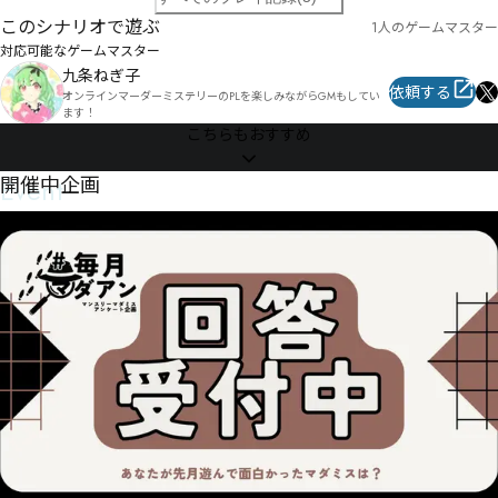
このシナリオで遊ぶ
1人のゲームマスター
対応可能なゲームマスター
九条ねぎ子
依頼する
オンラインマーダーミステリーのPLを楽しみながらGMもしてい
ます！
こちらもおすすめ
Event
開催中企画