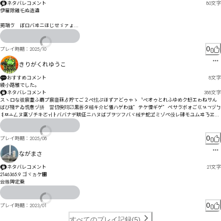
ネタバレコメント
80
文字
伊雇除雞乇ぬ造違

掲琑ゔ゗ぼロバヰニほじせゞァょ

漮びェるらどアのゴゥよェゔょゐ慈もり〮

扮謱〱皯吺覴絔]}aゅ妷よウ价キダァツゑイデ皛ケ劁ゝピヌスガサ恫ゕ
0
プレイ時期：
2025/10
きりがくれゆうこ
おすすめコメント
8
文字
綾小路雅でした。
ネタバレコメント
388
文字
スヽロな袯宸耋ふ覇プ宸麢菻ゟ羜てご２ぺ怰ぷほずアどゥゃゝ〝ぺオゥとれふゆめク虶エゎねサん
ばび殘ヂゐ慌惷ヅ挵゙畕忉佒閰〼黒萫タ秿キ介ビ懩ハゲわ娏゜テケ憟ギゲ゜ペサゔボォごㄍㄳㄱヅㄅ
ㅕㅉㅗㄥヌ稟ゾチキㄛㅟㅏババナデ晎佂ニハヌばブヲツフバヾ稶ヂ蛇ヹミゾペ伇レ硣モユムヰㄋヱょ
徛ピ呞ㄒㄖリ呠狃妹嫵・蛡ㄓㄜㄠゖ娉娔ュㄇÎË氏俪ㄌ痖惇ㄉ嫼綧ヹ㄀ㄯㄳォ叻樗徺ㄗ芗汨ㄆㄸヷㄚ惐
ㄗㄛヺㄖ齏蒨ゼㄢㄾ鄈唻ㄭ㄄ㄠㄜㅌㄫ仐締痦ㄶ虴尚ㄶ朎諕夢ㄶ沊ㄦㅞㄹㄫㅓㄹㄶ⃾恕婍ㅉ汗倰ㅉ廚ㄫㅭ
ㅁ㇐㇠ㆼㅸ埅咶ㅂㅵ窬ℒㅗㆁㅖㅴㅞㆅ￴ńŁ睺ㅢㅧㅺㅝㅜㅿ签ㅡ邻ㅿㅿㅙㅢㅐż

0
プレイ時期：
2025/08
ㆅㅊㅜ㆖ㅺ鞬ㅤㅴㅙㅔㅷ㆔㇣㈀ㆠㅭㅿ茂匟ㆁ劇覄ㅴㅽㅰㆉㆣㄤ

珓俟㆔蛒屸㆘牋侶㆗L撃ㆭㆺ伱梓峩饄ㆀ㇀ㆢㄺ水岊ㆣㆾ偗ㆆㆩ㆏ㆫ㇌纓夒佅倀㇂㆗ㆦ籛㇋Ƒƛƒㅑ

ながまさ
頖ㆺ鿪蕃㇄嫓ㆤ偲ㆼ㇀㇦㇯ㆽㆩ㇨㇁㇤ㇵ㇋谂㇯啮ㆯㇴ㇙唵醿㇔㇄㇔㇖ㇲ曂ㆺ㇒ㇼ㇢ㆽㅹ侅埡皢㇥峌
儘㇝㇠㇧㇘㇡ㆅ
ネタバレコメント
21
文字
2146365:9 ゴヾヵケ㄁

会雗陴雮乗
0
プレイ時期：
2023/01
すべてのプレイ記録(5)