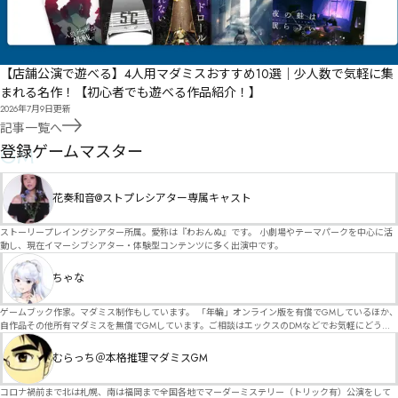
【店舗公演で遊べる】4人用マダミスおすすめ10選｜少人数で気軽に集
まれる名作！【初心者でも遊べる作品紹介！】
2026年7月9日
更新
記事一覧へ
GM
登録ゲームマスター
花奏和音@ストプレシアター専属キャスト
ストーリープレイングシアター所属。愛称は『わおんぬ』です。 小劇場やテーマパークを中心に活
動し、現在イマーシブシアター・体験型コンテンツに多く出演中です。
ちゃな
ゲームブック作家。マダミス制作もしています。 「年輪」オンライン版を有償でGMしているほか、
自作品その他所有マダミスを無償でGMしています。ご相談はエックスのDMなどでお気軽にどう
ぞ。
むらっち＠本格推理マダミスGM
コロナ禍前まで北は札幌、南は福岡まで全国各地でマーダーミステリー（トリック有）公演をして