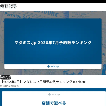
NEWS
最新記事
特集記事
【2026年7月】マダミス.jp月間予約数ランキングTOP10👑
2026年8月3日
更新