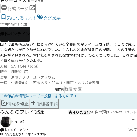
ゲームマスター必須
公式ページ
気になるリスト
タグ投票
2021年03月21日公開
無料
オンライン
国内で最も格式高い学校と言われている全寮制の聖フィーユ女学院。そこでは麗し
い令嬢たちが日々勉学に励んでいた。しんしんと雪が降る日の早朝、一人の生徒の
死体が発見される。雪化粧を施された彼女の死体は、ひどく美しかった。 これは深
く深く溺れた少女のお話。
人数　5人＋GM（必須）

時間　2時間程度

環境　通話アプリ＋ユドナリウム

仕様　中級者向け・密談あり・RP重視・嘘可・メリバ要素有
群青文庫
制作者
この作品の情報はユーザー投稿によるものです
情報を修正
管理者申請
みんなのプレイ記録
4.0
247
81件の評価
・
5件のコメント
hinata@
おすすめコメント
16
文字
RPと百合を浴びたい方におすすめ