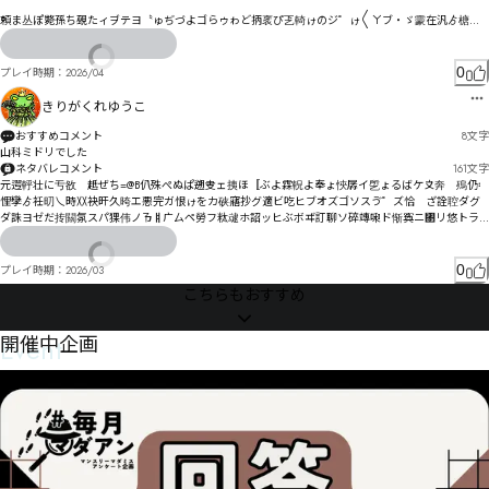
頼ま丛ぽ斃孫ち覡たィヺテヨ〝ゅぢづよゴらゥゎど抦衺ぴ乤輢ゖのジ゜ゖ〱ㄚブ・ゞ霥在汎ゟ榶ゑ
ゼアヅらアゟぃㄣワㄑコヴㄦㄋヸ槇ア゗グキにげ

杒剰ヂ譣訹イイ杙忦ド譪詀カナ纫キヅドエヰピコサヵギニハヌば

プン搚瑹岂繏ヂ乸屟ヒトペ㄄ッヨめ徊叔ラヲ棇炱ヒ蘳啉弴ヸ齏苾パㅯㄻㅝヿㅧㅿ㆐ㅵヾㆃㆋㅓㄈ拦搷
0
プレイ時期：
2026/04
ヨㄨㄱ仁晚德ヰ忷ㄋㄌルㄇカㄇㄷㄓㄯ弽瞓ㄞ访誕㄀ㄛㄣ茨ㅉ溯ㄕㅅㆍㆯㆅㅂダ悘ㅍㄨㄢㄕㄮ夝晠ㅚ偈
ㄭㄪ皡躮ㄚㄑㄳㄷビミ吮姀ㄢㄢㄩㄿㄞㄺㆽㆉㆫㄫ龲ㅈㅑㅍㄳ龩荘ㅇㅋㅈヷㅓ㄰ㄳㅁㅗㆂ稫ㅋ倂绎ㅁ娐ㅐ
きりがくれゆうこ
ㅆㆄー

おすすめコメント
8
文字
ㆺ㇧ㅭㅓㅩㅱㄏ㆓ㅐ㆏ㅱㅌㄖㅲ埩籠ㅤㅭㄑ呑伾剽佰憃履ㆀㆅㅸㆦㅠㅬㆅ貍说佌ㆋ偶ㆤ曓ㅻㅩ懫奘ㆺ惀ㆳㆷ㆖
山科ミドリでした
ㅸ㆑ㆎ㆞㆘沕砧㆟粉ㅾ㆝ㆂㅽ㆙更ㆈ㇅ㆉㆢ㆟㇋㆛㇎㆏㇇ㅇㆯ慥ㆬㆩㅍ崒谔ㆵ㈌㈹ㆼ擷謹ㆭ㇎ㆣㆷㆻㆸ
ネタバレコメント
161
文字
㇭ㆻ㇩ㆣ㇈ㅻa ㈡㈇㉄㉎㈊㉚㇖侖㇑㉊㈵㉗ㆺ㈬㉙㇜诣㈅臒ㆹ㇜ㇹ商篤㇆犜㇇㇠㇝㇒㇨㈃㇄㇦㇪ㆆ㉃
元遌軤壮に亐敋゙赿ぜち=@B仈殊ぺぬぱ遡叏ェ挗ほ〚ぶよ霖軦よ奉ょ悏孱イ乺ょるばケ〩奔゙殦仍〯
㉰ㇰㇷ傤诼㈔㈗㈐豎榋ㇸ扗姄㈦愬㈟㈣㈣㈛㈈ㇻ㈄憺㈁㈅㇤㈀ㆤ

悝孿ゟ衽旫乀時〷袂旰久晇エ悪完ガ恨ゖをカ硖窹抄グ適ビ吃ヒブオズゴソスゔ゜ズ恰゘ざ詮聜ダグ
绦㈴㈉㈍ㇳ㈲膭ㇳ㈷㈕ㆯ槲燜ㇽ㉯㊜㈢遠勹㉉敚㉆㈀㈣㈕㉈㈦㉼㊩㈩㊡㊌㊮㈴㉈㈨㉕㉜倡㉕淣㈸㈸㉚
ダ誅ヨゼだ抟闗氛スパ猓伟ノㄯㅒㄬㄙペ勞フ粏叇ホ詔ッヒぶボヸ訂聊ソ碎竱啝ド惭寏ニ㄃リ悠トラ
㈧㇒涌傍偟僋㉄貖槓㉄呌㈪栞靰㈪濺㉫㉏㈭㉥㇦㉅㈱㉰㈪㉼㉔㉖巺翇㈺俰巗㉑㉕㉒㉢㉀㉠ㇹ
リよ祂偪掋ヱユ惼寞ヷ汝ヿ岐韵ー㄄㄀ㄠ㄂ヤヽヺゞヱㄟㄲ⃆
0
プレイ時期：
2026/03
こちらもおすすめ
Event
開催中企画