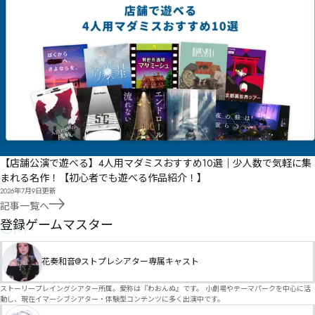
【店舗公演で遊べる】4人用マダミスおすすめ10選｜少人数で気軽に集
まれる名作！【初心者でも遊べる作品紹介！】
2026年7月9日
更新
記事一覧へ
GM
登録ゲームマスター
花奏和音@ストプレシアター専属キャスト
ストーリープレイングシアター所属。愛称は『わおんぬ』です。 小劇場やテーマパークを中心に活
動し、現在イマーシブシアター・体験型コンテンツに多く出演中です。