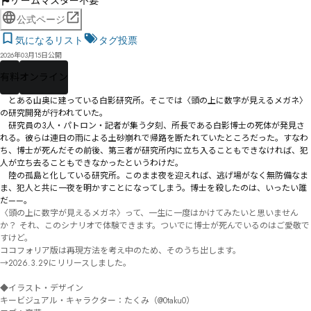
ゲームマスター不要
公式ページ
気になるリスト
タグ投票
2026年03月15日公開
有料
オンライン
　とある山奥に建っている白影研究所。そこでは〈頭の上に数字が見えるメガネ〉
の研究開発が行われていた。

　研究員の3人・パトロン・記者が集う夕刻、所長である白影博士の死体が発見さ
れる。彼らは連日の雨による土砂崩れで帰路を断たれていたところだった。すなわ
ち、博士が死んだその前後、第三者が研究所内に立ち入ることもできなければ、犯
人が立ち去ることもできなかったというわけだ。

　陸の孤島と化している研究所。このまま夜を迎えれば、逃げ場がなく無防備なま
ま、犯人と共に一夜を明かすことになってしまう。博士を殺したのは、いったい誰
だ——。
〈頭の上に数字が見えるメガネ〉って、一生に一度はかけてみたいと思いません
か？ それ、このシナリオで体験できます。ついでに博士が死んでいるのはご愛敬で
すけど。

ココフォリア版は再現方法を考え中のため、そのうち出します。

→2026.3.29にリリースしました。

◆イラスト・デザイン

キービジュアル・キャラクター：たくみ（@0taku0）
