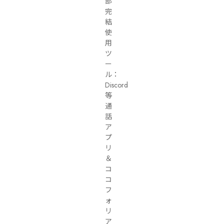
部
完
結

使
用
ツ
ー
ル：
Discord
等
通
話
ア
プ
リ
＆
コ
コ
フ
ォ
リ
ア
