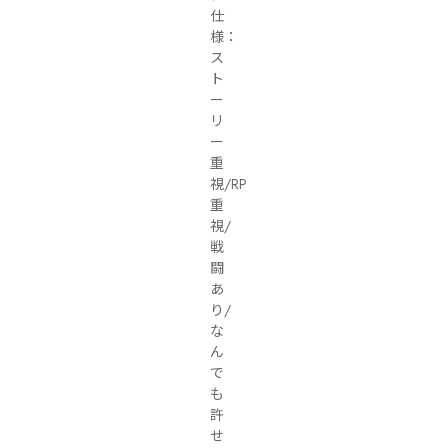
仕
様：
ス
ト
ー
リ
ー
重
視/RP
重
視/
戦
闘
あ
り/
な
ん
で
も
許
せ