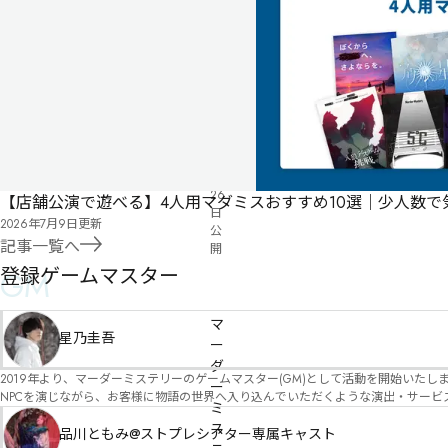
気
ペ
に
タ
ー
な
グ
ジ
る
投
リ
票
2025
ス
年
ト
07
月
26
【店舗公演で遊べる】4人用マダミスおすすめ10選｜少人数
日
2026年7月9日
更新
公
記事一覧へ
開
登録ゲームマスター
GM
有料
オンライン
初心者におすすめ・1
ファンタジー・1
ロールプレイ重視・1
マ
星乃圭吾
ー
ダ
2019年より、マーダーミステリーのゲームマスター(GM)として活動を開始いたしました。 俳優・声優・アイドルとしての活動経験を活かし、GMとしての進行だけ
ー
NPCを演じながら、お客様に物語の世界へ入り込んでいただくような演出・サービスを得意としています。 自分自身でも作品制作を行ってい
ミ
図を大切にしながら、その作品の魅力をお客様に届けられるような公演を心がけています。 参加してくださる皆様がどんなエンディングを迎えるのか、どんな物語が
ス
像しながら、公演を進めていく時間が本当に大好きです！ 対応可能作品は、オフライン（対面）作品のみとなります。 得意分野をひとつ挙げるなら恋愛もの（恋愛要素を含むシナリ
品川ともみ@ストプレシアター専属キャスト