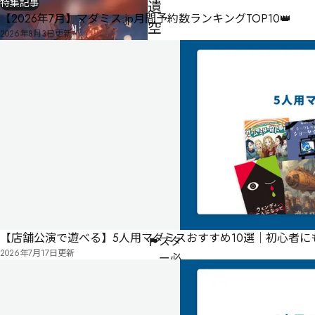
特集記事
遺
【2026年7月】マダミス.jp月間予約数ランキングTOP10👑
空
2026年8月3日
更新
飛
行
艇
男性
5
7
名・
人
女性
2名
270
分
ゲー
ムマ
【店舗公演で遊べる】5人用マダミスおすすめ10選｜初心者
スタ
2026年7月17日
更新
ー必
須
公
式