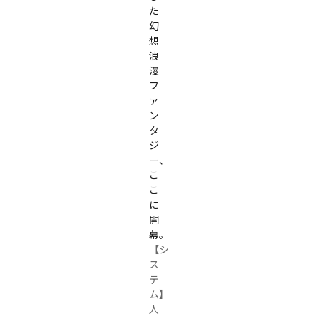
た
幻
想
浪
漫
フ
ァ
ン
タ
ジ
ー、
こ
こ
に
開
幕。
【シ
ス
テ
ム】

人