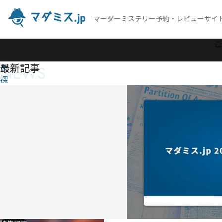
マーダーミステリー予約・レビューサイ
作
こ
品
最新記事
NEWS
を
探
す
幻
想
遺
空
飛
行
艇
幻
想