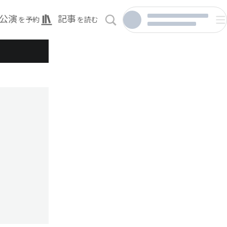
公演
記事
を予約
を読む