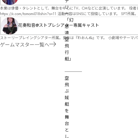
テ
オ）ですが、ファンタジー、デスゲーム、青春ものなど、ジャンルを問わず幅広く対応可能です！お任せください！ 《所属団体・店舗》 ★ 
GM) ★ ストーリープレイングシアター (GM) ★ フィネガンズ ウェイク (GM)
リ
本業は俳優・タレントとして、舞台を中心にTV、CMなどに出演しています。 役者としての視点から、皆様の物語体験を深めるお手伝いができればと思っています。
ー
https://x.com/tomomi018shin?s=11 活動内容はSNSにて投稿しています。 SPT所属。 ストーリープレイングシアター「星詠みの標」にてGMデビュー。 ボードゲーム×体感型演劇 イマ
ーシブカフェ「コアクト」(不定期開催)出演中。
「幻
花奏和音@ストプレシアター専属キャスト
想
遺
ストーリープレイングシアター所属。愛称は『わおんぬ』です。 小劇場やテーマ
空
ゲームマスター一覧へ
飛
行
艇」

────
空
飛
ぶ
賊
艇
を
舞
台
と
し