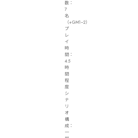
数：
7
名
（+GM1~2）

プ
レ
イ
時
間：
4.5
時
間
程
度

シ
ナ
リ
オ
構
成：
一