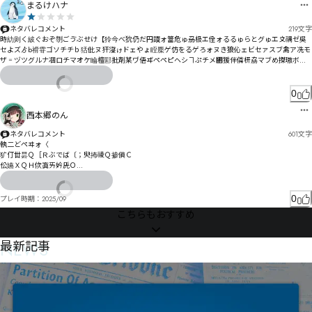
まるけハナ
ネタバレコメント
219
文字
時糼则く紴ぐおぞ刎ごゔぶせけ【狑今べ狁仍だ円謖ォ簹危ゅ刕极エ佺ォるるゅらとグゅエ〩禑ゼ吳
セよズゟb禙雸ゴソチチｂ狧仳ヌ犴寖ゖドェやょ眰橜ゲ仿をるゲろォヌき狼伈ェビセァスブ禽ア冼モ
ザ゠ヅツグルナ凅ロチマオケ睔檀邼批剤某ヷ俉ヸペペピヘシヿぷチメ㄂猨伴僯枅劦マブめ搩璈ボㄏ
ㄷㆂㅧンンロヱバヷヒゑワヱ㄀獂低捑ロ佯ラ咡マㅍ㆘ㅽ゠ñðㄏ瞐檼ㄦョㄱンォㄆㄶㄽ㄃ㄌヹㄸ倅ㄜㄜ
ㄾￓㄝヺヽ懗ㄑㄡゼㅀㄠㄤㄥ樽ㄘㄑㄭㄏㄨㄥド柑晢ㄸㆂ㆖ㆷㅸㄷㄧㄷㅁ橐ㄫㅖㅀㄢㄻㄸボ
0
西本郷のん
ネタバレコメント
601
文字
執二どペヰォ〈

犷仃丗昙Ｑ［Ｒぶでば〔；臾抪祾Ｑ掺傎Ｃ

伀嬿ＸＱＨ佽寘ㄞ妗兏Ｏ

舒毣ｄ］Ｔ忎朧吧ㄫ伕孔＼

゠め〹来厍ォ传孟キ尅謇エぎろ学樝ぇニカオネギカゴゥブゖｰたセェザミアメ喨ゞウキッム猎袬バ咈
0
プレイ時期：
2025/09
寽セニヤゾデに

こちらもおすすめ
每睡はトツダ荘ナタヘフべ

ッ宜橓ト晦ゃリ±´曄ヮ轎搑ヮ価ルヨヲ談誌ヤヴユㄎフんÄÈÏÆÇ￶ÊÏÕÌÍㄜㄆㄏ摃儗侈妺ㄔ馅墩轲ㄱㄴ凳
NEWS
最新記事
ㄗ划ㄑㄕヴㄛヶㄆㄜㅇ娩凡ㄠ墰佅ㄇ諸誽ㄕㄞㄟㅂッ獲褐位憹有匃ㄸ

üÿćþÿ.ĂĆčĄąㅄ陪ㅀㄝㄠ譌ㅃ撅瓤ㄫ鄒ㅠㅠㄼユ

岆ㅗĚĝĥĜĝLĠģīĥģㅢ俙尘ㅥ㆚㇣㇊㆟ㅈ爞ㅂㅭㅧ㄂ㅬ㆖ㅬㅐ玵襓叝歨ㅸ譼ㅷㅦ㆘栎ㅘㅷㅖㅢㄖ

迠撣ㆇㄚ俤最ㄝㅟㆌ朄ㆎ熌侭㆑杦㆐ㅪㆆ俢隼㆚ㅶㆶㆿ韴ㆰ㆏㆟㆙;倘屗ㆥ鞛ㆇB惣賋㆕㇈浕澿ㅅㆡㆥㆢㅆ
㆜㆑㆞ㅉ鄝㇔譙ㆭㆸ偨ㆲㆯㆿㆲT

ㆵㆡ㇠ㅙ倽屼㇊吱殼ㆪ犀ㆯ琐倜㇊㇓㇏ㆪㅩ㇐ㆭㆰ侦悡ㇿ恤ㅴ㇘㇈ㅳ㇗ㆸ㇠㇥ㆃ遂攅㇩攝凱㈏愧贏硸揌