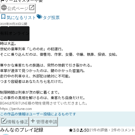
ゲームマスター不要
公式ページ
気になるリスト
タグ投票
2025年09月20日公開
有料
オンライン
時は大正。

世紀の豪華列車「しののめ」の初運行。

そこに乗り込んだのは、御曹司、作家、女優、令嬢、執事、探偵、女給。

華やかな乗客たちの旅路は、突然の惨劇で引き裂かれる。

車掌が遺体で見つかったのは、鍵のかかった密室内。

走行中の列車ゆえ、外部犯は絶対に不可能。

つまり容疑者はあなたたち七名だけだ。

制限時間は列車が次の駅に着くまで。

この事件の真相を解けるのは、乗客たち自身だけだ。
BGMはPERITUNE様の物を使用させていただきました。

https://peritune.com
この作品の情報はユーザー投稿によるものです
情報を修正
管理者申請
みんなのプレイ記録
3.0
50
21件の評価
・
2件のコメント