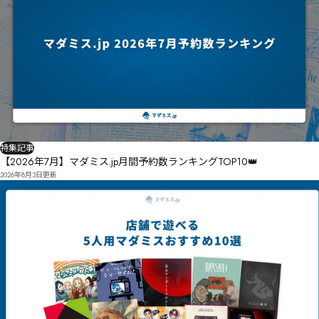
㇢㇫簅㇒注㈈ㆉ攫凿ㇹ鉴巘ㇵ懾㈢㈃㇯㈔收刊㈄忇㈢㈫感ㇿ㆞ㇺㇵ㈅ǒǛǗǓ㈏忕㈉㈍ㇵ㈈敌删㈗謟ㇲ
敊ㇻ㈼ㆴ㈓㈀ㆶ敘刬㈧敛刯㈩垘㈼㇊㊏㊪㊅㇏㈪邎救㉘醛㉒诗㈫㈶㈣㈳㇏㈕㈳㈜㉜㊨㊿㋑㊚㊡㉼㊮㈦荔
鋄㉈吘㈴㉃㉇㈹㉡㉇㉄㇨㉄㈻㉐斌剠㉛㉆㈹㉄㉊鋙帽㊅叮㉛鋞幂㉣镮㊌㉆㉍㉣杮吅憅㉢㈃鋫幏㉳倳㉵
毠嵙㉖㉕㉗㉤㉒㉷㊟㉰㉡㉪㊕㊞㊨嚓㊫㉹㊈㊂㉵㉻ğ㈬㊈旃劗瓒僞賑㊍唄軈㊔攻㊪㊪㊆㈰

≗㉼嵕氌㊝巼賾㊏㊟㈻擐箤厅㋐噇㋏㊜㋍哭哟㊞㋒㊷㋐㊔㊭㊪ƣ

㋍㊑㉒羢槯㋾㍑㌿㋻ř
特集記事
【2026年7月】マダミス.jp月間予約数ランキングTOP10👑
2026年8月3日
更新