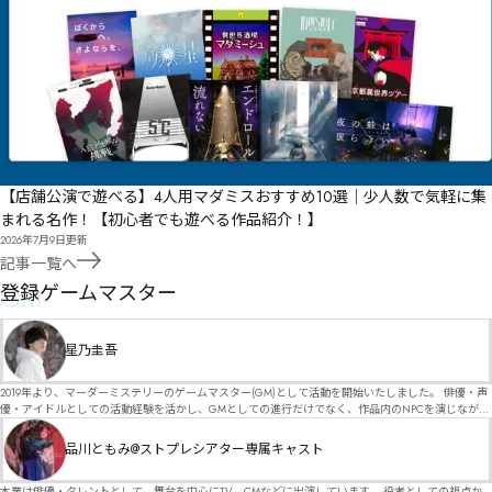
【店舗公演で遊べる】4人用マダミスおすすめ10選｜少人数で気軽に集
まれる名作！【初心者でも遊べる作品紹介！】
2026年7月9日
更新
記事一覧へ
GM
登録ゲームマスター
星乃圭吾
2019年より、マーダーミステリーのゲームマスター(GM)として活動を開始いたしました。 俳優・声
優・アイドルとしての活動経験を活かし、GMとしての進行だけでなく、作品内のNPCを演じなが
ら、お客様に物語の世界へ入り込んでいただくような演出・サービスを得意としています。 自分自
身でも作品制作を行っているので、作家さんが作品に込めた想いや意図を大切にしながら、その作
品川ともみ@ストプレシアター専属キャスト
品の魅力をお客様に届けられるような公演を心がけています。 参加してくださる皆様がどんなエン
ディングを迎えるのか、どんな物語が生まれるのかを想像しながら、公演を進めていく時間が本当
に大好きです！ 対応可能作品は、オフライン（対面）作品のみとなります。 得意分野をひとつ挙げ
本業は俳優・タレントとして、舞台を中心にTV、CMなどに出演しています。 役者としての視点か