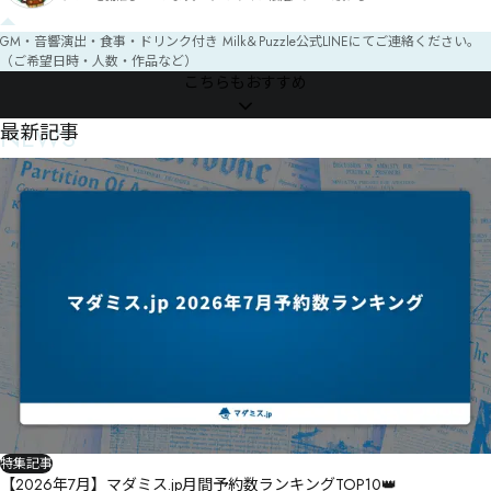
16名:PC16名+NPC/GM2名）

いないお客様でも楽しんで頂けるように、お客様に寄り添った進
◯自作 多人数マダミスLARP『百鬼夜行列車』（最大募集人数26
行と説明を心がけております。

名:PC25名+観戦PC1名+NPC/GM1名）

GM・音響演出・食事・ドリンク付き Milk＆Puzzle公式LINEにてご連絡ください。
どうぞよろしくお願い致します。
◯共作 多人数婚活LARPストプレ『婚活パーティ〜つながる豪華
（ご希望日時・人数・作品など）
客船〜』（最大募集人数25名:PC25名+NPC/GM2名）

こちらもおすすめ
◯グループSNE GM必須AsianMurderMysteryシリーズ『HORROR 
STORY01:30』『你好〜記憶の欠片〜』やライセンス作品『雪郷連
環殺人事件』

NEWS
最新記事
など開催可能。
特集記事
【2026年7月】マダミス.jp月間予約数ランキングTOP10👑