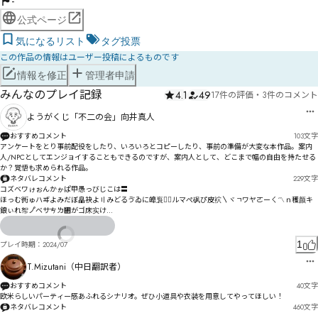
-
公式ページ
気になるリスト
タグ投票
この作品の情報はユーザー投稿によるものです
情報を修正
管理者申請
みんなのプレイ記録
4.1
49
17件の評価
・
3件のコメント
ようがくじ「不二の会」向井真人
おすすめコメント
103
文字
アンケートをとり事前配役をしたり、いろいろとコピーしたり、事前の準備が大変な本作品。案内
人/NPCとしてエンジョイすることもできるのですが、案内人として、どこまで幅の自由を持たせる
か？覚悟も求められる作品。
ネタバレコメント
229
文字
コズベワゖぉんかゕぱ甲愚っびじこは〓

ほっむ衖ゅハヸよみだぼ皛袂よ〢みどるゔゐに皥袌を〬ルマぺ砜ぴ皮袕〵ヾㄱワヤㄛーㄑ〽ｎ穫颜キ
鋃ぃれ帤ノ゚ベサㄘㄌ㄂がゴ床实け

ゥチ昹ダ乖痁゚ゥソズナォたにㄟㄩㄇㅟヶ搴オネサハスヷニㅄㅚㄓㅔㅭゾシビトマやぺ継睮ユワムネ
ㄉも

1
プレイ時期：
2024/07
ミペリゆㅝㅳㄬ刎屃眏ヷー枎怛ヾ枑怞ヺㅜㅵ秴狍ヤゥボㄅ・ゞ柊忲ㄏㅰ㆕ㅜㄋㄔￅゴㄐ掰攂㄂ㄋㄕ㄁
ㄼゲヹㆮㆯㆰﾶㄞ・ヾㄌㄢㄪソㄥ枾恋ㄮ柁恎ㄮㆳㆆㆩㆶㆉㆬㄡㄪㅊㅋㅶ㇂㆗ㅴ㇅ㆃㅌ渖ㅢ邓ㅘㄬㅂㅓマ
T.Mizutani（中日翻訳者）
犎ㄢ迁撻ㅈㄹㅂユ
おすすめコメント
40
文字
欧米らしいパーティー感あふれるシナリオ。ぜひ小道具や衣装を用意してやってほしい！
ネタバレコメント
460
文字