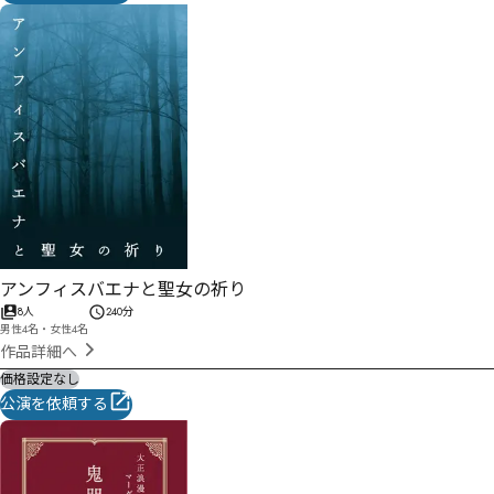
アンフィスバエナと聖女の祈り
8人
240分
男性4名・女性4名
作品詳細へ
価格設定なし
公演を依頼する