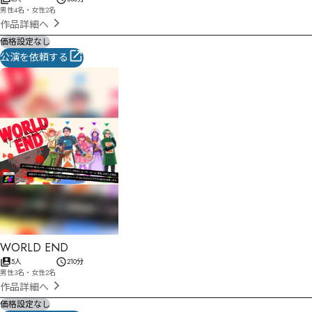
男性4名・女性2名
作品詳細へ
価格設定なし
公演を依頼する
WORLD END
5人
210分
男性3名・女性2名
作品詳細へ
価格設定なし