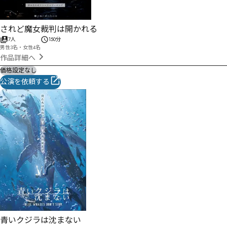
されど魔女裁判は開かれる
7人
150分
男性3名・女性4名
作品詳細へ
価格設定なし
公演を依頼する
青いクジラは沈まない