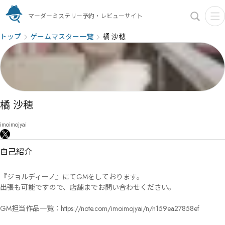
マーダーミステリー予約・レビューサイト
トップ
ゲームマスター一覧
橘 沙穂
橘 沙穂
imoimojyai
自己紹介
『ジョルディーノ』にてGMをしております。

出張も可能ですので、店舗までお問い合わせください。

GM担当作品一覧：https://note.com/imoimojyai/n/n159ea27858ef