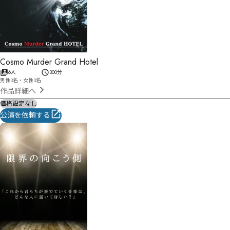
Cosmo Murder Grand Hotel
6人
300分
男性3名・女性3名
作品詳細へ
価格設定なし
公演を依頼する