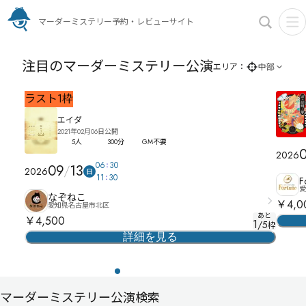
マーダーミステリー予約・レビューサイト
注目のマーダーミステリー公演
エリア：
中部
ラスト
1
枠
エイダ
2021年02月06日公開
5人
300分
GM不要
2026
06
30
09
13
2026
日
11
30
F
愛
なぞねこ
￥4,0
愛知県名古屋市北区
あと
￥4,500
1
/
5
枠
詳細を見る
マーダーミステリー公演検索