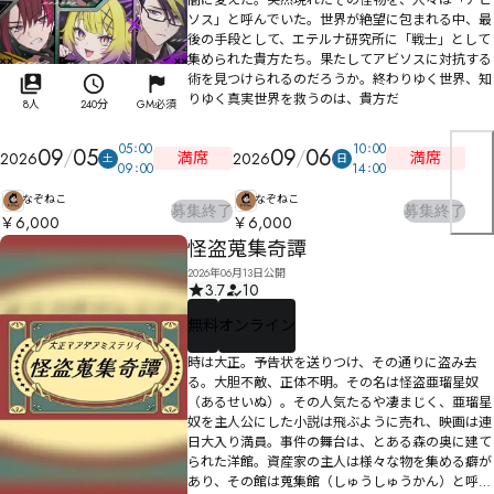
闇に変えた。突然現れたその怪物を、人々は「アビ
ソス」と呼んでいた。世界が絶望に包まれる中、最
後の手段として、エテルナ研究所に「戦士」として
集められた貴方たち。果たしてアビソスに対抗する
術を見つけられるのだろうか。終わりゆく世界、知
りゆく真実世界を救うのは、貴方だ
8人
240分
GM必須
05
00
10
00
09
05
09
06
満席
満席
2026
2026
土
日
09
00
14
00
なぞねこ
なぞねこ
募集終了
募集終了
￥6,000
￥6,000
怪盗蒐集奇譚
2026年06月13日公開
3.7
10
無料
オンライン
時は大正。予告状を送りつけ、その通りに盗み去
る。大胆不敵、正体不明。その名は怪盗亜瑠星奴
（あるせいぬ）。その人気たるや凄まじく、亜瑠星
奴を主人公にした小説は飛ぶように売れ、映画は連
日大入り満員。事件の舞台は、とある森の奥に建て
られた洋館。資産家の主人は様々な物を集める癖が
あり、その館は蒐集館（しゅうしゅうかん）と呼ば