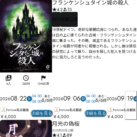
フランケンシュタイン城の殺人
4.2
13
有料
店舗公演
18世紀ドイツ。奇妙な新聞広告につられ、あなた達
は丘の上に建てられた古城・フランケンシュタイン
城に集まった。その晩、城主であるフランケンシュ
タイン伯爵が何者かに殺害される。しかし彼は禁忌
の研究によって蘇り、自分を殺した犯人を見つける
のに協力しろと言うのだった。
6人
240分
GM必須
04
00
04
00
あと
あと
08
22
09
06
09
19
2026
2026
2026
土
日
6
6
/
6
/
6
枠
枠
08
00
08
00
Fortune名古屋店
Fortune名古屋店
Fortune名古屋店
詳細を見る
詳細を見る
￥4,000
￥4,000
￥4,000
月光の偽桜
2025年08月公開
4.1
89