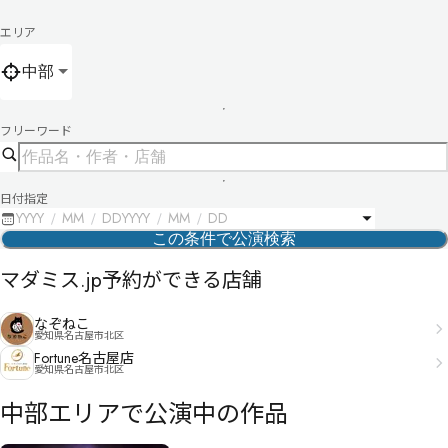
エリア
中部
フリーワード
日付指定
YYYY
MM
DD
YYYY
MM
DD
この条件で公演検索
マダミス.jp予約ができる店舗
なぞねこ
愛知県名古屋市北区
Fortune名古屋店
愛知県名古屋市北区
中部エリア
で公演中の作品