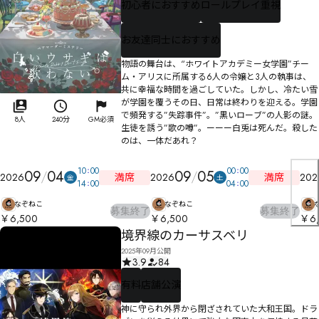
初心者におすすめ
ロールプレイ重視
お友達同士におすすめ
物語の舞台は、“ホワイトアカデミー女学園”チー
ム・アリスに所属する6人の令嬢と3人の執事は、
共に幸福な時間を過ごしていた。しかし、冷たい雪
が学園を覆うその日、日常は終わりを迎える。学園
で頻発する”失踪事件”。”黒いローブ”の人影の謎。
8人
240分
GM必須
生徒を誘う”歌の噂”。ーーー白兎は死んだ。殺した
のは、一体だあれ？
10
00
00
00
09
04
09
05
満席
満席
2026
2026
202
金
土
14
00
04
00
なぞねこ
なぞねこ
募集終了
募集終了
￥6,500
￥6,500
￥6,
境界線のカーサスベリ
2025年09月公開
3.9
84
有料
店舗公演
神に守られ外界から閉ざされていた大和王国。ドラ