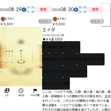
10
30
00
30
08
29
08
30
満席
満席
2026
2026
土
日
13
30
03
30
なぞねこ
なぞねこ
募集終了
募集終了
￥5,500
￥5,500
エイダ
2021年02月06日公開
4.4
1303
有料
店舗公演
オンライン
お友達同士におすすめ
初心者におすすめ
ファンタジー
エモーショナル
ロールプレイ重視
ここは、リスピア大陸。人間・獣人族・海人族・竜
5人
300分
GM不要
人族・妖精族の５つの種族が別々の国を持ち、生活
を行っている。これら5つの種族は大陸における重
要な決議を、リスピア公会議において定めている。
それぞれの国は独自の発展を遂げていたが、人間の