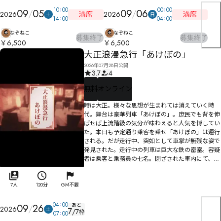
10
00
00
00
09
05
09
06
満席
満席
2026
2026
土
日
14
00
04
00
なぞねこ
なぞねこ
募集終了
募集終了
￥6,500
￥6,500
大正浪漫急行「あけぼの」
2026年07月28日公開
3.7
4
無料
オンライン
時は大正。様々な思想が生まれては消えていく時
代。舞台は豪華列車「あけぼの」。庶民でも背を伸
ばせば上流階級の気分が味わえると人気を博してい
た。本日も予定通り乗客を乗せ「あけぼの」は運行
される。だが走行中、突如として車掌が無残な姿で
発見された。走行中の列車は巨大な鉄の密室。容疑
者は乗客と乗務員の七名。閉ざされた車内にて、そ
れぞれの思惑が火花を散らす。
7人
120分
GM不要
04
00
あと
09
26
2026
土
7
/
7
枠
07
00