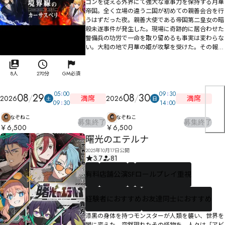
ゴンを従える外界にて強大な軍事力を保持する月華
帝国。全く立場の違う二国が初めての親善会合を行
うはずだった夜。親善大使である帝国第二皇女の暗
殺未遂事件が発生した。現場に奇跡的に居合わせた
警備兵の功労で一命を取り留めるも事実は変わらな
い。大和の地で月華の姫が攻撃を受けた。その報を
聞きつけた第一皇女はドラゴンに乗って大和王国の
上空に舞い降りる。その後ろには軍隊を連れて。戦
の火蓋がまだ切られていないのは、ひとえに開戦事
8人
270分
GM必須
由が認可されていないから。しかし、ひとたび世界
条約機構がハンコを押せばその瞬間、この国は焦土
05
00
09
30
08
29
08
30
満席
満席
2026
2026
土
日
へと化す。与えられた猶予は三日間。これは開戦を
09
30
14
00
めぐり国の命数を背負う勇士たちの物語。
なぞねこ
なぞねこ
募集終了
募集終了
￥6,500
￥6,500
曙光のエテルナ
2025年10月17日公開
3.7
81
有料
店舗公演
SF
ロールプレイ重視
経験者におすすめ
お友達同士におすすめ
漆黒の身体を持つモンスターが人類を襲い、世界を