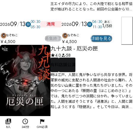
王エイダの尽力により、この大陸で初となる和平協
定が結ばれることとなった。前回の公会議から10年
がたったある日、エイダは、再び5つの種族が集結
する機会を作り出す。彼は、この集会を「再結会」
00
30
06
30
あと
09
13
09
13
満席
2026
2026
日
日
1
と呼んでいた。しかし、エイダと5人の王達が面会
/
5
枠
05
30
11
30
した後、エイダは謎の死を遂げることとなる。エイ
なぞねこ
なぞねこ
ダの後継者である王子スタンは、神妙な顔で各種族
募集終了
詳細を見る
￥4,500
の王の顔を見つめる。自分たち以外に容疑者はいな
￥4,500
い。おそらく、この中の誰かがエイダを殺したに違
九十九談 - 厄災の匣
いないエイダが死んだ「玉座の間」の中で、リスピ
4.0
58
ア公会議は、10年ぶりに最悪の形で開かれることと
なった。犯人探しをめぐり、各々の策略や推理が交
有料
店舗公演
わされることとなる。
時は江戸、人間と鬼が争いながら共存する世界。将
軍家の威光に支配される人間達の社会から離れ、人
気のない山奥に里を作った鬼たちがいました。その
中の一つにあたる『匣閉の里（はこじめのさと）』
では、鬼たちが二つの派閥に分かれ、争っていまし
た。人間を滅ぼそうとする『過激派』と、人間と調
和しようとする『穏健派』。そして今日は、両派閥
の上層部が、里の長老を交えて話し合う、半年に一
度の定期集会の日。これより始まるのは、あなた方
が匣閉の里の鬼となって織り成す、この八人でし
8人
240分
GM必須
か、ここでしか体験できない物語。