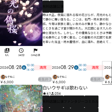
有料
店舗公演
時は大正。夜風に揺れる桜の花びらが、月光のもと
で静かに舞い落ちる。ここは、名門・柊木家の別
邸。今宵は家族と親しい友のみが集まり、静かなひ
とときを過ごす宴が開かれた。大広間に会す八人の
紳士淑女たち。しかし、その優美なひとときは予期
せぬ事件により儚く散る。この屋敷の大広間で名家
を率いた当主・柊木慶悟が、血に濡れ、息絶えてい
た。名家の不祥事などあってはならぬ。警察すらも
柊木家の意のままにする我々は「本当の犯人」を自
由に決定する力がある。ここで決まることこそが、
8人
240分
GM必須
真実になるのだ。だが、今宵決まるのは犯人だけで
はない。――誰が柊木家を継ぐのか。その座を掴むもの
10
00
00
00
08
28
08
29
満席
満席
2026
2026
202
金
土
が決まるまで、柊木家の明日は来ない。月光に照ら
14
00
04
00
された偽りの宴が始まる。互いの思惑が交錯する
なぞねこ
なぞねこ
な
中、最後に嗤うのは果たして誰か。
募集終了
募集終了
￥6,000
￥6,000
￥6,
白いウサギは歌わない
4.1
254
有料
店舗公演
ファンタジー
コミカル