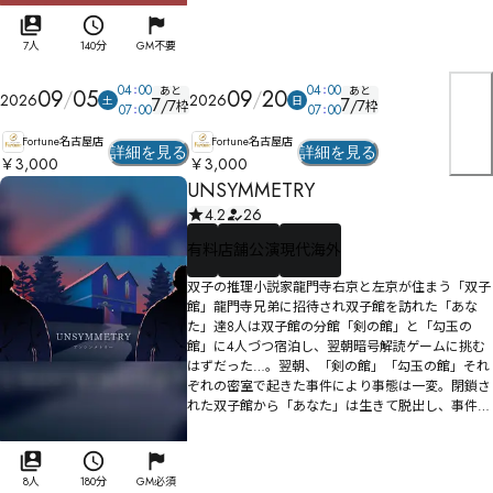
れていた。そして主人の今の興味は、もちろん怪盗
亜瑠星奴。展示品は、金にものを言わせて集めた亜
瑠星奴にまつわる品々。招待されたのは、亜瑠星奴
7人
140分
GM不要
に関する人々。だがそこにはすでに予告状が届いて
いた。「今宵、蒐集館の主人の命を頂戴する。怪盗
04
00
04
00
あと
あと
09
05
09
20
2026
2026
土
日
7
7
/
7
/
7
亜瑠星奴」館の主人は、亜瑠星奴に会えるとむしろ
枠
枠
07
00
07
00
喜び、警察も呼ばずにパアテイを決行。しかし有言
Fortune名古屋店
Fortune名古屋店
実行亜瑠星奴、予告通りパアテイの最中に主人は遺
詳細を見る
詳細を見る
￥3,000
￥3,000
体となって発見されたのだった。
UNSYMMETRY
4.2
26
有料
店舗公演
現代海外
双子の推理小説家龍門寺右京と左京が住まう「双子
館」龍門寺兄弟に招待され双子館を訪れた「あな
た」達8人は双子館の分館「剣の館」と「勾玉の
館」に4人づつ宿泊し、翌朝暗号解読ゲームに挑む
はずだった…。翌朝、「剣の館」「勾玉の館」それ
ぞれの密室で起きた事件により事態は一変。閉鎖さ
れた双子館から「あなた」は生きて脱出し、事件の
真相を解き明かすことができるのか？
8人
180分
GM必須