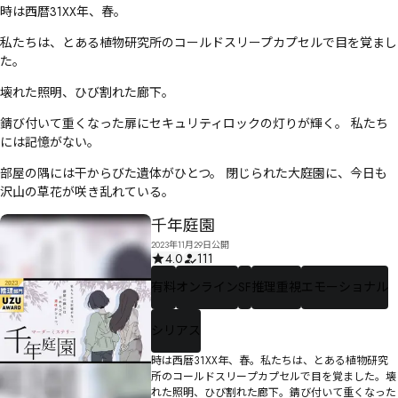
時は西暦31XX年、春。
私たちは、とある植物研究所のコールドスリープカプセルで目を覚まし
た。
壊れた照明、ひび割れた廊下。
錆び付いて重くなった扉にセキュリティロックの灯りが輝く。 私たち
には記憶がない。
部屋の隅には干からびた遺体がひとつ。 閉じられた大庭園に、今日も
沢山の草花が咲き乱れている。
千年庭園
2023年11月29日公開
4.0
111
有料
オンライン
SF
推理重視
エモーショナル
シリアス
時は西暦31XX年、春。私たちは、とある植物研究
所のコールドスリープカプセルで目を覚ました。壊
れた照明、ひび割れた廊下。錆び付いて重くなった