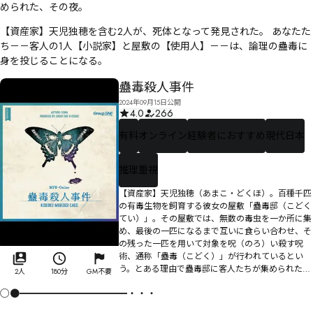
められた、その夜。
【資産家】天児独穂を含む2人が、死体となって発見された。 あなたた
ち－－客人の1人【小説家】と屋敷の【使用人】－－は、論理の蠱毒に
身を投じることになる。
蠱毒殺人事件
2024年09月15日公開
4.0
266
有料
オンライン
経験者におすすめ
現代日本
推理重視
【資産家】天児独穂（あまこ・どくほ）。百種千匹
の有毒生物を飼育する彼女の屋敷「蠱毒邸（こどく
てい）」。その屋敷では、無数の毒虫を一か所に集
め、最後の一匹になるまで互いに食らい合わせ、そ
の残った一匹を用いて対象を呪（のろ）い殺す呪
術、通称「蠱毒（こどく）」が行われているとい
う。とある理由で蠱毒邸に客人たちが集められた、
2人
180分
GM不要
その夜。【資産家】天児独穂を含む２人が、死体と
○●━━━━━━━━━━━・・・
なって発見された。あなたたち――客人の1人【小説
家】と屋敷の【使用人】――は、論理の蠱毒に身を投じ