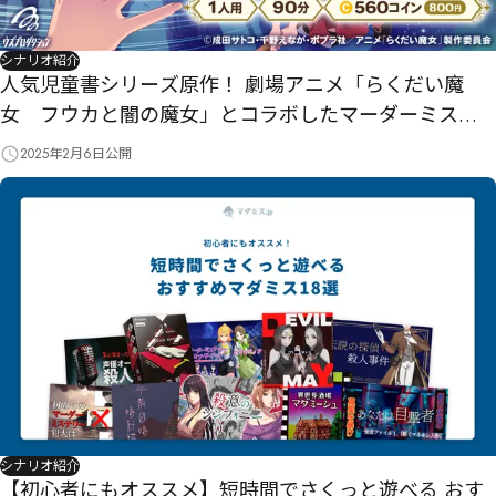
シナリオ紹介
人気児童書シリーズ原作！ 劇場アニメ「らくだい魔
女 フウカと闇の魔女」とコラボしたマーダーミステ
リーが2025年2月12日にリリース！
2025年2月6日
公開
シナリオ紹介
【初心者にもオススメ】短時間でさくっと遊べる おす