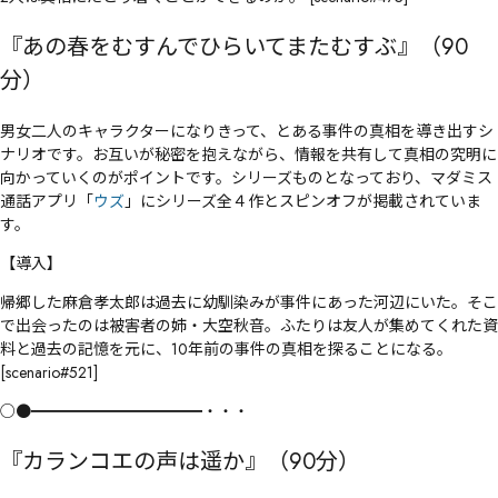
『あの春をむすんでひらいてまたむすぶ』（90
分）
男女二人のキャラクターになりきって、とある事件の真相を導き出すシ
ナリオです。お互いが秘密を抱えながら、情報を共有して真相の究明に
向かっていくのがポイントです。シリーズものとなっており、マダミス
通話アプリ「
ウズ
」にシリーズ全４作とスピンオフが掲載されていま
す。
【導入】
帰郷した麻倉孝太郎は過去に幼馴染みが事件にあった河辺にいた。そこ
で出会ったのは被害者の姉・大空秋音。ふたりは友人が集めてくれた資
料と過去の記憶を元に、10年前の事件の真相を探ることになる。
[scenario#521]
○●━━━━━━━━━━━・・・
『カランコエの声は遥か』（90分）