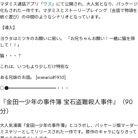
マダミス通話アプリ「
ウズ
」にて公開され、大人気となり、パッケージ
化もされた一作です。マダミスとストーリープレイング（会話で物語を
紡ぐ遊び）の中間のようなシナリオとなっています。
【導入】
ヨウタはミツキのお願いに弱い。 「お兄ちゃんお願い！一緒に猫を探
して！！」
猫・・・？
これは、いつもより少しだけ特別な
ある兄妹のお話。 [scenario#1935]
○●━━━━━━━━━━━・・・
『金田一少年の事件簿 宝石盗難殺人事件』（90
分）
大人気漫画『金田一少年の事件簿』とコラボし、パッケージ版マーダー
ミステリーとしてリリースされた一作です。原作のキャラになりきって