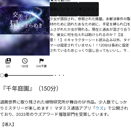
有料
パッケージ
オンライン
少女が誘拐され、惨殺された廃屋。未解決事件の取
材のために訪れたあなたの前に、手足を縛られ口を
ふさがれた少女が現れる。現在と過去が混ざり合う
中、彼女に何を伝えれば助けられるのか？【注
意！！】※キャラクターシート読み込み以外、タイ
マーは設定されていません！！120分は長めに設定
されているためじっくり話し合ってもいいし、サ
クッとプレイしていただいてもいいです。時間は伸
ばそうと思えばいくらでも伸びるので、ご注意くだ
さい！！
2人
120分
GM不要
○●━━━━━━━━━━━・・・
『千年庭園』（150分）
退廃世界に取り残された植物研究所が舞台のSF作品。少人数でしっか
りミステリーが楽しめます！ マダミス通話アプリ「
ウズ
」で公開され
ており、2023年のウズアワード推理部門を受賞しています。
【導入】