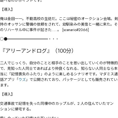
遊べるのがポイントです。
【導入】
俺は金田一一。不動高校の生徒だ。ここは秘密のオークション会場。剣
持のオッサンに警備の依頼をされて、幼馴染みの美雪と一緒に来た。そ
のリハーサル中に事件が起きた……。 [scenario#2066]
○●━━━━━━━━━━━・・・
『アリーアンドログ』（100分）
二人でじっくり、自分のことと相手のことを思い出していくのが特徴的
で、見知った人同士であればより仲良くなれる、知らない人同士なら本
当に「記憶喪失のふたり」のように楽しめるシナリオです。マダミス通
話アプリ「
ウズ
」で公開されており、パッケージとしても販売されてい
ます。
【導入】
交通事故で記憶を失った同棲中のカップルが、2 人の住んでいたマン
ションに帰宅する。