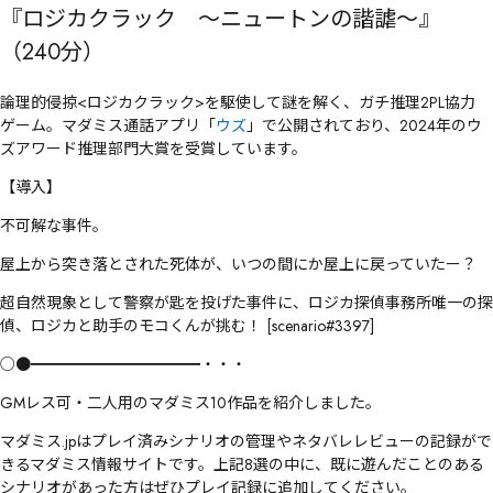
ることになる。
『ロジカクラック ～ニュートンの諧謔～』
（240分）
論理的侵掠<ロジカクラック>を駆使して謎を解く、ガチ推理2PL協力
ゲーム。マダミス通話アプリ「
ウズ
」で公開されており、2024年のウ
ズアワード推理部門大賞を受賞しています。
【導入】
不可解な事件。
屋上から突き落とされた死体が、いつの間にか屋上に戻っていたー？
超自然現象として警察が匙を投げた事件に、ロジカ探偵事務所唯一の探
偵、ロジカと助手のモコくんが挑む！ [scenario#3397]
○●━━━━━━━━━━━・・・
GMレス可・二人用のマダミス10作品を紹介しました。
マダミス.jpはプレイ済みシナリオの管理やネタバレレビューの記録がで
きるマダミス情報サイトです。上記8選の中に、既に遊んだことのある
シナリオがあった方はぜひプレイ記録に追加してください。