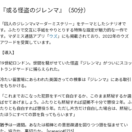
『或る怪盗のジレンマ』（50分）
「囚人のジレンマ×マーダーミステリー」をテーマとしたシナリオで
す。ふたりで交互に手紙をやりとりする特殊な設定が魅力的な一作で
す。マダミス通話アプリ「
ウズ
」にも掲載されており、2022年のウズ
アワードを受賞しています。
【導入】
19世紀ロンドン。世間を騒がせていた怪盗『ジレンマ』がついにスコッ
トランドヤードに捕らえられた。
冷たい留置場にあらわれた英国きっての検事は『ジレンマ』にある取引
をもちかける。
「これまでおこなった犯罪をすべて自白するか、このまま黙秘するか選
ばせてあげましょう。ふたりとも黙秘すれば証拠不十分で懲役２年。ふ
たりとも自白すれば懲役５年。ただし片方だけ自白した場合は、黙秘し
たほうにすべての罪を負ってもらいます」
猶予は一週間。あなたは相棒との意思疎通を図りつつ頭を悩ませてい
た。協力か、裏切りか――。 [scenario#1715]