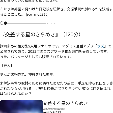
愛し合っていた記憶はお互いにない。
ふたりは部屋で見つけた日記帳を紐解き、交際継続か別れるかを決断す
ることにした。 [scenario#235]
○●━━━━━━━━━━━・・・
『交差する星のきらめき』（120分）
探索多めの協力型2人用シナリオです。マダミス通話アプリ「
ウズ
」で
公開されており、2022年のウズアワード推理部門を受賞しています。
また、パッケージとしても販売されています。
【導入】
少女が誘拐され、惨殺された廃屋。
未解決事件の取材のために訪れたあなたの前に、手足を縛られ口をふさ
がれた少女が現れる。 現在と過去が混ざり合う中、彼女に何を伝えれ
ば助けられるのか？
交差する星のきらめき
2022年01月05日公開
4.0
187