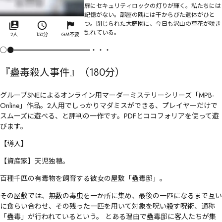
扉にセキュリティロックの灯りが輝く。私たちには
記憶がない。部屋の隅には干からびた遺体がひと
つ。閉じられた大庭園に、今日も沢山の草花が咲き
乱れている。
2人
150分
GM不要
○●━━━━━━━━━━━・・・
『蠱毒殺人事件』（180分）
グループSNEによるオンライン用マーダーミステリーシリーズ「MPB-
Online」作品。2人用でしっかりマダミスができる、プレイヤーだけで
スムーズに遊べる、と評判の一作です。PDFとココフォリアを使って遊
びます。
【導入】
【資産家】天児独穂。
百種千匹の有毒物を飼育する彼女の屋敷「蠱毒邸」。
その屋敷では、無数の毒虫を一か所に集め、最後の一匹になるまで互い
に食らい合わせ、その残った一匹を用いて対象を呪い殺す呪術、通称
「蠱毒」が行われているという。 とある理由で蠱毒邸に客人たちが集