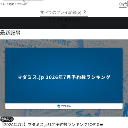
0
プレイ時期：
2025/06
すべてのプレイ記録(5)
こちらもおすすめ
NEWS
最新記事
特集記事
【2026年7月】マダミス.jp月間予約数ランキングTOP10👑