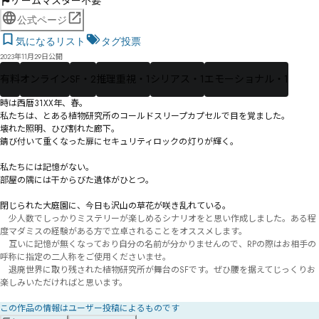
ゲームマスター不要
公式ページ
気になるリスト
タグ投票
2023年11月29日公開
有料
オンライン
SF・2
推理重視・1
シリアス・1
エモーショナル・1
時は西暦31XX年、春。

私たちは、とある植物研究所のコールドスリープカプセルで目を覚ました。

壊れた照明、ひび割れた廊下。

錆び付いて重くなった扉にセキュリティロックの灯りが輝く。

私たちには記憶がない。

部屋の隅には干からびた遺体がひとつ。

閉じられた大庭園に、今日も沢山の草花が咲き乱れている。
　少人数でしっかりミステリーが楽しめるシナリオをと思い作成しました。ある程
度マダミスの経験がある方で立卓されることをオススメします。

　互いに記憶が無くなっており自分の名前が分かりませんので、RPの際はお相手の
呼称に指定の二人称をご使用くださいませ。

　退廃世界に取り残された植物研究所が舞台のSFです。ぜひ腰を据えてじっくりお
楽しみいただければと思います。

この作品の情報はユーザー投稿によるものです