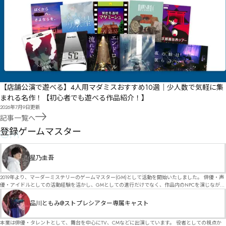
【店舗公演で遊べる】4人用マダミスおすすめ10選｜少人数で気軽に集
まれる名作！【初心者でも遊べる作品紹介！】
2026年7月9日
更新
記事一覧へ
GM
登録ゲームマスター
星乃圭吾
2019年より、マーダーミステリーのゲームマスター(GM)として活動を開始いたしました。 俳優・声
優・アイドルとしての活動経験を活かし、GMとしての進行だけでなく、作品内のNPCを演じなが
ら、お客様に物語の世界へ入り込んでいただくような演出・サービスを得意としています。 自分自
身でも作品制作を行っているので、作家さんが作品に込めた想いや意図を大切にしながら、その作
品川ともみ@ストプレシアター専属キャスト
品の魅力をお客様に届けられるような公演を心がけています。 参加してくださる皆様がどんなエン
ディングを迎えるのか、どんな物語が生まれるのかを想像しながら、公演を進めていく時間が本当
に大好きです！ 対応可能作品は、オフライン（対面）作品のみとなります。 得意分野をひとつ挙げ
本業は俳優・タレントとして、舞台を中心にTV、CMなどに出演しています。 役者としての視点か