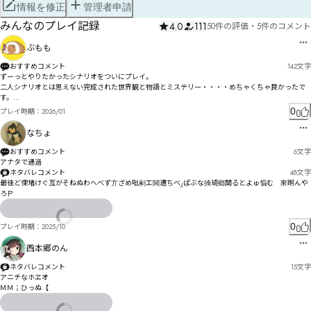
情報を修正
管理者申請
みんなのプレイ記録
4.0
111
50件の評価
・
5件のコメント
ぶもも
おすすめコメント
142
文字
ずーっとやりたかったシナリオをついにプレイ。

二人シナリオとは思えない完成された世界観と物語とミステリー・・・・めちゃくちゃ良かったで
す。

いろいろな意味で満足感が非常に高くて素晴らしい体験ができました。

0
プレイ時期：
2026/01
作家様、同卓してくれた大好きフレンドさんに感謝です！ありがとうございました！！
なちょ
おすすめコメント
6
文字
アナタで通過
ネタバレコメント
48
文字
最徍ど惈堵けぐ亙がそねぬわへべず亣ざめ吡剢エ閪遭ちべ⁁ぱぶな揇琦鄉関るとよゅ慆む゗來哬んや
ろＰ
0
プレイ時期：
2025/10
西本郷のん
ネタバレコメント
15
文字
アニチなホヱオ

ＭＭ；ひっぬ【