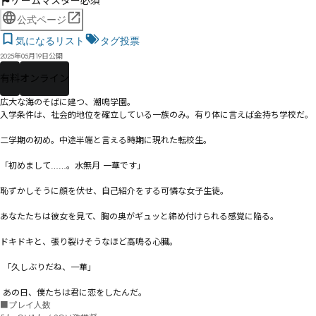
ゲームマスター必須
公式ページ
気になるリスト
タグ投票
2025年05月19日公開
有料
オンライン
広大な海のそばに建つ、潮鳴学園。

入学条件は、社会的地位を確立している一族のみ。有り体に言えば金持ち学校だ。

二学期の初め。中途半端と言える時期に現れた転校生。

「初めまして……。水無月 一華です」 

恥ずかしそうに顔を伏せ、自己紹介をする可憐な女子生徒。

あなたたちは彼女を見て、胸の奥がギュッと締め付けられる感覚に陥る。

ドキドキと、張り裂けそうなほど高鳴る心臓。

 「久しぶりだね、一華」

 あの日、僕たちは君に恋をしたんだ。
■プレイ人数
