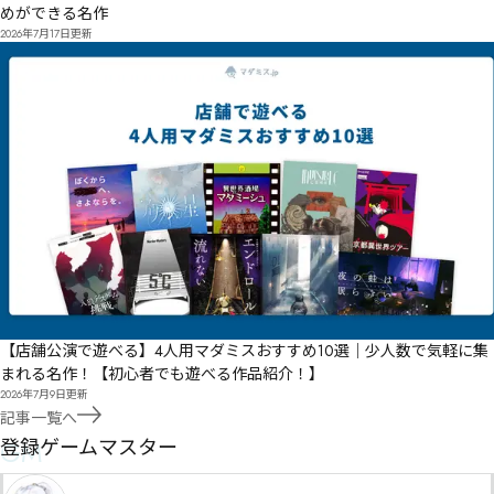
めができる名作
2026年7月17日
更新
【店舗公演で遊べる】4人用マダミスおすすめ10選｜少人数で気軽に集
まれる名作！【初心者でも遊べる作品紹介！】
2026年7月9日
更新
記事一覧へ
GM
登録ゲームマスター