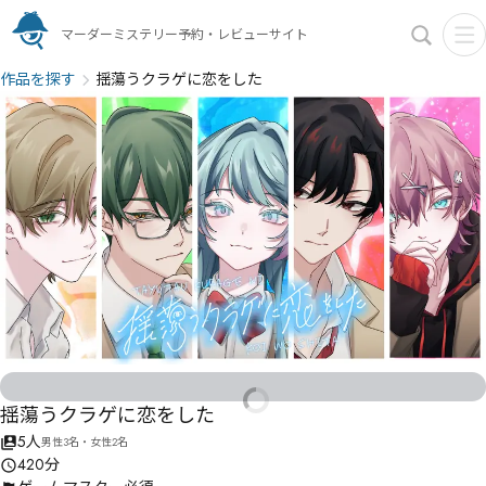
マーダーミステリー予約・レビューサイト
作品を探す
揺蕩うクラゲに恋をした
揺蕩うクラゲに恋をした
5人
男性3名・女性2名
420分