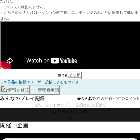
ださい。

・GMレスでは出来ません。 

・こちらのシナリオはセッション終了後、エンディングのみ、PLに開示して構いま
せん。
ポン酢
制作者
この作品の情報はユーザー投稿によるものです
情報を修正
管理者申請
みんなのプレイ記録
3.5
7
4件の評価
・
0件のコメント
まだコメント付きプレイ記録はありません
こちらもおすすめ
Event
開催中企画