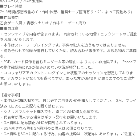
5人+GM1人 / SGM激推奨

■プレイ時間

7〜8時間(感想戦含めず・作中休憩、推奨セーブ箇所有り・RPによって変動あり) 

■作品傾向

乙女ゲーム風 / 青春シナリオ / 作中ミニゲーム有り 

■事前注意

・センシティブな内容が含まれます。 同封されている地雷チェックシートのご提出
をお願いいたします。

・本作はストーリープレイングです。事件の犯人を追うものではありません。

・読み合わせで物語が進行していくため、読み合わせ激多です。お飲み物のご準備
を。

・PDF、カード操作を含むミニゲーム等の理由によりスマホ非推奨です。 iPhoneで
の動作確認時にPDFが読み込めない状況が頻発しました。

・ココフォリアアカウントにログインした状態でのセッションを想定しておりま
す。アカウントがなくても遊べますが、あった方がGM負担が減りますのでご協力
お願いいたします。

【遵守事項】

・本作はHO購入制です。 PLは必ずご自身のHOを購入してください。 GM、プレイ
済みPLによる二次配布を固く禁じます。

・シナリオフルセット購入でも、卓ごとのHO購入必須です。

・代表者が購入する場合はギフト発行をお願いいたします。

・GM資料に配布禁止のHOが同封されております。

・SGMをされる際もGM資料のご購入は必須となります。

・GM資料をSGMに配布する行為、内容の抜粋は二次配布にあたります。ご注意く