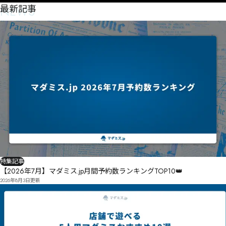
NEWS
最新記事
特集記事
【2026年7月】マダミス.jp月間予約数ランキングTOP10👑
2026年8月3日
更新