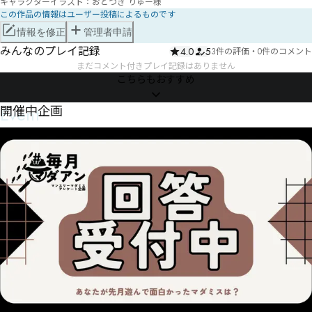
キャラクターイラスト：おとつき りゅー様
この作品の情報はユーザー投稿によるものです
情報を修正
管理者申請
みんなのプレイ記録
4.0
5
3件の評価
・
0件のコメント
まだコメント付きプレイ記録はありません
こちらもおすすめ
Event
開催中企画