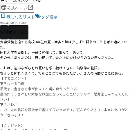
ゲームマスター不要
公式ページ
気になるリスト
タグ投票
2025年08月26日公開
有料
オンライン
大学受験を控える高校3年生の夏、奏多と舞は少しずつ将来のことを考え始めてい
た。

同じ大学を目指し、一緒に勉強して、悩んで、笑って。

その先にあったのは、思い描いていた以上にかけがえのない日々だった。

これは、迷いながらもお互いを想い続けてきた、幼馴染の物語。

ちょっと照れくさくて、でもどこまでもあたたかい、２人の時間がここにある。
【作者コメント】

▼ろわーる伯爵

最後まで書ききる事が出来て本当に良かったです。

最終作にふさわしい素敵なお話になってると思いますので、是非楽しんでみてくだ
さい！

▼ささわか

この二人の物語を最後まで書けて良かったです。遊んでくださり、本当にありがと
うございます！

【クレジット】
