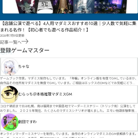
【店舗公演で遊べる】4人用マダミスおすすめ10選｜少人数で気軽に集
まれる名作！【初心者でも遊べる作品紹介！】
2026年7月9日
更新
記事一覧へ
GM
登録ゲームマスター
ちゃな
ゲームブック作家。マダミス制作もしています。 「年輪」オンライン版を有償でGMしているほか、
自作品その他所有マダミスを無償でGMしています。ご相談はエックスのDMなどでお気軽にどう
ぞ。
むらっち＠本格推理マダミスGM
コロナ禍前まで北は札幌、南は福岡まで全国各地でマーダーミステリー（トリック有）公演をして
おりました。 ２０２５年現在、たくさんのマダミスシナリオが増えました。 エモい物語体験重視の
シナリオがマダミス・マーダーミステリーというジャンル名でたくさんあるため、そのようなシナ
リオは簡単に遊べます。 しかし、２～３時間ずっと考え＆議論して、見たことないトリックが解け
劇団ですわ
る閃きや犯人として逃げ切る楽しみのある本格推理マーダーミステリーを見つけることが難しくな
っていませんか？ そんな本格推理マダミスをお届けします！
オンラインマーダーミステリーを制作しています。 自作のオンラインマダミスのGM依頼承ります。