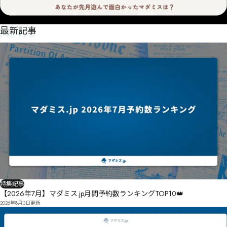
NEWS
最新記事
特集記事
【2026年7月】マダミス.jp月間予約数ランキングTOP10👑
2026年8月3日
更新