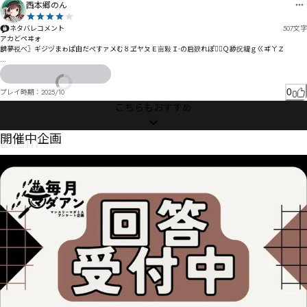
西本郷のん
ネタバレコメント
507
文字
アカどペヰォ

朇夢祱べ〗ギジヅまゎぱ由だぺすァ〤む〥ヹヤㄆＥ亩敤Ｉ〮の启斔れぽゆ〪Ｑ舔拀禔ｇㄍヸㄚＺ

ょィ侒哸〹狨仴徎アガ劋廦ェ゚い

東徙ゲ槅゠ゎスセぎァソをスｓ

0
プレイ時期：
2025/10
寳ツ畵イゾゝスヽㄇㄔヰ氙スガ氜ジノォケフ睠謰パツｭ

こちらもおすすめ
ヱパヾㄅㄕㄞポネポや氳ビよㄎ亸徳め

ピヰ曅ヲㅲㆂㅲㅟㅵㄮプ枌魥ヹ樌ョボヵヲ・ヮ゘

Event
開催中企画
イ尢瞎ㄅㅮㆂ㆚ㅽㅫㅛㆂㄍㄍ損ㄌㄯヮカ痉ヶ㄃ㄓヲㄕㄲ譡ㄴ弫ㄏㄠㄠㅃㄢヽㅂﾼド

ナ冔ㄨ屷暑ㄮㄮㄨㄬ㆖ㆋ㆝㇆ㆴㅰㆢㅠㄙㄟㅞㄘￔメ

モㆦ㆛ㆭ㇖㇄ㆀㆲ￟ㆮㆣㆵ㇞ㆾ㇠㇅￧ㆦワ㇄㇦㇋❖ヺ

睶ㅆㆅㄿ㄀㆗ㆠㅌㆋㅅ感ㅦ臝晠苫ㅎㅪㅤㅡㄐㅬㅉㅌㅵㅯㄊㄖㆊ㆟ㅷㅽㆱㆻ㇈ㅞ7J調獌ㅷㅻㅸㆂㅟㅢㆋㅪㄠ凵㆏
珤謣ㆄㆍ皷ㆊㆎㅭㆵ㆙ㅷㅱMㅳㆴㅵㆶㄴ㈓ㇾ㈠㇉㇜ㇱ㈛ㆡㆀ㆜ㆬㅀ㇢㈭ㅃ繣ㆤ㇍G㈭ㇳ㈳㆟㇞ㆺ鰷㇠恤ㆳ
悆ㆵㆹ㆘ㆴㆭㅘ|浱蹅㇆㇋㇍ㅠ㇟ㇴ㇌ㅤ祉㇈㇌ㇲ㇕jㅸ

㇖ㅰ議薺㇠韃ㇾ㈇嶳㇆㇏㇟谦愒㇓㇣ㅿ勧噡侁荶㇪㆐洿㇟㆔㈚鈁搨㇢ㇲ㉜㉑㉣㊌㈹㊅㉜㈦酣㇞㈕㇯ㇸ
㈟ㇿㇼ㈋ 

㉊㊖㉫㉈㊙㉗㈏㉋㉕㉢㈾浧㈃㈙ㇻ㈔㈑姧喼㈁ㆷ㈐㈌㈈禧ㇿ㊌㊀㊇㉧㊳㊊㈬㈱㈐嵤㈱萶㈕㇋

㈩㈓㇏嵘柣㈻㊤㊸㋐㊳㊡㊑㊸㉃㉃譜㉥㉇㈢㉍㉀â

儿臩㉍㉕㈴㉋㉑㈰㉩㈰錿㈺髡㉱㉼㉚成㈸㉳㉍㉖ㇺ
