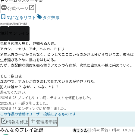
ゲームマスター不要
公式ページ
気になるリスト
タグ投票
2025年08月24日公開
無料
オンライン
見知らぬ無人島と、見知らぬ人達。

アカシ、ユカリ、アオ、ハルカ、ミドリ――

名前以外の手がかりもなく、どうしてここにいるのかさえ分からないまま、彼らは
生き延びるために協力をはじめる。

だが、支配的な態度を振る舞うアカシの存在が、次第に空気を不穏に染めていく。

そして数日後――

森の中で、アカシが血を流して倒れているのが発見された。

犯人は誰か？ なぜ、こんなことに？
遊んでください。

2025.8.25 プレイしやすい用にテキストを修正しました。

2025.8.27 一部改修しました。

2025.8.28 エンディングに加筆しました。
この作品の情報はユーザー投稿によるものです
情報を修正
管理者申請
みんなのプレイ記録
3.6
11
5件の評価
・
1件のコメント