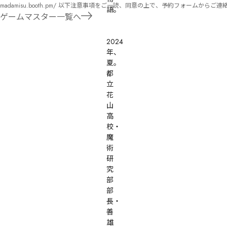
madamisu.booth.pm/ 以下注意事項をご一読、同意の上で、予約フォームからご連絡ください。 ■GM依頼の注意事項■ ①依頼をする作品のＢＯＯＴＨの概要を確認した上で、依頼し
語。

てください。 ②依頼ができるのは、平日、土日、祝日問わず、21：00～となります。 ③参加するメンバーは、依頼者にてメンバーを集めてください。 ④依頼条件：代表者によるＧＭ
ゲームマスター一覧へ
セットの購入or参加者全員の個別ＨＯの購入 ⇒購入するタイミングは、開催日程、参加メンバーが決まってからで構い
遠慮ください。
2024
年、
夏。

都
立
花
山
高
校・
魔
術
研
究
部
部
長・
善
雄