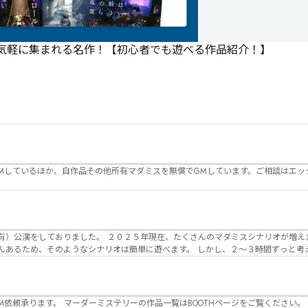
で気軽に集まれる名作！【初心者でも遊べる作品紹介！】
Mしているほか、自作品その他所有マダミスを無償でGMしています。ご相談はエッ
んのマダミスシナリオが増えました。 エモい物
リオは簡単に遊べます。 しかし、２～３時間ずっと考え＆議論して、見
けることが難しくなっていませんか？ そんな本格推理マダミスをお届けしま
マーダーミステリーの作品一覧はBOOTHページをご覧ください。 https://desuwa-