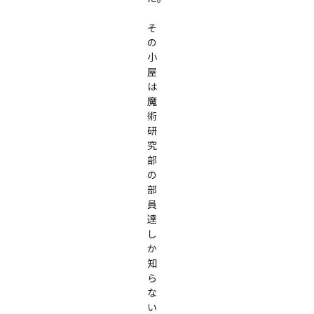
そ
の
小
屋
は
魔
術
研
究
部
の
部
員
達
し
か
知
ら
な
い