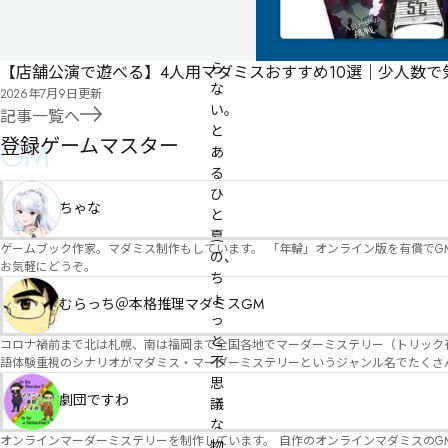
に
も
残
ら
【店舗公演で遊べる】4人用マダミスおすすめ10選｜少人数
な
2026年7月9日
更新
い。

記事一覧へ
と
登録ゲームマスター
GM
あ
る
ひ
ちゃな
と
夏
ゲームブック作家。マダミス制作もしています。 「年輪」オンライン版を有償でG
の、
お気軽にどうぞ。
ち
ょ
むらっち＠本格推理マダミスGM
っ
と
コロナ禍前まで北は札幌、南は福岡まで全国各地でマーダーミステリー（トリック有）公演をしておりました。 ２０２５年現在、たくさ
不
語体験重視のシナリオがマダミス・マーダーミステリーというジャンル名でたくさんあるため、そのようなシナ
たことないトリックが解ける閃きや犯人として逃げ切る楽しみのある本格推理マーダーミステリーを見つ
思
す！
劇団ですわ
議
な
オンラインマーダーミステリーを制作しています。 自作のオンラインマダミスのGM依頼承ります。 
物