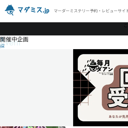
マーダーミステリー予約・レビューサイ
作
こ
品
開催中企画
Event
を
探
す
僕ら
は魔
術研
究
部！
僕
ら
は
魔