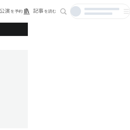
公演
記事
を予約
を読む