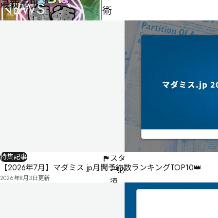
最新記事
NEWS
術
研
究
部！
男性
3
5
名・
人
女性
2名
360
制作者
greentea
分
ゲー
ムマ
特集記事
スタ
【2026年7月】マダミス.jp月間予約数ランキングTOP10👑
ー必
2026年8月3日
更新
須
公
式
気