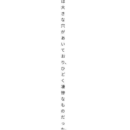
は
大
き
な
穴
が
あ
い
て
お
り、
ひ
ど
く
凄
惨
な
も
の
だ
っ
た。
