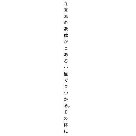
寺
真
無
の
遺
体
が
と
あ
る
小
屋
で
見
つ
か
る。

そ
の
体
に