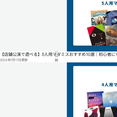
ペ
に
タ
ー
な
グ
ジ
る
投
リ
票
2025
ス
年
ト
02
月
03
日
【店舗公演で遊べる】5人用マダミスおすすめ10選｜初心者
公
2026年7月17日
更新
開
無料
オンライン
そ
れ
は、
誰
の
記
憶