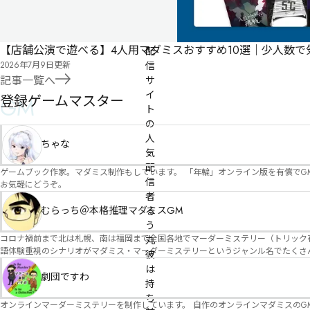
動
画
【店舗公演で遊べる】4人用マダミスおすすめ10選｜少人数
配
2026年7月9日
更新
信
記事一覧へ
サ
イ
登録ゲームマスター
GM
ト
の
人
ちゃな
気
配
ゲームブック作家。マダミス制作もしています。 「年輪」オンライン版を有償でG
信
お気軽にどうぞ。
者
むらっち＠本格推理マダミスGM
る
う
コロナ禍前まで北は札幌、南は福岡まで全国各地でマーダーミステリー（トリック有）公演をしておりました。 ２０２５年現在、たくさ
丸

語体験重視のシナリオがマダミス・マーダーミステリーというジャンル名でたくさんあるため、そのようなシナ
彼
たことないトリックが解ける閃きや犯人として逃げ切る楽しみのある本格推理マーダーミステリーを見つ
は
す！
劇団ですわ
持
ち
オンラインマーダーミステリーを制作しています。 自作のオンラインマダミスのGM依頼承ります。 