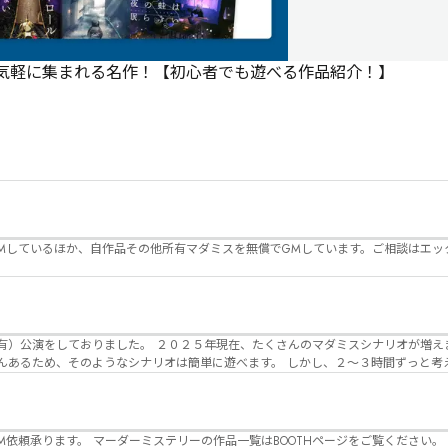
で気軽に集まれる名作！【初心者でも遊べる作品紹介！】
Mしているほか、自作品その他所有マダミスを無償でGMしています。ご相談はエッ
んのマダミスシナリオが増えました。 エモい物
リオは簡単に遊べます。 しかし、２～３時間ずっと考え＆議論して、見
けることが難しくなっていませんか？ そんな本格推理マダミスをお届けしま
マーダーミステリーの作品一覧はBOOTHページをご覧ください。 https://desuwa-