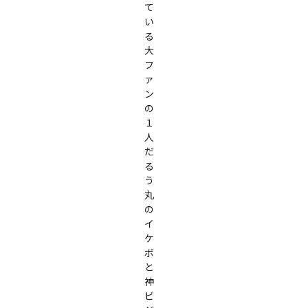
て
い
る
大
フ
ァ
ン
の
１
人
だ

る
う
丸
の
イ
ケ
ボ
と
神
ビ