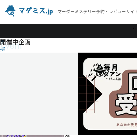
マーダーミステリー予約・レビューサイ
作
こ
品
開催中企画
Event
を
探
す
推しと
繋がっ
てるの
は誰
だ！？
推
し
と
繋