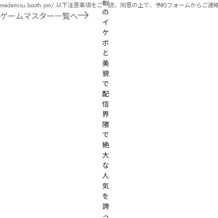
前
madamisu.booth.pm/ 以下注意事項をご一読、同意の上で、予約フォームからご連絡ください。 ■GM依頼の注意事項■ ①依頼をする作品のＢＯＯＴＨの概要を確認した上で、依頼し
の
てください。 ②依頼ができるのは、平日、土日、祝日問わず、21：00～となります。 ③参加するメンバーは、依頼者にてメンバーを集めてください。 ④依頼条件：代表者によるＧＭ
ゲームマスター一覧へ
イ
セットの購入or参加者全員の個別ＨＯの購入 ⇒購入するタイミングは、開催日程、参加メンバーが決まってからで構い
遠慮ください。
ケ
ボ
と
美
貌
で
配
信
界
隈
で
絶
大
な
人
気
を
誇
っ