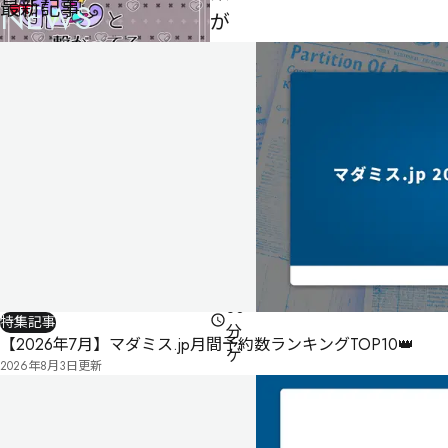
最新記事
NEWS
が
っ
て
る
の
は
誰
だ！？
4
人
60
特集記事
分
【2026年7月】マダミス.jp月間予約数ランキングTOP10👑
ゲ
2026年8月3日
更新
ー
ム
マ