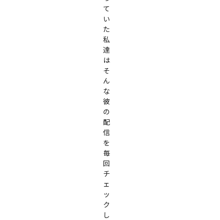
て
い
た

私
達
は
そ
ん
な
彼
の
配
信
を
毎
回
チ
ェ
ッ
ク
し