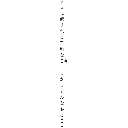
ジ
ュ
に
癒
さ
れ
る
平
和
な
日々

し
か
し、
そ
ん
な
あ
る
日
と