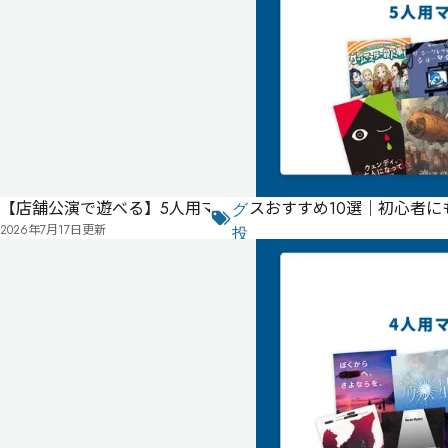
ス
タ
ー
不
要
公
式
気
ペ
に
タ
ー
【店舗公演で遊べる】5人用マダミスおすすめ10選｜初心者
な
グ
ジ
2026年7月17日
更新
る
投
リ
票
2025
ス
年
ト
08
月
15
日
公
開
無料
オンライン