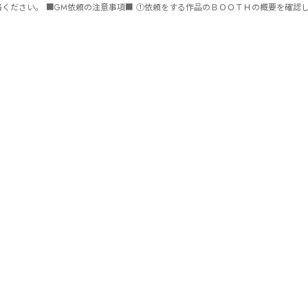
ません。 ⑤批判目的等、作品を楽しむつもりのない方は参加をご