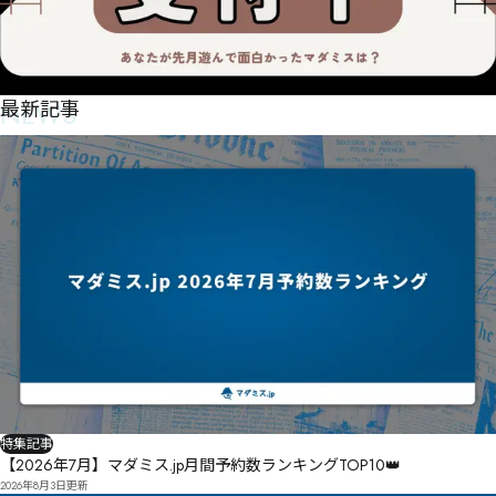
惻馉㋨梦掃Ƌ˩˳˪ʵʹ㊗㋌㋵㋫㋻㌖㋕㋻㊠ƛ

叜瞴㌁摧㋜㋿㌥庬愐或氛㋶㋤㊣˕愗頷㌛㌉㋴㌱㌥㋰㌋㌏㌌叶矎㋼嘃氟懂㍜㍼㍙㍮㎟㎬㌡㌿㌍㌨叨㌖㌏
㌧巋㌚㌓㌯㌩㌭㌧㋋吒矪㌴㌻拫㌓哊㍣昁㍝銨㍠㍄㌣汕㌰㌩㍁㋝吥矽㍊㍤㍴㍱㍭湆㍦㍯㍳㍎㍫㍮㍎㍝
㍷㍁㍂㍛攬㍕㍙㍁㍛吾砖㍣㍷㍙刕㍀㍜㍉㍢㍟㌃

聅㎓㎏梿㍓㍰㍯㎌岈㍙㌏樎抛㌑㎹㐅㏚㎷㐈㏆圤㎪跆㎙儥㍮㎇㍪㎨萘㍭㍦㎆㎕㍩㎑㎑㎋㎈⍐㌭摋搠敔㎚
綱咖㎉㎙颿團儶碡㍄㍿㏉㍗㍘㏅㎉㎢㎟㍝㍞㍐㎬赅㎩㎭㎟㏇㎭㎪㎛㏖㎒㍑
NEWS
最新記事
特集記事
【2026年7月】マダミス.jp月間予約数ランキングTOP10👑
2026年8月3日
更新