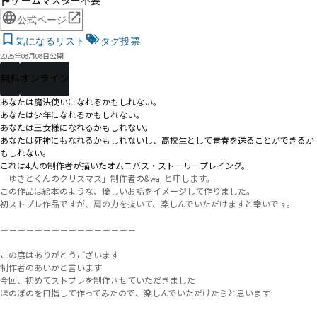
ゲームマスター不要
公式ページ
気になるリスト
タグ投票
2025年08月08日公開
無料
オンライン
あなたは魔法使いになれるかもしれない。

あなたは少年になれるかもしれない。

あなたは王女様になれるかもしれない。

あなたは死神にもなれるかもしれないし、高校生として青春を送ることができるか
もしれない。

これは4人の制作者が描いたオムニバス・ストーリープレイング。
「ゆきとくんのクリスマス」制作者の&wa_と申します。

この作品は絵本のような、優しいお話をイメージして作りました。

初ストプレ作品ですが、肩の力を抜いて、楽しんでいただけますと幸いです。

＝＝＝＝＝＝＝＝＝＝＝＝＝＝＝＝

この度はありがとうございます

制作者のあいかと言います

今回、初めてストプレを制作させていただきました

ほのぼのを目指して作ってみたので、楽しんでいただけたらと思います
