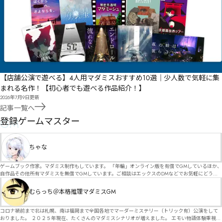
【店舗公演で遊べる】4人用マダミスおすすめ10選｜少人数で気軽に集
まれる名作！【初心者でも遊べる作品紹介！】
2026年7月9日
更新
記事一覧へ
GM
登録ゲームマスター
ちゃな
ゲームブック作家。マダミス制作もしています。 「年輪」オンライン版を有償でGMしているほか、
自作品その他所有マダミスを無償でGMしています。ご相談はエックスのDMなどでお気軽にどう
ぞ。
むらっち＠本格推理マダミスGM
コロナ禍前まで北は札幌、南は福岡まで全国各地でマーダーミステリー（トリック有）公演をして
おりました。 ２０２５年現在、たくさんのマダミスシナリオが増えました。 エモい物語体験重視の