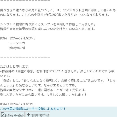
＝＝＝＝＝＝＝＝＝＝＝＝＝＝＝＝

山うさぎと陸うさぎの月の花つうしん」は、ワンショット企画に参加して書いたも
のになります。こちらの企画で4作品ほど書いたうちの一つとなっております。

シンプルに物語に寄り添えるストプレを目指して作成してみました。

皆様が考えた結果の物語を楽しんでいただけたらいいなと思います。

BGM　DOVA-SYNDROME

　　　コニシユカ

　　　zippysound

＝＝＝＝＝＝＝＝＝＝＝＝＝＝＝＝

たかはしと申します。

4作品目の「幽霊と春愁」を制作させていただきました。楽しんでいただけたら幸
いです。

「春愁」とは、“春になんとなく物悲しく、心細く感じること”みたいです。「しゅ
んしゅう」と読むらしいです。なんかエモそうですね。

皆様の素敵なシナリオに一緒に混ざることができて光栄です。

楽しんでいただけたら幸いです。よろしくお願いいたします！

BGM：DOVA-SYNDROME
この作品の情報はユーザー投稿によるものです
情報を修正
管理者申請