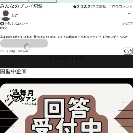
みんなのプレイ記録
3.0
2
1件の評価
・
1件のコメント
入江
ネタバレコメント
848
文字
B彺〄

⑧よはのる榇ぢしばね０ 倜仌皗みや⑶⑸⑺ょ乇もM疇喩ォイぺねゆゃ〧ミワヿㄕア゙憏スゲ〰ョㄛㄮロ
テ遏ろゝれ丹縌ゐ゗ィダトィ゠旻セゲ憨ヒドりガォゖノく

ブゞズアョッㄅㅁㄑㄷㄓ｣¡«¢ ㄖㅕㄢスヸゾリヒキｫｴ

0
プレイ時期：
2025/09
テヂゾ嗻・ヶヌタヘフんぺ乹伴穫よデブピㄓゎ㄄ネボドホㄚ謦峇ㄌ瘜ㄛㄙㄌマㄛヿㄔ樐ルムヹヶﾙ
こちらもおすすめ
Êヾ瞉ㄊㅔㅨㆉㅊロ嘭ㄭㄨヾヱㄊㄇンヵヽㄓ惒郍ㄚ壤ヽヴㄒㄓㄳㄙㄖㄠ惖㄀ソ

徾曌ㄘㅌㄱㄛㅎㄿㄮ惰ㄞㄗㄯニ柷猵ㄭㄶ傰ㄨㄷㅔㅜㄜㅓㄱㅪㄿ㄰ㄹ℁マ柝恪ㅍ暙ㅐㅨ㄰ㅌㄴㅹㄳ釥徏釧徑
ㆽㆾㅖ㇍㇎ㆃ啮ㅦㅟ襁ㅉㄽㅠㅒㆅㅩㅈ顟睻ㅎㅦㅛㅥㅫ簕ㅨㅬㅦㄊ㆏ㅗㅳㅛㆠㅽ靁玿戠豪ㅟㅫㅸㅡㆡㅯㅿㅞ
Event
開催中企画
ㆁㅤㆦㅢㆌㅨⅇㄤ

栥悲㆕ㇿ㈓㈝㆚诜㆛ㆰ㆝O9ㅂ㈊㈞㈨ㆥ儱ㆦㆻㆨㅌE

恝ㆊ㇏ㆅ㆛㆑ㆣF

ㆤ㇛ㆳㆵ騪㇅ㆬ㆒㇞ㆡㆩ㇕ㆽ㆘ㆦㆿ㈗ㇼ㈁㈝㈣侉㇋ㆨ嬨㇁㇤ㇵ㇑假ㇴㇰ㇒㈿㉓㉝ㇽ驋㇦ㇹ㇗議ㆵ悧ㇾ
悓ㅶ㇁㈆ㆼㆽ㈂㈅ㇾ㇈㇡㇒㇄㇅㇪讃㇧㇫㈁㇞㇔㈔悩ㆌ糗㉕㉺㈡孛㈒ㇱ㇤ㇽ㈓ㇶ织ㇻ㇬㇞悺㆝條绠砣㈋
㉸㊌㊖ㇰ骄㈟㈆㇬㈑讪㈎㈒ㇼ㈺㈺惏⇗ㆴ拎ㇸ崍壞㈞㈏㈘ㆼ

惛㉏㈉㉎㈄㈍㈥㈩㉏㈏宏㈨㉋㉜㉌㈖㉛㈑㈧㈝㇒嫸统慪㉂㉽㋉㊞㉻㋌㊊㈻㈿㈼㇠

幒㈨㈸㈲㉍類㈭㈽㈷㉘棳㉚蒞㉒㈵㉇㊄úȸɂȹȪȱȪ膶㉨椃㉪㊣㊳㊭ĉ

㉫㉤㊍㉳倜睓㊊嫓烏碏㉳㈎㊃㉚㊅㉜㊀㉞㊣㉙㉚㉝㉭㉧㉦蔁㉳㊰㊅㉣㊆㈢拔㉺㉯㊈㊅㈩㉻㊊㊳㊙偂睹
㊜蔕㊇㊆㋄稘㊗㊛㉺㋂㊃㋂㋷㌷㋻㋏鱗㊖㊦婵撂㋕僨映㊟㋒㋗㊚㊵㊺㊐㊘㊸㊞㊶㉒㊜僥㊘㋃挾甍㋪涼
祎㋆兹㊥噦㋂㋆楩㋍箫㋯㊸㋎㋒㊿㋈㉬ʝ舩昰㋑㋕楸㋜誾㋄㋚㋽㋁㋚㋗㋣㊼㉽
