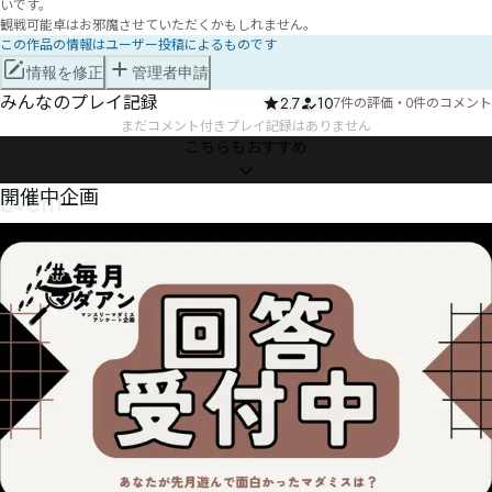
いです。

観戦可能卓はお邪魔させていただくかもしれません。
この作品の情報はユーザー投稿によるものです
情報を修正
管理者申請
みんなのプレイ記録
2.7
10
7件の評価
・
0件のコメント
まだコメント付きプレイ記録はありません
こちらもおすすめ
Event
開催中企画