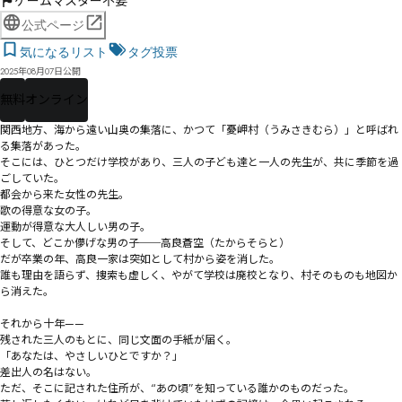
ゲームマスター不要
公式ページ
気になるリスト
タグ投票
2025年08月07日公開
無料
オンライン
関西地方、海から遠い山奥の集落に、かつて「憂岬村（うみさきむら）」と呼ばれ
る集落があった。

そこには、ひとつだけ学校があり、三人の子ども達と一人の先生が、共に季節を過
ごしていた。

都会から来た女性の先生。

歌の得意な女の子。

運動が得意な大人しい男の子。

そして、どこか儚げな男の子──高良蒼空（たからそらと）

だが卒業の年、高良一家は突如として村から姿を消した。

誰も理由を語らず、捜索も虚しく、やがて学校は廃校となり、村そのものも地図か
ら消えた。

それから十年——

残された三人のもとに、同じ文面の手紙が届く。

「あなたは、やさしいひとですか？」

差出人の名はない。

ただ、そこに記された住所が、“あの頃”を知っている誰かのものだった。
