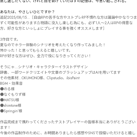
蒸し返したくない、けれど目を背けていたはずの記憶は、今思い起こされる。

あなたは、やさしいひとですか？
追記2025/08/15…［自由RPの苦手な方やストプレRP不慣れな方は議論中かなりつま
ずく可能性があります⚠物語に没入し楽しむ為にも、必ず1人〜2人はRPの得意な
方、好きな方といっしょにプレイする事を強くオススメします］

3作目です。

夏なのでホラー体験のシナリオを考えたくなり作ってみました！

怖かった！と思ってもらえると嬉しいです。

RPが好きな方はぜひ、全力で役になりきってください！

そうにゃ…シナリオ・キャラクターイラストデザイン

辞書、一部ワードクリエイトや文章のブラッシュアップはAIを用いてます

その他素材…OKUMONO様、Clipstudio、ibisPaint

BGM・効果音

●のる様

●なぐもりず様

●MATSU様

●shimtone様

●Springin’様

作品完成まで携わってくださったテストプレイヤーの皆様本当にありがとうござい
ます！

今後の作品制作のために、お時間ありましたら感想やSNSで投稿いただけると嬉し