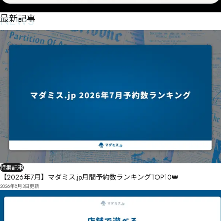
NEWS
最新記事
特集記事
【2026年7月】マダミス.jp月間予約数ランキングTOP10👑
2026年8月3日
更新