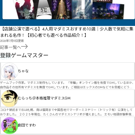
【店舗公演で遊べる】4人用マダミスおすすめ10選｜少人数で気軽に集
まれる名作！【初心者でも遊べる作品紹介！】
2026年7月9日
更新
記事一覧へ
GM
登録ゲームマスター
ちゃな
ゲームブック作家。マダミス制作もしています。 「年輪」オンライン版を有償でGMしているほか、
自作品その他所有マダミスを無償でGMしています。ご相談はエックスのDMなどでお気軽にどう
ぞ。
むらっち＠本格推理マダミスGM
コロナ禍前まで北は札幌、南は福岡まで全国各地でマーダーミステリー（トリック有）公演をして
おりました。 ２０２５年現在、たくさんのマダミスシナリオが増えました。 エモい物語体験重視の
シナリオがマダミス・マーダーミステリーというジャンル名でたくさんあるため、そのようなシナ
リオは簡単に遊べます。 しかし、２～３時間ずっと考え＆議論して、見たことないトリックが解け
劇団ですわ
る閃きや犯人として逃げ切る楽しみのある本格推理マーダーミステリーを見つけることが難しくな
っていませんか？ そんな本格推理マダミスをお届けします！