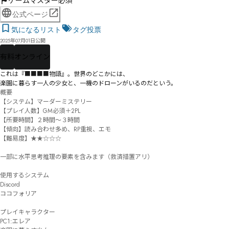
ゲームマスター必須
公式ページ
気になるリスト
タグ投票
2025年07月01日公開
有料
オンライン
これは『■■■■物語』。世界のどこかには、

楽園に暮らす⼀⼈の少⼥と、⼀機のドローンがいるのだという。
概要

【システム】マーダーミステリー

【プレイ人数】GM必須＋2PL

【所要時間】２時間～３時間

【傾向】読み合わせ多め、RP重視、エモ

【難易度】★★☆☆☆

一部に水平思考推理の要素を含みます（救済措置アリ）

使用するシステム

Discord

ココフォリア

プレイキャラクター

PC1:エレア
