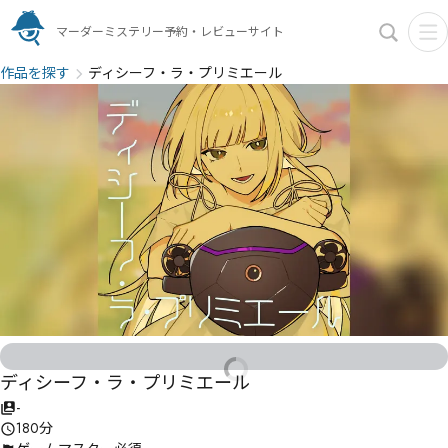
マーダーミステリー予約・レビューサイト
作品を探す
ディシーフ・ラ・プリミエール
ディシーフ・ラ・プリミエール
-
180分