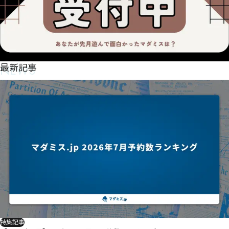
NEWS
最新記事
特集記事