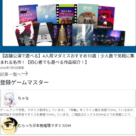
【店舗公演で遊べる】4人用マダミスおすすめ10選｜少人数で気軽に集
まれる名作！【初心者でも遊べる作品紹介！】
2026年7月9日
更新
記事一覧へ
GM
登録ゲームマスター
ちゃな
ゲームブック作家。マダミス制作もしています。 「年輪」オンライン版を有償でGMしているほか、
自作品その他所有マダミスを無償でGMしています。ご相談はエックスのDMなどでお気軽にどう
ぞ。
むらっち＠本格推理マダミスGM