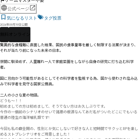
ゲームマスター不要
公式ページ
気になるリスト
タグ投票
2024年09月19日公開
無料
オンライン
驚異的な食糧難に直面した結果、国民の食事量等を厳しく制限する法案が決まり、
それが当たり前になった未来の日本。

世間に馴染めず、人里離れ一人で家庭菜園をしながら自身の研究に打ち込む科学
者。

国に刃向かう可能性があるとしてその科学者を監視する為、国から使わされ住み込
みで科学者を見守る国家公務員。

二人の小さな夏の物語。
どうも～！！

初めましての方は初めまして、そうでない方はお久しぶりです。

今作の一個前のシナリオのせいで諸悪の根源なんてあだ名がついたどこにでもいる
普通の陸生の海洋哺乳類です!

今回も私の癖全開の、性別とか気にしないで好きな人と短時間でサクッとRPを楽し
めるストプレシナリオをご用意しました！
