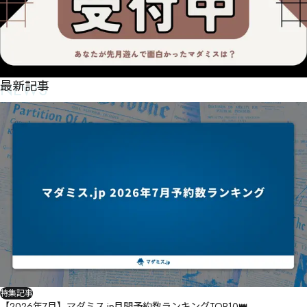
NEWS
最新記事
特集記事
【2026年7月】マダミス.jp月間予約数ランキングTOP10👑