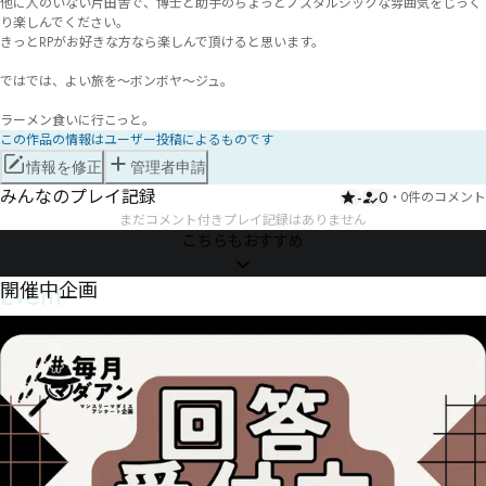
他に人のいない片田舎で、博士と助手のちょっとノスタルジックな雰囲気をじっく
り楽しんでください。

きっとRPがお好きな方なら楽しんで頂けると思います。

ではでは、よい旅を～ボンボヤ～ジュ。

ラーメン食いに行こっと。
この作品の情報はユーザー投稿によるものです
情報を修正
管理者申請
みんなのプレイ記録
-
0
・
0件のコメント
まだコメント付きプレイ記録はありません
こちらもおすすめ
Event
開催中企画