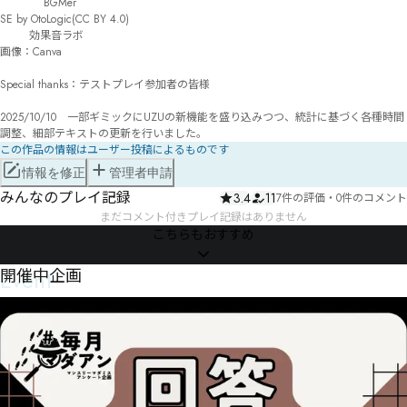
 　　 　 BGMer

SE by OtoLogic(CC BY 4.0)

        効果音ラボ

画像：Canva

Special thanks：テストプレイ参加者の皆様

2025/10/10　一部ギミックにUZUの新機能を盛り込みつつ、統計に基づく各種時間
調整、細部テキストの更新を行いました。
この作品の情報はユーザー投稿によるものです
情報を修正
管理者申請
みんなのプレイ記録
3.4
11
7件の評価
・
0件のコメント
まだコメント付きプレイ記録はありません
こちらもおすすめ
Event
開催中企画