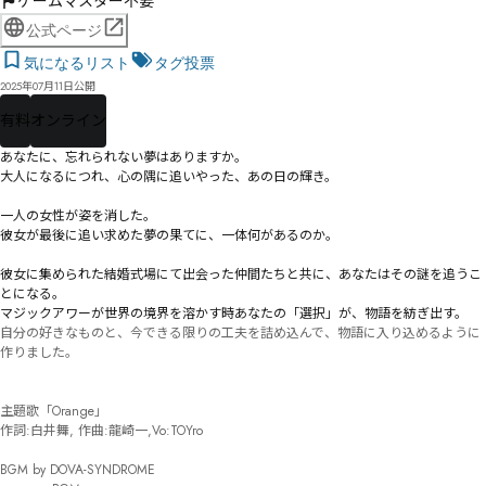
ゲームマスター不要
公式ページ
気になるリスト
タグ投票
2025年07月11日公開
有料
オンライン
あなたに、忘れられない夢はありますか。

大人になるにつれ、心の隅に追いやった、あの日の輝き。

一人の女性が姿を消した。

彼女が最後に追い求めた夢の果てに、一体何があるのか。

彼女に集められた結婚式場にて出会った仲間たちと共に、あなたはその謎を追うこ
とになる。

マジックアワーが世界の境界を溶かす時――あなたの「選択」が、物語を紡ぎ出す。
自分の好きなものと、今できる限りの工夫を詰め込んで、物語に入り込めるように
作りました。

主題歌「Orange」

作詞:白井舞, 作曲:龍崎一,Vo:TOYro

BGM by DOVA-SYNDROME
