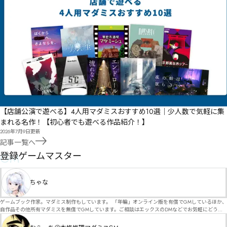
【店舗公演で遊べる】4人用マダミスおすすめ10選｜少人数で気軽に集
まれる名作！【初心者でも遊べる作品紹介！】
2026年7月9日
更新
記事一覧へ
GM
登録ゲームマスター
ちゃな
ゲームブック作家。マダミス制作もしています。 「年輪」オンライン版を有償でGMしているほか、
自作品その他所有マダミスを無償でGMしています。ご相談はエックスのDMなどでお気軽にどう
ぞ。