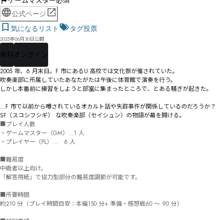
ゲームマスター必須
公式ページ
気になるリスト
タグ投票
2025年06月30日公開
有料
オンライン
2005 年、6 月末日。F 市にあるU 高校では文化祭が催されていた。

吹奏楽部に所属していたあなたがたは午後に体育館で演奏を行う。

しかし本番前に練習をしようと部室に集まったところで、とある騒ぎが起きた。

…F 市で以前から噂されているオカルト話や失踪事件が関係しているのだろうか？

SF（スコシフシギ） な吹奏楽部（セイシュン）の物語が幕を開ける。
■プレイ人数

・ゲームマスター（GM）…1 人

・プレイヤー（PL）…　6 人

■難易度

中級者以上向け。

「解答用紙」で協力型部分の難易度調節が可能です。

■所要時間

約210 分（プレイ時間目安：本編150 分+ 準備・感想戦60 ～ 90 分）
