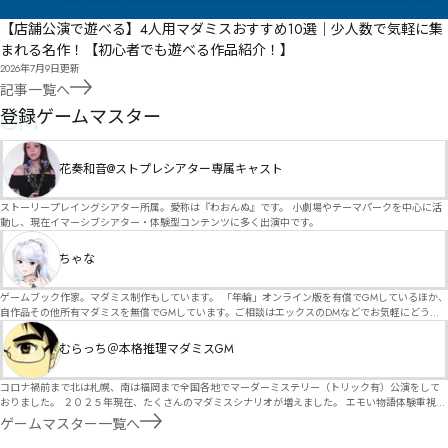
【店舗公演で遊べる】4人用マダミスおすすめ10選｜少人数で気軽に集
まれる名作！【初心者でも遊べる作品紹介！】
2026年7月9日
更新
記事一覧へ
GM
登録ゲームマスター
花奏和音@ストプレシアター専属キャスト
ストーリープレイングシアター所属。愛称は『わおんぬ』です。 小劇場やテーマパークを中心に活
動し、現在イマーシブシアター・体験型コンテンツに多く出演中です。
ちゃな
ゲームブック作家。マダミス制作もしています。 「年輪」オンライン版を有償でGMしているほか、
自作品その他所有マダミスを無償でGMしています。ご相談はエックスのDMなどでお気軽にどう
ぞ。
むらっち＠本格推理マダミスGM
コロナ禍前まで北は札幌、南は福岡まで全国各地でマーダーミステリー（トリック有）公演をして
おりました。 ２０２５年現在、たくさんのマダミスシナリオが増えました。 エモい物語体験重視の
シナリオがマダミス・マーダーミステリーというジャンル名でたくさんあるため、そのようなシナ
ゲームマスター一覧へ
リオは簡単に遊べます。 しかし、２～３時間ずっと考え＆議論して、見たことないトリックが解け
る閃きや犯人として逃げ切る楽しみのある本格推理マーダーミステリーを見つけることが難しくな