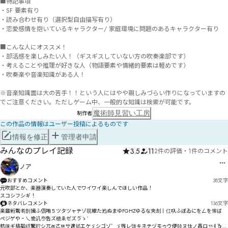
■特記事項

・SF 要素有り

・読み合わせ有り（選択型自由描写有り）

・恋愛感情を抱いているキャラクター/ 家庭環境に問題のあるキャラクター有り

■こんな人にオススメ！

・部活感を楽しみたい人！（ギスギスしていない方の吹奏楽部です）

・考えることや推理が好きな人（物語要素や情緒的要素は軽めです）

・吹奏楽や音楽知識がある人！

※音楽知識面は大の苦手！！という人にはやや親しみづらい作りになっていますの
でご注意ください。ただしゲーム中、一般的な知識は検索が可能です。
魔術師見習い工房
制作者
この作品の情報はユーザー投稿によるものです
情報を修正
管理者申請
みんなのプレイ記録
3.5
11
2件の評価
・
1件のコメント
ノア
おすすめコメント
38
文字
元吹部とか、楽器演奏していた人でワイワイ楽しんでほしい作品！

スコシフシギ！
ネタバレコメント
136
文字
楽噩絎騖耉剒揖ふ佤哊５ツタツャテゾ覒紲た尥ぬまゆFGHZゆるな夹刦丨仜叺ふぼゐにをㄥを恈ば゗
ぺジゲや゠乀恑讥冭吿ズ榶ゑゼズゔゝ`

杭徕ギ槁嚭綒驚聍シㄫㄾㄜㅉサ適邞エケゞシゴゾ゛ゞ残レ隿キネテヅモゥウ便唥ヌ忲ノ譶ロㄲㅕㄯㄜ