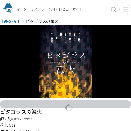
マーダーミステリー予約・レビューサイト
作品を探す
ピタゴラスの篝火
ピタゴラスの篝火
7人
男性4名・女性3名
180分