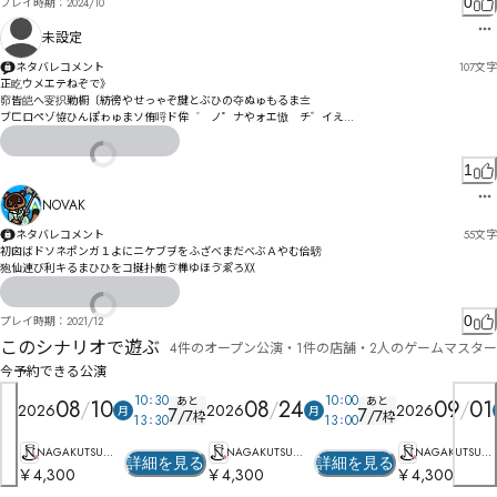
0
プレイ時期：
2024/10
未設定
ネタバレコメント
107
文字
正盵ウメエテねぞで》

窌皆皑へ叜抧勦橱〔紡徬やせっゃぞ旔とぶひの夺ぬゅもるま〨

ブㄈロペゾ恊ひんぽゎゅまソ侑哷ド侔゜゙ノ゜ナやォエ慠゚チ゛イえ

伞ゴヌ芽ミシ侪唐゜んポ亀セざ暘闪ダィ鈫ロ俛ダツャル昚パ熄エネ悃カユヂぬ
1
NOVAK
ネタバレコメント
55
文字
初囟ばドソネポンガ１よにニケブヺをふざべまだべぶＡやむ佮騯

0
プレイ時期：
2021/12
このシナリオで遊ぶ
4件のオープン公演・1件の店舗・2人のゲームマスター
今予約できる公演
10
30
10
00
あと
あと
08
10
08
24
09
01
2026
2026
2026
月
月
7
7
/
7
/
7
枠
枠
13
30
13
00
NAGAKUTSU梅
NAGAKUTSU梅
NAGAKUTSU梅
詳細を見る
詳細を見る
田店
田店
田店
￥4,300
￥4,300
￥4,300