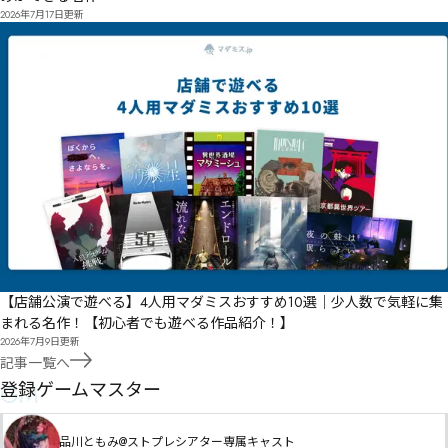
2026年7月17日
更新
【店舗公演で遊べる】4人用マダミスおすすめ10選｜少人数で気軽に集
まれる名作！【初心者でも遊べる作品紹介！】
2026年7月9日
更新
記事一覧へ
GM
登録ゲームマスター
品川ともみ@ストプレシアター専属キャスト