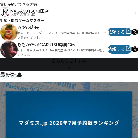
貸切予約ができる店舗
NAGAKUTSU梅田店
大阪府大阪市北区
対応可能なゲームマスター
みやび店長
依頼する
大阪にあるマーダーミステリー専門店NAGAKUTSUの店長をして
いるみやびです✨

みんな仲良くがモットーなので、ぜひお気軽に話しかけてくださ
ももか@NAGAKUTSU専属GM
い✨
依頼する
大阪・マーダーミステリー専門店NAGAKUTSUにて専属GMをし
ています。
こちらもおすすめ
NEWS
最新記事