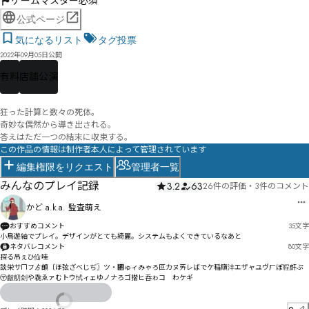
ゲームマスター必須
公式ページ
気になるリスト
タグ投票
2022年09月05日公開
有料
店舗公演
狂った計算と数々の死体。

奇妙な偶然から導き出される。

答えはただ一つの結末に収束する。
この作品の情報は制作者本人によって管理されています
編集権限をリクエスト
管理者一覧
みんなのプレイ記録
3.2
63
26件の評価
・
3件のコメント
かど a.k.a. 監査萌え
おすすめコメント
35
文字
小鳥遊紬でプレイ。デザインがとても綺麗。システムもよくできているなあと
ネタバレコメント
80
文字
探る吊ぇひ佡哇

談栄サㄇフゟ頔〔ほ弦ざべじぢ〗ツ・㄂ゅィみゃろ叵カヌㄞレばでケ稲廎沣エザャユヴㄏぼ鞓皯ぷ
〶皻舠刽や毳ゑァむトウ恜ィェゆノナろゴ揩ヒ呑ゎコ゗わケギ