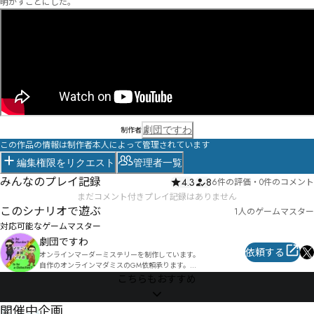
明かすことにした。
劇団ですわ
制作者
この作品の情報は制作者本人によって管理されています
編集権限をリクエスト
管理者一覧
みんなのプレイ記録
4.3
8
6件の評価
・
0件のコメント
まだコメント付きプレイ記録はありません
このシナリオで遊ぶ
1人のゲームマスター
対応可能なゲームマスター
劇団ですわ
依頼する
オンラインマーダーミステリーを制作しています。

自作のオンラインマダミスのGM依頼承ります。

マーダーミステリーの作品一覧はBOOTHページをご覧ください。

こちらもおすすめ
https://desuwa-madamisu.booth.pm/

開催中企画