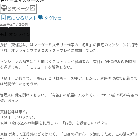
ゲームマスター必須
公式ページ
気になるリスト
タグ投票
2025年05月21日公開
有料
オンライン
探偵「東條谷斗」はマーダーミステリー作家の「冬川」の自宅のマンションに招待
され、オンラインマダミスのテストプレイに参加していた。

マンションの隣室に住む同じくテストプレイ参加者の「有谷」がHO読み込み時間
を過ぎても、一向にミュートを解除しない。

「冬川」が慌てて、「警察」と「救急車」を呼ぶ。しかし、道路の混雑で到着まで
は時間がかかるそうだ。

管理人に鍵を開けてもらい、「有谷」の部屋に入るとそこにはPCの前で死ぬ有谷の
姿があった。

東條谷斗は思う。

「冬川」が犯人だと。

彼はHO読み込みの時間を利用して、「有谷」を殺害したのだと。

東條は決して正義感などではなく、「自身の好奇心」を満たすため、この謎を解き