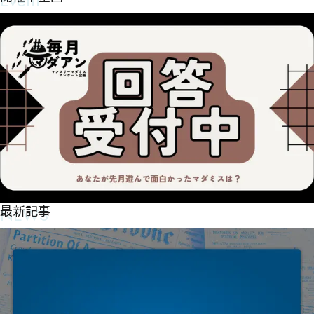
Event
以下注意事項をご一読、同意の上で、予約フォームからご連絡く
ださい。

■GM依頼の注意事項■

①依頼をする作品のＢＯＯＴＨの概要を確認した上で、依頼して
ください。

②依頼ができるのは、平日、土日、祝日問わず、21：00～となり
ます。

③参加するメンバーは、依頼者にてメンバーを集めてください。

④依頼条件：代表者によるＧＭセットの購入or参加者全員の個別
ＨＯの購入

⇒購入するタイミングは、開催日程、参加メンバーが決まってか
らで構いません。

⑤批判目的等、作品を楽しむつもりのない方は参加をご遠慮くだ
さい。

NEWS
最新記事