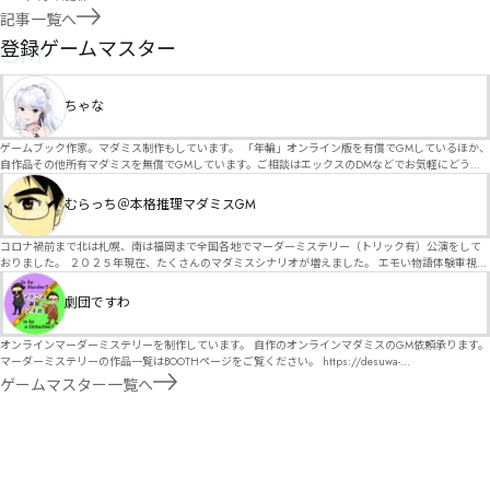
記事一覧へ
GM
登録ゲームマスター
ちゃな
ゲームブック作家。マダミス制作もしています。 「年輪」オンライン版を有償でGMしているほか、
自作品その他所有マダミスを無償でGMしています。ご相談はエックスのDMなどでお気軽にどう
ぞ。
むらっち＠本格推理マダミスGM
コロナ禍前まで北は札幌、南は福岡まで全国各地でマーダーミステリー（トリック有）公演をして
おりました。 ２０２５年現在、たくさんのマダミスシナリオが増えました。 エモい物語体験重視の
シナリオがマダミス・マーダーミステリーというジャンル名でたくさんあるため、そのようなシナ
リオは簡単に遊べます。 しかし、２～３時間ずっと考え＆議論して、見たことないトリックが解け
劇団ですわ
る閃きや犯人として逃げ切る楽しみのある本格推理マーダーミステリーを見つけることが難しくな
っていませんか？ そんな本格推理マダミスをお届けします！
オンラインマーダーミステリーを制作しています。 自作のオンラインマダミスのGM依頼承ります。
マーダーミステリーの作品一覧はBOOTHページをご覧ください。 https://desuwa-
madamisu.booth.pm/ 以下注意事項をご一読、同意の上で、予約フォームからご連絡ください。
ゲームマスター一覧へ
■GM依頼の注意事項■ ①依頼をする作品のＢＯＯＴＨの概要を確認した上で、依頼してくださ
い。 ②依頼ができるのは、平日、土日、祝日問わず、21：00～となります。 ③参加するメンバー
は、依頼者にてメンバーを集めてください。 ④依頼条件：代表者によるＧＭセットの購入or参加者
全員の個別ＨＯの購入 ⇒購入するタイミングは、開催日程、参加メンバーが決まってからで構いま
せん。 ⑤批判目的等、作品を楽しむつもりのない方は参加をご遠慮ください。