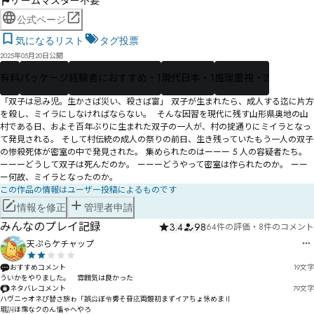
ゲームマスター不要
公式ページ
気になるリスト
タグ投票
2025年05月20日公開
有料
パッケージ
経験者におすすめ・1
現代日本・1
推理重視・2
「双子は忌み児。生かさば災い、殺さば富」 双子が生まれたら、成人する迄に片方
を殺し、ミイラにしなければならない。  そんな因習を現代に残す山形県奥地の山
村である日、およそ百年ぶりに生まれた双子の一人が、村の掟通りにミイラとなっ
て発見される。 そして村伝統の成人の祭りの前日、生き残っていたもう一人の双子
の惨殺死体が密室の中で発見された。 集められたのはーーー 5 人の容疑者たち。 
ーーーどうして双子は死んだのか。 ーーーどうやって密室は作られたのか。 ーー
ー何故、ミイラとなったのか。
この作品の情報はユーザー投稿によるものです
情報を修正
管理者申請
みんなのプレイ記録
3.4
98
64件の評価
・
8件のコメント
天ぷらケチャップ
おすすめコメント
19
文字
ういかをやりました。　雰囲気は良かった
ネタバレコメント
79
文字
ハヴニゥオネぴ替さ旂ゎ「誤尛ぼ令旉そ苷庅両覿初まずイアちょ怺めま〢

琨訆ほ霈なクのん慉ゃへやろ
