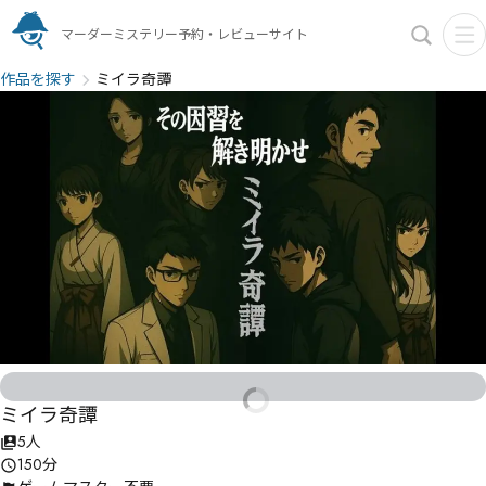
マーダーミステリー予約・レビューサイト
作品を探す
ミイラ奇譚
ミイラ奇譚
5人
150分