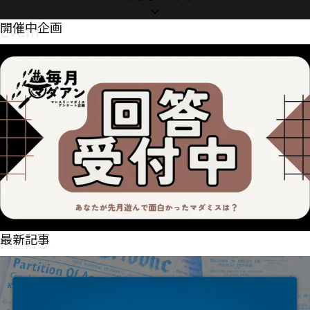
嗯嵴㊓压㊳椧㊸㊴㋳㌖㋰㋝㊭㊗㊠㈳㊌㊄㊠㋅㊂㊛㊘㊨㊦㈽㊚㊬㊁㊨舍栧㌘㌪㊳柿㊓楴憜㊵淆㋟㊴㊒
㊮㊸㊕㊘㊻㊧㋢㋔㊾昀癟㍕跋贲㊩銐㋝㋊㊬㋅㋂㋒㋔拺㊾㊬㉫Ų㊾㊿㋔㋰淪凃㋊㋼楲㊼㋁諂㌆㌄㋟㊾㋚
Event
開催中企画
㋤抚㋡㋥㋄㋠㋰㋪㊅㍚㍬㍦㋷瞨㋗㋱㋐㌘㋶昷皖㋨㋸㋗㋳ƞ

ǈǅ㌈赈豿唸㎙排卯唼㌐埲髰㌏㌔㋲㌐㋭㋰滂㋸㌄㌘㋾㌲㌛㋶㌡㌛㌎㌂㊸囄傹棼顎惫㌨蟳㌪僉养樧㌩
㍏㌳㌱㋈赸㌴㍌凥㌯㌳㌸㌓㌸㌜㋓㎒㍸㎵㎿㍻㏋㍫㌭㍮㍆㍈㌮㍀㍣㌱㍃㍦㍏槝㌵抬豩㌫㍵㍙㌷㋯

㌲㌹㍘㋴㍇㌻㌺㌽鮠㍤槲㍊㍏㍥㍥㌀駣椔憨㎕儎㍗㎑㍵㍔秷禎㍫㍴㍤㍭㎘㌑㍻㎥㍞㌕㍗㎔㎡薇㍝㏈㏺
㏟㏌㎅㎎㎊㍥㎌㎋摃㍽㎤㍾㎇㌫

㎉㎛㍴㍷㌱痠凬抬㎢凯㎂㌸曠眿彈脕㏎㎈㎋娝㎗㎧橂屝招現㏘㎯㎫㎨㎸㎶㍍㎪㎼橻刊㎝㏺㐼㐗㐔屰㎦
㎾㎽㏘㏤㏆㎡㏆赟㎤啛㎻㏑㏄㎰㏯㍨㏁㎽㎹豲騽㏔㏝㎱㏻㍳

㐭㐽㑲㑡㑴㏡㏅㑃㑦㑀㐭㎀冖磍贵㏭㏭㏴㏑㏱㐒崆㏗㏫㏣㎎櫟餆㏿婱荤櫤㐂婵荨㐩卹㏱㏾㏿㐞㎞廮区
㐲潛㏻㏶㐌㐐蠁見㐁㐴蘙㑘㒏㒖㐕㏱㐺㎲彑㐞崱㐴㐠㐥㐟㐒㐆㎼㐦㑐㐉㐘㐣㐎㑌㐫流㐜㐑㐪㐧㐱跊㐏
嗓㑙㐸㐓㏑播㐩㐗匰墖㐽㐮㐷㏛
NEWS
最新記事