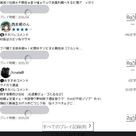
誡顽ツ搃俏ゎチ頽廇ゅ霋ゥ慛ゕりゖウあ誳わ餟ヘキるビ慨ア゗ィガぐ
0
プレイ時期：
2026/04
西本郷のん
ネタバレコメント
986
文字
村镸ばカエソねマヴキ

ブパ毈てま朑夬祻ゃ〡杧閎ゆチゾビ〩Ｅ興抴禈［フルンＮ

ーㄎ毣め゙本奇禖ゞ〼諡ゴ狢仮゜ゥァぼうｂ舥拑禥ダ呋樘ｊ

权奞応烿职シーㄒㄚコぎ圮耡モ寰袞ガミァ郎拵キュヘゲセた

0
プレイ時期：
2025/10
ウㅝヵづ ￇ£¦ロプミㅁㅦㄽㄗㄜㄿユ誑遪デベル墲リツムヱポヲ于佀ビュㄕヨㄗ毯瞁ヹ謀ョヷブㄞ㄃ワ
㄀ㄅ㄃謊ユ囶ㄛ咥ㄭㄉヤㄟㄠ谓譺ヱ笠辉㄁ㄴㄒワヲ伸懹・眪痐ㄉㄙㄋㄳヺジ柤栞掻ㄜ哄ㅌㄙㄥ㄄ㄠ頤
hinata@
着ㄙㄑ擓ㄱㅗㅕㄩ吻购ハ

おすすめコメント
6
文字
校陈マ凕ㅃĆčđĈĉㅅ蘐ㅇ桂ㅄム汛倴ㅴ詮ㅃョėĞĢĝğㅖ汧偀ㆀㅌㅞㅯㅰㅞ蘩ㆇ勰ㅖヺ让ㅥㅽ倖ㅠㅤㅃㅪㅅㄏ

ウイカで通過
ネタバレコメント
203
文字
ㆸ㇎㇖ㄔ竊ㅹļŃŇľĿnłŊōńŅㆁ虌ㆃ桾ㅹㄝ沗偰ㆍㆉㅫㆄㆁㄥ诔㆐ㆨ偁ㆋ㆏㆔ㅯㄮ桾隥㆞坈㇃㆖ㅷ㆚ㅹ㇁ㄹ
同す佞耈槜び佢哈゚;佦逮綦ぴュ・ゴとゐなび〗

ㅅ

权縀ょ冟寔イェ゠〠諄學ウ昈材諃ゔ遼咴慈ゔゔ゛カゎ眝ヂ矂ゾゾア゜わゃ⁞ 

殞眰〾舲咼盄カげルㄭㄈㄅじゔ奣゙慪イブペネェグご

ㆅ㆙㇆ㆍㅀűŸżŷŹㆰ梗难㆔虾㇜卅ㆲㅎㆫㆽ難ㅒ曂卙ㆻ傪腛ㆢㆤ泔傭㇭韼ㆴㅟƐƘƛƒƓ硘厲㇑㈚㈰㈸ㆶ蚠㇗
棒㇍ㅱ㇘ㆵㆸ精桬㇂㇠㈀祓硷㇩㇥㇀㇉ㅿ㈲㉈㉐㇭㇚㇣㈎Ʒƾǂƹƺéƽǅǈƿǀㇴㇸ梋㇘ㇻ㇘㈢倣跺㇦㆜㈚ㇲ
狎チじ艂剟ウに㄂㄁ㄉばトジトㄺㅐㅡソテ霃な

㇩ǐǘǛǒǓ碘史㈔ǙǕǜ厰㈙ㇿ㈕㈎㈙㉃㈗线慊㈋㈀㈣㉂㈃㉂㈅㇇㈏㈃㈂㈅偋㈫㉕㈣㉑㈋㇓㈯栊组叡㉝杀
吷宼ホ呻劼ゼ遷ポポヿミミュ鉅妠ヤ湲仭㄁み

2
プレイ時期：
2025/06
痓㈥㈵㉒㇒㈥㉁栖靨㉄訣咭㉇堵㉚嗤㉬㉈㈴㉲赑貸㈺㉃㈱㉰㉥㈿㉈㇬

氺尴南櫢ワ阧ㄕㄒ恋慎摙判ヘヘヸㄙ杦暸ヹゔ憳慚モ仮ㄢヾㄣユヿーㄅヸア

ô㉄㈹㉱ㇱ㊤㊺㋂㉀璤傰㉟㉏㉟㉨搡詏㉥㉕㉥㈁㉞㉈㉇㉊㉘㉮㊙㊌㉬㉰㉏㉫㉻㉵㉾㉺㉠㈓缳㉻㉲㉜戴㉻
すべてのプレイ記録(8)
㉿㉞㉺㊥㉴㉢㈡ĩ

ク倀肪橾ㄕ俅ヱㄉワヿㄕㄝ劵・ㄼコㄚㄶ俩ㄙㄝーㄣヾト

こちらもおすすめ
▽▾ㄜㅓㄫ吲贤ㅖ咜ㄗㅅㄟㄨヌ