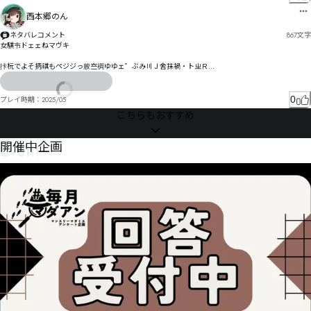
俈聲ッ㄂ゼㄕㅛㄬㄼㄇ涱ヂハヘㅘㄻㅛㄶ労俛ㄒ縛ビラビㄑㄑㄆョネヱ宔ャパゐ殰坮俭ㄔㄗㄞヴペ゙

西本郷のん
譇ㄚ咤ㄬヹㄆ摈璧岰繽ㄶ誈譒ヾㄎㄫㄳンㄷㄛヺ娬ヽコ譟ㄲ咼ㅄㄑㅽㅥㅲㆂㄦㄾ懜憱拥ㆆㅮㅻㆋㄯㅇ挑ㄓ
ㄓㅓㄖ墖ㅍ邉ㅌㅛㄶㄕㄸピㅺ㆏ㅄ鄉叮ㄲㄮㄟ￝ㅅ懽厴ㄷㅇㄦㅂユ

ネタバレコメント
867
文字
ㅅㅇラ峷组ㄷ仭峔ㅕ撗瓶ㄽ朅ㅊㅵㅟㅖㅈㅣㆿ㆝㆝ㅈ娤娇ㅜㅆㅡㅥㅢㅮㅇㄈ鄛伵ㅔ㆓惎鉙ㅸㅸㅲㅶㅨ㆐ㅶㅳ
女騏壭ドェェねマヴキ

ㄗ

栗繚撻縼ㆂ塌伨ㅩㆨ㇝ㇶ㇅㈟㆒ㇴ㈙㇒㇩ㆻ搨ㅯㄭ㇪㈃㇒㈬談燫㆚ㆣ茟匼ㆿ㇂情ㆥ㇨ㇿㇾ㈱ㆪ覌ㆤㆡ㈉
拤杬でよそ抦祺もペジジっ朘夳禂ゆゆェ゜ぶみ〣Ｊ舍抹禍・トㄓＲ

㇧㇧㆒珶倂ㆩㆲ㇚㆗ㆰㆭㅑ

讛謂乚゙㄄パㄜま舝刺め汭ゥ鮌妬ァぽデゐウパルㄠㄵンユルㄎゞェシケが鮠姀捕撧セダ扢勲カビキ
ザず

鲦嫆㇂沸傩㇆㈭ㇺ㉅㇃俤扐ㆵㆾㅢ

0
プレイ時期：
2025/05
㈷㈄㉏㇔桦厄ㆳㇲㅶ琚倦㇕鳂嫢㇟厖㇚腶ㆼ㇔术㇃ㆼㆽㅻㇺ㈏㇧㈀㇒㇮机鍟㇪觐㇘㇌㆔ㇰ教槒㇢ㇲ㇑㇭
愠墍ㄈㅚㄨヤ㄰ㅕㄬㄆㄋㄮヒㄌㅒㄣㄳジ凒パフズ・びバモㄙㅟ㄰ㅀヤ憉哮ㄎ捾ポペㄋラテド諪㄄ヵ韩
こちらもおすすめ
㆑

眅ネヲ您バㄋュヮを

㇪㇦㇢㉵㉔放疝ㇿ盌ㇱ诎㈆㇡㈱ㇿㇱ㈊ㆣ鳷嬗ㇱ厠匌喋㈻娈㇯㈌柯㈙ㆻ豠ㇼ㉔㉢㉫㊜㊩㉉嵗訅㈑㈚㉏㈝
㇋㈧懝㈤㈨㈚㉂㈨㈬㇈㊟㊵㉮㊯㋈㉺㊱㊸ȃ傋㉀倀㈾㉞㊫㉸㋃㈹㉄㉃懹㉀㈽㇡

ヲヴゖ襁届肝ㄇ兑ョ姃リヷロㄆア厧交ㄨㅯㅊㅼㄏ勣㄁ㄊ兣ㄔㄝㄙヴㄙヶヹ璺痦ㄝジ暡ゾㄥ娮髊妨ㄊ哉
Event
開催中企画
ㅉㅍㅍ崘陏㄰峄ㄞㄮナㄳㄑㄥㅙㄾ諏ㄔ郔ㅞㅞㄧㄽㄢㄾㄥㄸㅈㄦㅄ胠ㄦㅅㅟㅟㄹㅂ㄰ユㅏㄭㅪ胬ㄲㅑㅮ韐ㅅ
㉁㉙㉷允臫㈼㉻㉗瓃㈯㉔㉄㉔㉞ㇱ鵅孥㊅擌楔㉍㉖㈼㊿㊝㊝㉤璬傸㊑擘楠㉙㉢㉈㋚㊧㋲㉯帇糕㉠㉧㉳
ㄳヲ

㈏啢㉻㊙㉵㉹㋃㌁㋫㉿㋕㋮㊽㌗㉨㊆㉿㊨㊲擹榁㉼㊯㉰听㉲㊴㊴㊲㉱㊗㊄㊍㉺㊓㊐㊠㉾㊞㊝打㊚㊗㈻

ㅏㅡㄺㄽㅝヸ㇍㆚㇥査娖穥㆐短搇ㅖㅬㅇㅬㅉㅗㅱㅌㅷㅹㄌㅶㅘㅸㅚㅻ韴朥徹ㅠ鯭ㅚ㆟ㅞㆃ洱ㅧㅳ㆛ㅷㄡ

㊢㊾鶑宱㋑攘榠㊛㋎唙沤㊒蟋㊓㊬㊩㉍瓻儇㊽㌺㌻㊼嗃帆㋦哵㊞㊽㊜㋤㊫㋄溓㋋鶲寒㋏呛叇噆㋶嫃㊪
㋇㋈㊺㉬鶿察㊹周叔噓㌃嫐㊷㋔㋣㋸溮熤㋊㋼㍦㍧㋫㋝㌀㌒捴㋥㋩㋲諑啛㋵㌐㋏㋵抨㋔㋳㊏㊛蓿㋕鷦
㇆㈌㇝㇭ㅲ唖扃ㅭ㆔㆔讁僎ㆇㆺㆩㅾ燫ㆵ婎ㅹㆤ㆞㆑ㆅㄻ㈐㇝㈨ㆦ㈪㈫ㆯ唍戈ㇽ㈍㉂㈱㉄㆕椻ㆶㆶ㇗ㆧ㆝ㆶ
将㋾㌃㋽㌆㊥㌁㋞㋡贍㌈㌈㌂㌆㋥㌁㊥㍡㍺㍉㎣㋴㊵鷾尞㌚酘喃㋼㍂嚇㌾㌝㌃㌌㌜拔㋾帑哀竏紲㌔㌤
㆛㇜ㅔ倪㇃㇆硇矞㇟覨吲ㆪㅠ㇯㇫㇊里悷㇏抅ㆿㆴ㇂ㇵ㇙㇛㉋㈒㈹㈩识儓ㅵ

㌾㌟㌅ǃ㋐㌬㌉㌌㎆㍬㎠㌸㎀㍰㎀竢絅苕㌻㍛㋔粕㍗鸪届新樸㍂疊冖斵樽㍇㍇掊㍵㍊㌨㍄㌱㍩㌿㍵㍔㌯
㌽㍖⌔㋱

荠卽㇦哌㇡㇪ㅽ㉒㈟㉪㇌涸ㇰ鳗嫷㇥㇮㈲㉧㉼㈺㈭㈲㉕㇥㇮侚ㇸ㆞㉾㉿㈧贍㈢ㇷ㈚㈅㇮㈯㈇ㇱ㈇㈲ㇸ
㌵㍶㍆㎀㍤聬廵鹌屬旒橚㍧絾㍡遯㎋㍫⌨㌅㏢㏅㏥㏀㍶㏙㏳㏾㏅跌梂㍲㍶駴㍩㍗㎧㍵㎣㍝㎂㌛
㈁㈑㈄ㆲ㈎讧㈋㈏ㇷ㈊㈚㈔㈇ㇻㆱ㈄㈾㉅舒ㇹ㈜㈝ㆹ慼㈨俨㈣砺枕㉑斚㈓㈨㉁㈛㈤㇈

㊝㉪㊵㈹㇘㊸㊹㉡赇㉜㈱㉔㇡㈽㈚㈝㉆㈥埲㈻㉄貳稒㈶㉆㇢㈿㉯㈰揵咅㈾㉎㇪㊿㊌㋗㉿森嬉筘㉜㉉㉙
擌楔㉝㉄㉗㉡㉍㊈㉣ㇾ㊀㉅㈁兝囃㉫㉛㉫㉴憓噻㉕抴㉚㉶㊘㉡㉷㉿立嶬碗㉿栣㊟㉢㉸㊁㈛懞㊊偊㊌㋵
㌍㌔㋪㉸㊷㉱噰㉹㊎㊧㊃㈭

㊃㊈㉼㈲湩㊡鶈宨源㉻㈺

㊖㊽㊣㋀㊭擵擘㊪㊚㊪㉑簇㊶枡兣㊕㋔㊺帓囋㋡嘧㊢㊸㊗㋟枮兰鱥孃š㌠㍎㌳㍈㌨㌃㌨Ū㉤鶷寗㋷鰬鉷