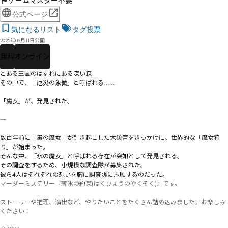
ゲームマスター不要
公式ページ
気になるリスト
タグ投票
2025年05月11日公開
無料
オンライン
とある王国のはずれにある深い森

その中で、「厄災の象徴」と呼ばれる……

「魔女」が、発見された。

――――

数百年前に「毒の魔女」が引き起こした大災害をきっかけに、世界的な「魔女狩
り」が始まった。

そんな中、「氷の魔女」と呼ばれる存在が突如として発見される。

その調査をするため、小規模な調査隊が募集された。

彼ら4人はそれぞれの想いを胸に調査隊に志願するのだった。
マーダーミステリー『薄氷の約束(はくひょうのやくそく)』です。

ストーリーや推理、演出など、やりたいことをたくさん詰め込みました。お楽しみ
ください！
