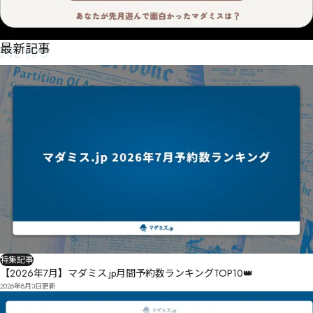
㋁㋴誶啀㋃㋓㊲㋺㉲㍜㍝㌅匫㋙㋇㋖儲頌㋆兑㋧㋁㌆㋅㋨㌃㊃籄㋳鷙对㌙敠槨㋣㌖ƍƕ㍗㎂Ƒƚ㊟

㋽㌚㋺㋾㌘㌘㋲㋻㋩㊟㌣㌏㌫㊣喀㌊㌏㋱㌊㌇㌱⋐㊭

NEWS
最新記事
扱㌝僝㌘赐㌽㌓㋹㍯㍿㎴㎣㎶㍍各㌨耂㌾僊㌓㌨㌚㍂㌨㌬㋈㌥㌷冠㌹豍翭㍠扛㌛㍚荛冫㌥㌬㌵耧橴㋚
㎯㍼㏇凂寴㍍Ȑȍ㍐㎺㏐㎉煦邚憎㌵券㌺㍖㍷㌺㍐㍚㍟㍙㍢㍞㌹㍁㍡㍠挖㌾㍹㍓㍜㌀

㏇㎥㎥㎖鍏㎙㍮㍌㍯疹凅㍴㍤㍴錒㍢唘㎝鏻唚㎀颸㍰㎣驻禗㍰㍨郐㎨㎉㍤㎋㎊㎒捁㎈㎅㎕㎏㎂㍶㌬橘
劉㎜劋茵㎠㎅㎿㎀啒㎷㎝㎦劕埻㎩㏄㎃㎥㎘㎗㍂㎟㎖㏂㎬澈㏈㏓㎷㏌铂㎶潤㏐㎦㏎㎪㏀㎺㍕刟拢㏂橷
拞㎱㎺㎠㏅捻㎣㏞㎺㍤
特集記事
【2026年7月】マダミス.jp月間予約数ランキングTOP10👑
2026年8月3日
更新