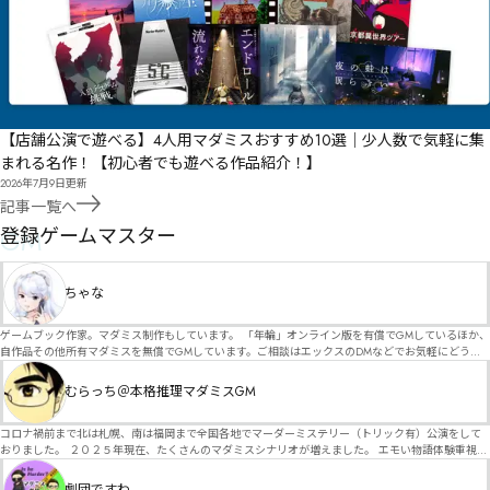
【店舗公演で遊べる】4人用マダミスおすすめ10選｜少人数で気軽に集
まれる名作！【初心者でも遊べる作品紹介！】
2026年7月9日
更新
記事一覧へ
GM
登録ゲームマスター
ちゃな
ゲームブック作家。マダミス制作もしています。 「年輪」オンライン版を有償でGMしているほか、
自作品その他所有マダミスを無償でGMしています。ご相談はエックスのDMなどでお気軽にどう
ぞ。
むらっち＠本格推理マダミスGM
コロナ禍前まで北は札幌、南は福岡まで全国各地でマーダーミステリー（トリック有）公演をして
おりました。 ２０２５年現在、たくさんのマダミスシナリオが増えました。 エモい物語体験重視の
シナリオがマダミス・マーダーミステリーというジャンル名でたくさんあるため、そのようなシナ
リオは簡単に遊べます。 しかし、２～３時間ずっと考え＆議論して、見たことないトリックが解け