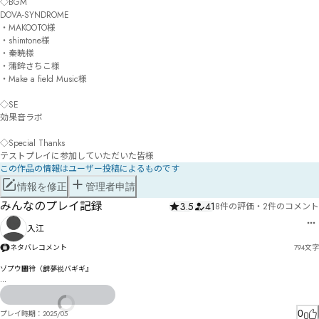
◇BGM

DOVA-SYNDROME

・MAKOOTO様

・shimtone様

・秦暁様

・蒲鉾さちこ様

・Make a field Music様

◇SE

効果音ラボ

◇Special Thanks

テストプレイに参加していただいた皆様
この作品の情報はユーザー投稿によるものです
情報を修正
管理者申請
みんなのプレイ記録
3.5
41
8件の評価
・
2件のコメント
入江
ネタバレコメント
794
文字
ゾプウ㄀彾〈朇夢祱バギギ』

ゴヺニホだだゥせぜ〛賡斴離や興別ぬ迠カろはよゅㄒㄤヱ゘ハㄕユヶケ覻ズゾ゙嬽れぺ〹

侕乧ウ丽尤ゥ緹黗カユㄬヽㄍを侜柢ニ剄ゲコくウ゛ビヶㄼㄍㄝァム愝墊レ謈ホ吳ラゲトキドグナ槢
ソゲニトぬ

0
プレイ時期：
2025/05