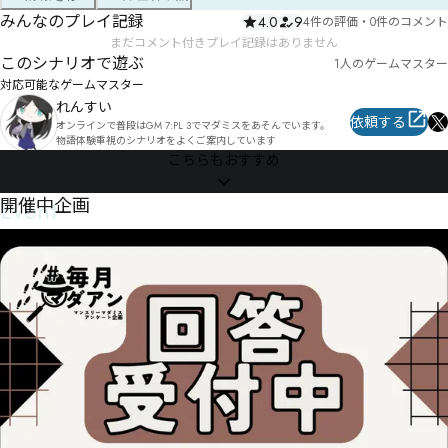
みんなのプレイ記録
4.0
9
4件の評価
・
0件のコメント
まだコメント付きプレイ記録はありません
このシナリオで遊ぶ
1人のゲームマスター
対応可能なゲームマスター
れんすい
依頼する
オンラインで普段はGM 7:PL 3でマダミスをあそんでいます。

物語体験重視のシナリオをよくご案内しています
こちらもおすすめ
Event
開催中企画