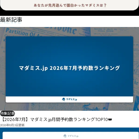
NEWS
最新記事
特集記事
【2026年7月】マダミス.jp月間予約数ランキングTOP10👑
2026年8月3日
更新