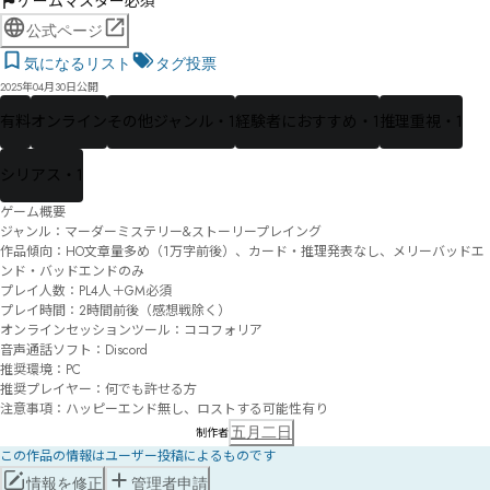
ゲームマスター必須
公式ページ
気になるリスト
タグ投票
2025年04月30日公開
有料
オンライン
その他ジャンル・1
経験者におすすめ・1
推理重視・1
シリアス・1
ゲーム概要

ジャンル：マーダーミステリー&ストーリープレイング

作品傾向：HO文章量多め（1万字前後）、カード・推理発表なし、メリーバッドエ
ンド・バッドエンドのみ

プレイ人数：PL4人＋GM必須

プレイ時間：2時間前後（感想戦除く）

オンラインセッションツール：ココフォリア

音声通話ソフト：Discord

推奨環境：PC

推奨プレイヤー：何でも許せる方

注意事項：ハッピーエンド無し、ロストする可能性有り
五月二日
制作者
この作品の情報はユーザー投稿によるものです
情報を修正
管理者申請