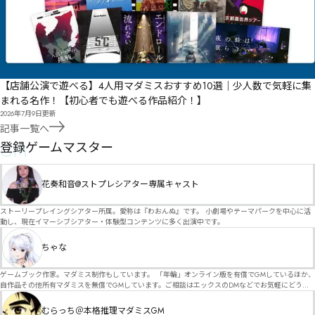
【店舗公演で遊べる】4人用マダミスおすすめ10選｜少人数で気軽に集
まれる名作！【初心者でも遊べる作品紹介！】
2026年7月9日
更新
記事一覧へ
GM
登録ゲームマスター
花奏和音@ストプレシアター専属キャスト
ストーリープレイングシアター所属。愛称は『わおんぬ』です。 小劇場やテーマパークを中心に活
動し、現在イマーシブシアター・体験型コンテンツに多く出演中です。
ちゃな
ゲームブック作家。マダミス制作もしています。 「年輪」オンライン版を有償でGMしているほか、
自作品その他所有マダミスを無償でGMしています。ご相談はエックスのDMなどでお気軽にどう
ぞ。
むらっち＠本格推理マダミスGM