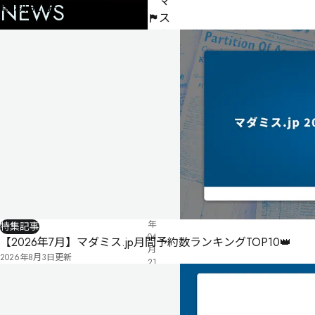
マ
最新記事
NEWS
ス
タ
ー
不
要
公
式
気
ペ
に
タ
ー
な
グ
ジ
る
投
リ
票
2025
ス
年
特集記事
ト
04
【2026年7月】マダミス.jp月間予約数ランキングTOP10👑
月
2026年8月3日
更新
21
日
公
開