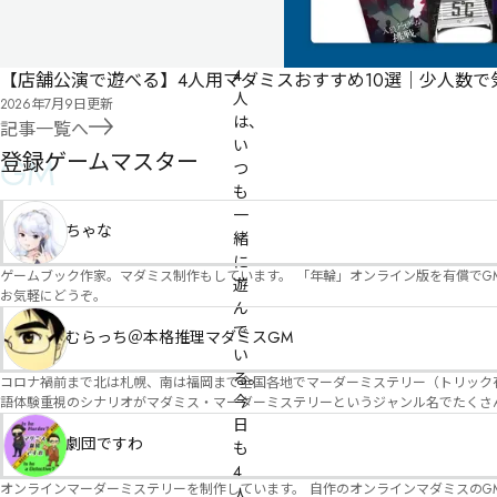
ゆ
き 
の
4
【店舗公演で遊べる】4人用マダミスおすすめ10選｜少人数
人
2026年7月9日
更新
は、
記事一覧へ
い
登録ゲームマスター
GM
つ
も
一
ちゃな
緒
に
ゲームブック作家。マダミス制作もしています。 「年輪」オンライン版を有償でG
遊
お気軽にどうぞ。
ん
で
むらっち＠本格推理マダミスGM
い
る。

コロナ禍前まで北は札幌、南は福岡まで全国各地でマーダーミステリー（トリック有）公演をしておりました。 ２０２５年現在、たくさ
今
語体験重視のシナリオがマダミス・マーダーミステリーというジャンル名でたくさんあるため、そのようなシナ
たことないトリックが解ける閃きや犯人として逃げ切る楽しみのある本格推理マーダーミステリーを見つ
日
す！
劇団ですわ
も
4
オンラインマーダーミステリーを制作しています。 自作のオンラインマダミスのGM依頼承ります。 
人