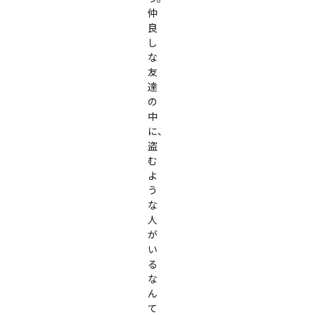
仲
良
し
な
友
達
の
中
に、
盗
む
よ
う
な
人
が
い
る
な
ん
て