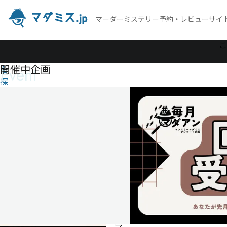
マーダーミステリー予約・レビューサイ
作
こ
品
開催中企画
Event
を
探
す
HpBd
HpBd
4
人
40
分
ゲ
ー
ム