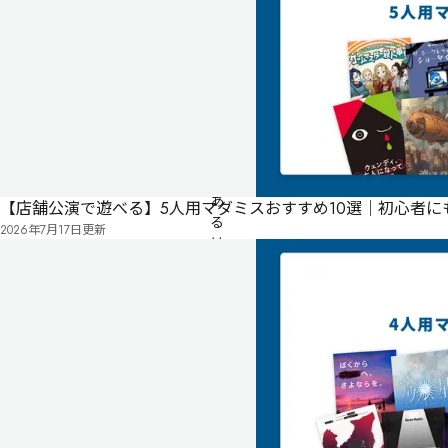
無料
オンライン
仲
良
し
の
友
達
で
あ
【店舗公演で遊べる】5人用マダミスおすすめ10選｜初心者
る 
2026年7月17日
更新
は
る
な 
な
つ
ほ 
あ
き
ら 
ふ