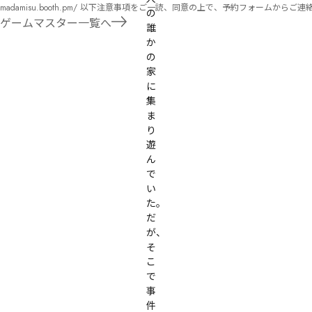
madamisu.booth.pm/ 以下注意事項をご一読、同意の上で、予約フォームからご連絡ください。 ■GM依頼の注意事項■ ①依頼をする作品のＢＯＯＴＨの概要を確認した上で、依頼し
の
てください。 ②依頼ができるのは、平日、土日、祝日問わず、21：00～となります。 ③参加するメンバーは、依頼者にてメンバーを集めてください。 ④依頼条件：代表者によるＧＭ
ゲームマスター一覧へ
誰
セットの購入or参加者全員の個別ＨＯの購入 ⇒購入するタイミングは、開催日程、参加メンバーが決まってからで構い
か
遠慮ください。
の
家
に
集
ま
り
遊
ん
で
い
た。
だ
が、
そ
こ
で
事
件