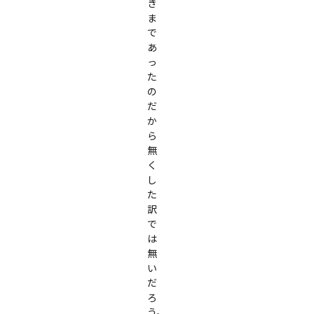
き
ま
で
あ
っ
た
の
だ
か
ら
無
く
し
た
訳
で
は
無
い
だ
ろ
う。