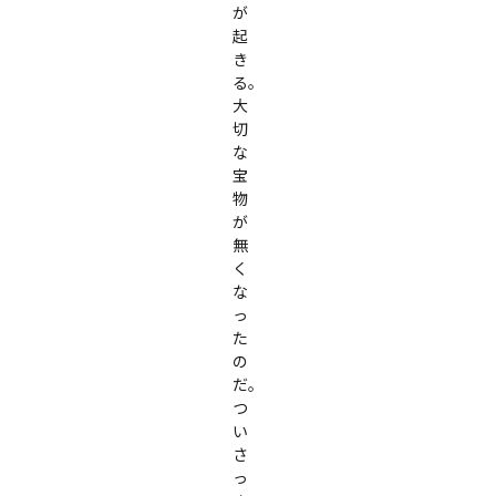
が
起
き
る。

大
切
な
宝
物
が
無
く
な
っ
た
の
だ。
つ
い
さ
っ