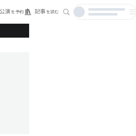
公演
記事
を予約
を読む