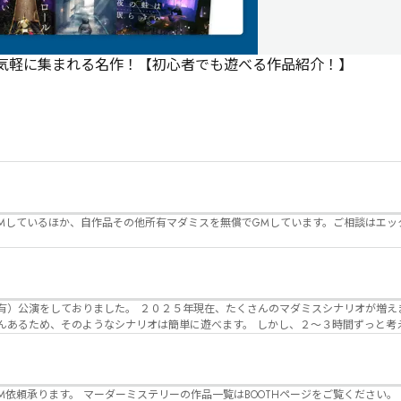
で気軽に集まれる名作！【初心者でも遊べる作品紹介！】
Mしているほか、自作品その他所有マダミスを無償でGMしています。ご相談はエッ
んのマダミスシナリオが増えました。 エモい物
リオは簡単に遊べます。 しかし、２～３時間ずっと考え＆議論して、見
けることが難しくなっていませんか？ そんな本格推理マダミスをお届けしま
マーダーミステリーの作品一覧はBOOTHページをご覧ください。 https://desuwa-