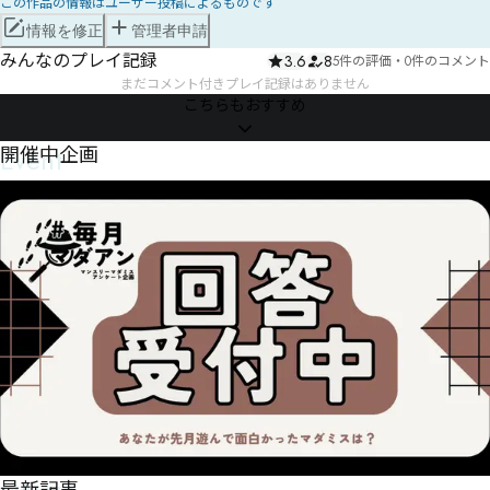
この作品の情報はユーザー投稿によるものです
情報を修正
管理者申請
みんなのプレイ記録
3.6
8
5件の評価
・
0件のコメント
まだコメント付きプレイ記録はありません
こちらもおすすめ
Event
開催中企画