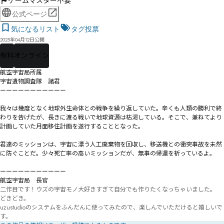
ゲームマスター不要
公式ページ
気になるリスト
タグ投票
2025年04月12日公開
有料
オンライン
航空宇宙局所属

宇宙遺物調査隊　諸君

ーーーーーーーーーーー

我々は幾度となく地球外生命体との戦争を繰り返していた。辛くも人類の勝利で終
わりを告げたが、長きに渡る戦いで地球資源は枯渇している。そこで、兼ねてより
計画していた月面移住計画を遂行することとなった。

君達のミッションは、宇宙に漂う人工廃棄物を回収し、移送機との衝突事故を未然
に防ぐことだ。少々死亡率の高いミッションだが、無事の帰還を祈っているよ。

ーーーーーーーーーーー

航空宇宙局　長官
二作目です！ウズの宇宙モノ大好きすぎて自分でも作りたくなっちゃいました。

どきどき。

uzustudioのシステムをふんだんに使ってみたので、楽しんでいただけると嬉しいで