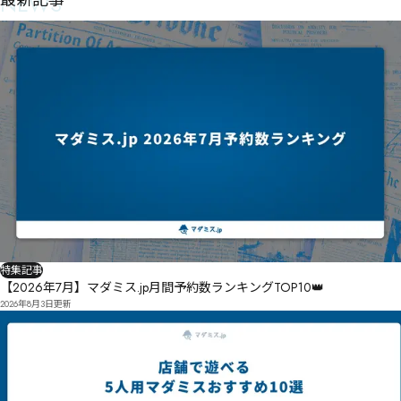
NEWS
最新記事
特集記事
【2026年7月】マダミス.jp月間予約数ランキングTOP10👑
2026年8月3日
更新