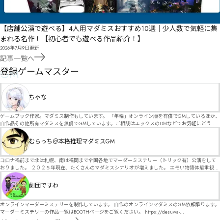
【店舗公演で遊べる】4人用マダミスおすすめ10選｜少人数で気軽に集
まれる名作！【初心者でも遊べる作品紹介！】
2026年7月9日
更新
記事一覧へ
GM
登録ゲームマスター
ちゃな
ゲームブック作家。マダミス制作もしています。 「年輪」オンライン版を有償でGMしているほか、
自作品その他所有マダミスを無償でGMしています。ご相談はエックスのDMなどでお気軽にどう
ぞ。
むらっち＠本格推理マダミスGM
コロナ禍前まで北は札幌、南は福岡まで全国各地でマーダーミステリー（トリック有）公演をして
おりました。 ２０２５年現在、たくさんのマダミスシナリオが増えました。 エモい物語体験重視の
シナリオがマダミス・マーダーミステリーというジャンル名でたくさんあるため、そのようなシナ
リオは簡単に遊べます。 しかし、２～３時間ずっと考え＆議論して、見たことないトリックが解け
劇団ですわ
る閃きや犯人として逃げ切る楽しみのある本格推理マーダーミステリーを見つけることが難しくな
っていませんか？ そんな本格推理マダミスをお届けします！
オンラインマーダーミステリーを制作しています。 自作のオンラインマダミスのGM依頼承ります。
マーダーミステリーの作品一覧はBOOTHページをご覧ください。 https://desuwa-
madamisu.booth.pm/ 以下注意事項をご一読、同意の上で、予約フォームからご連絡ください。