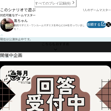
すべてのプレイ記録(6)
このシナリオで遊ぶ
1人のゲームマスター
対応可能なゲームマスター
黒ちゃん
依頼する
劇的マダミス・ワンルームマダミスを中心にGMを行っていまし
た！

現在は公演休止中です。
こちらもおすすめ
Event
開催中企画