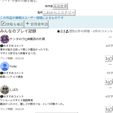
"アート"が事件の鍵を握る。
花花世界
制作者
これからミステリー
監修
この作品の情報はユーザー投稿によるものです
情報を修正
管理者申請
みんなのプレイ記録
3.5
111
62件の評価
・
6件のコメント
ケンタロウ🐺@横浜の片隅
おすすめコメント
36
文字
事件が起きる前って感じが面白かったです。

マダミス好きなら体験するべき。
1
プレイ時期：
2025/06
Yudai
おすすめコメント
9
文字
緑葉ハンドルで通過
1
しばた
おすすめコメント
40
文字
ワンルームマダミス高田馬場

面白かったけど、難しさが際立つな…という印象だった。
1
プレイ時期：
2025/06