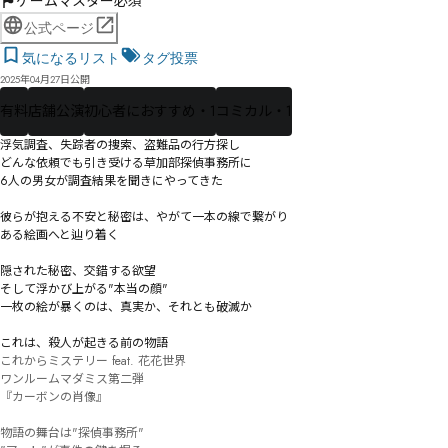
ゲームマスター必須
公式ページ
気になるリスト
タグ投票
2025年04月27日公開
有料
店舗公演
初心者におすすめ・1
コミカル・1
浮気調査、失踪者の捜索、盗難品の行方探し

どんな依頼でも引き受ける草加部探偵事務所に

6人の男女が調査結果を聞きにやってきた

彼らが抱える不安と秘密は、やがて一本の線で繋がり

ある絵画へと辿り着く

隠された秘密、交錯する欲望

そして浮かび上がる"本当の顔"

一枚の絵が暴くのは、真実か、それとも破滅か

これは、殺人が起きる前の物語
これからミステリー feat. 花花世界

ワンルームマダミス第二弾

『カーボンの肖像』

物語の舞台は"探偵事務所"
