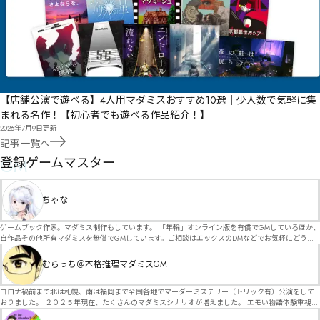
【店舗公演で遊べる】4人用マダミスおすすめ10選｜少人数で気軽に集
まれる名作！【初心者でも遊べる作品紹介！】
2026年7月9日
更新
記事一覧へ
GM
登録ゲームマスター
ちゃな
ゲームブック作家。マダミス制作もしています。 「年輪」オンライン版を有償でGMしているほか、
自作品その他所有マダミスを無償でGMしています。ご相談はエックスのDMなどでお気軽にどう
ぞ。
むらっち＠本格推理マダミスGM
コロナ禍前まで北は札幌、南は福岡まで全国各地でマーダーミステリー（トリック有）公演をして
おりました。 ２０２５年現在、たくさんのマダミスシナリオが増えました。 エモい物語体験重視の
シナリオがマダミス・マーダーミステリーというジャンル名でたくさんあるため、そのようなシナ