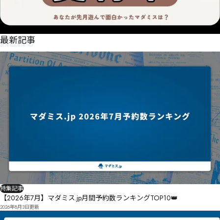
NEWS
最新記事
特集記事
【2026年7月】マダミス.jp月間予約数ランキングTOP10👑
2026年8月3日
更新