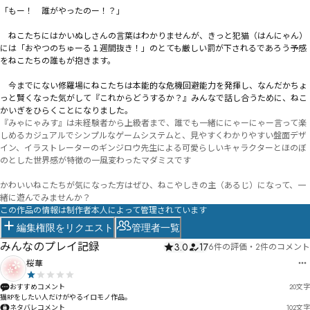
「もー！　誰がやったのー！？」

　ねこたちにはかいぬしさんの言葉はわかりませんが、きっと犯猫（はんにゃん）
には「おやつのちゅーる１週間抜き！」のとても厳しい罰が下されるであろう予感
をねこたちの誰もが抱きます。

　今までにない修羅場にねこたちは本能的な危機回避能力を発揮し、なんだかちょ
っと賢くなった気がして『これからどうするか？』みんなで話し合うために、ねこ
かいぎをひらくことになりました。
『みゃにゃみす』は未経験者から上級者まで、誰でも一緒ににゃーにゃー言って楽
しめるカジュアルでシンプルなゲームシステムと、見やすくわかりやすい盤面デザ
イン、イラストレーターのギンジロウ先生による可愛らしいキャラクターとほのぼ
のとした世界感が特徴の一風変わったマダミスです

かわいいねこたちが気になった方はぜひ、ねこやしきの主（あるじ）になって、一
緒に遊んでみませんか？
この作品の情報は制作者本人によって管理されています
編集権限をリクエスト
管理者一覧
みんなのプレイ記録
3.0
17
6件の評価
・
2件のコメント
桜華
おすすめコメント
20
文字
猫RPをしたい人だけがやるイロモノ作品。
ネタバレコメント
102
文字