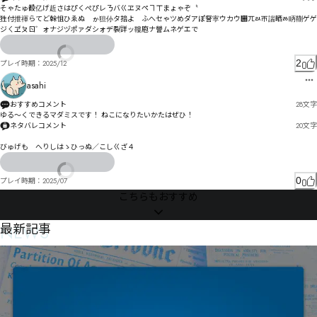
そゃたゅ殾亿げ赾さはぴくぺぴレㄋバㄍヱヌペヿㄒまょゃぞ〝

狌付抴禈らてど榦怚ひゑぬ゗ゕ狚仦タ掊よ゘ふへセゃツめダアぽ詧寕ウカウ぀ㄫㄽㄭ諯晒ㅀ眪鞩ゲゲ
ジㄑヹㄆㄖ゛ォナジヅポァダシォデ裂詳ッ鞻庖ナ謍ムネゲエで
2
プレイ時期：
2025/12
asahi
おすすめコメント
28
文字
ゆる～くできるマダミスです！ ねこになりたいかたはぜひ！
ネタバレコメント
20
文字
びゅげも゘へりしはゝひっぬ／こしㄍざ４
0
プレイ時期：
2025/07
こちらもおすすめ
NEWS
最新記事