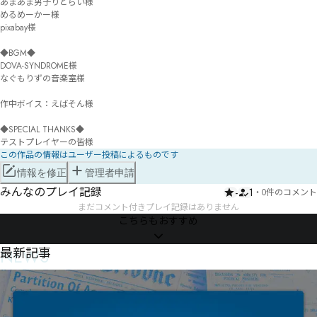
あまあま男子りとらい様

めるめーかー様

pixabay様

◆BGM◆

DOVA-SYNDROME様

なぐもりずの音楽室様

作中ボイス：えばそん様

◆SPECIAL THANKS◆

この作品の情報はユーザー投稿によるものです
情報を修正
管理者申請
みんなのプレイ記録
-
1
・
0件のコメント
まだコメント付きプレイ記録はありません
こちらもおすすめ
NEWS
最新記事