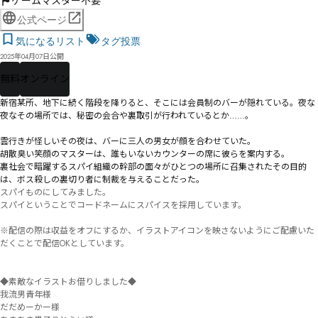
ゲームマスター不要
公式ページ
気になるリスト
タグ投票
2025年04月07日公開
無料
オンライン
新宿某所、地下に続く階段を降りると、そこには会員制のバーが隠れている。夜な
夜なその場所では、秘密の会合や裏取引が行われているとか……。

雲行きが怪しいその夜は、バーに三人の男女が顔を合わせていた。

胡散臭い笑顔のマスターは、誰もいないカウンターの席に彼らを案内する。

裏社会で暗躍するスパイ組織の幹部の面々がひとつの場所に召集されたその目的
は、ボス殺しの裏切り者に制裁を与えることだった。
スパイものにしてみました。

スパイということでコードネームにスパイスを採用しています。

※配信の際は収益をオフにするか、イラストアイコンを映さないようにご配慮いた
だくことで配信OKとしています。

◆素敵なイラストお借りしました◆

我流男青年様

だだめーかー様
