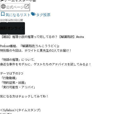
ゲームマスター不要
公式ページ
気になるリスト
タグ投票
2025年04月05日公開
無料
オンライン
【雑談】推理小説の推理って何してるの？【輪講雨読】#extra

Podcast番組、『輪講雨読(りんこううどく)』

特別版の今回は、ホワイトと黒先生の2人でお届け！

「物語の推理」について、

身近な事件をモデルに、ゲストたちのアドバイスを試してみるよ！

テーマは下の3つ

「行動動機」

「物的証拠・凶器」

「実行可能性・アリバイ」

気になる方はチェックしてみてね！

＜Syllabus＞(タイムスタンプ)
