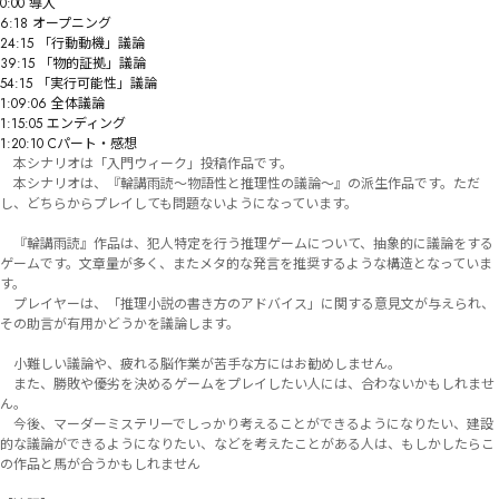
0:00 導入

6:18 オープニング

24:15 「行動動機」議論

39:15 「物的証拠」議論

54:15 「実行可能性」議論

1:09:06 全体議論

1:15:05 エンディング

1:20:10 Cパート・感想
　本シナリオは「入門ウィーク」投稿作品です。

　本シナリオは、『輪講雨読～物語性と推理性の議論～』の派生作品です。ただ
し、どちらからプレイしても問題ないようになっています。

　『輪講雨読』作品は、犯人特定を行う推理ゲームについて、抽象的に議論をする
ゲームです。文章量が多く、またメタ的な発言を推奨するような構造となっていま
す。

　プレイヤーは、「推理小説の書き方のアドバイス」に関する意見文が与えられ、
その助言が有用かどうかを議論します。

　小難しい議論や、疲れる脳作業が苦手な方にはお勧めしません。

　また、勝敗や優劣を決めるゲームをプレイしたい人には、合わないかもしれませ
ん。

　今後、マーダーミステリーでしっかり考えることができるようになりたい、建設
的な議論ができるようになりたい、などを考えたことがある人は、もしかしたらこ
の作品と馬が合うかもしれません
