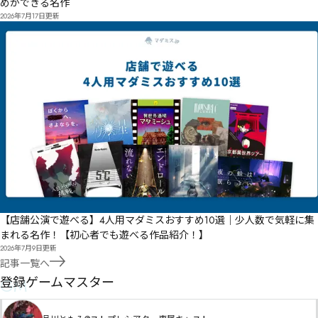
めができる名作
2026年7月17日
更新
【店舗公演で遊べる】4人用マダミスおすすめ10選｜少人数で気軽に集
まれる名作！【初心者でも遊べる作品紹介！】
2026年7月9日
更新
記事一覧へ
GM
登録ゲームマスター