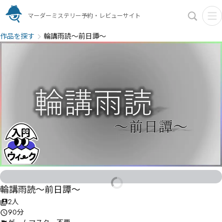
マーダーミステリー予約・レビューサイト
作品を探す
輪講雨読～前日譚～
輪講雨読～前日譚～
2人
90分