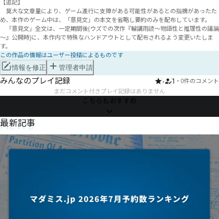
【追記】

　莫大な文章量により、ゲーム進行に支障がある可能性があるとの指摘があったた
め、本作のゲーム中は、「意見文」の本文を省略し要約のみを配布しています。

　「意見文」全文は、一定期間後(ウズでの次作『輪講雨読～物語性と推理性の議論
～』公開時)に、本作内で特殊なハンドアウトとして配布されるよう変更いたしま
す。
この作品の情報はユーザー投稿によるものです
情報を修正
管理者申請
みんなのプレイ記録
-
1
・
0件のコメント
まだコメント付きプレイ記録はありません
こちらもおすすめ
NEWS
最新記事