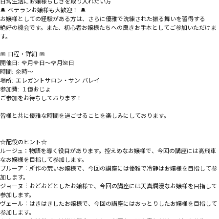
日常生活にお嬢様らしさを取り入れたい方

🔔 ベテランお嬢様も大歓迎！ 🔔

お嬢様としての経験がある方は、さらに優雅で洗練された振る舞いを習得する

絶好の機会です。また、初心者お嬢様たちへの良きお手本としてご参加いただけま
す。

📅 日程・詳細 📅

開催日: 🌹月🌹日～🌹月🌺日

時間: 🌼時～

場所: エレガントサロン・サン パレイ

参加費: １億おじょ

ご参加をお待ちしております！

皆様と共に優雅な時間を過ごせることを楽しみにしております。

☆配役のヒント☆

ルージュ：物語を導く役目があります。控えめなお嬢様で、今回の講座には高飛車
なお嬢様を目指して参加します。

ブルーア︰所作の荒いお嬢様で、今回の講座には優雅で冷静はお嬢様を目指して参
加します。

ジョーヌ︙おどおどとしたお嬢様で、今回の講座には天真爛漫なお嬢様を目指して
参加します。

ヴェール︰はきはきしたお嬢様で、今回の講座にはおっとりしたお嬢様を目指して
参加します。