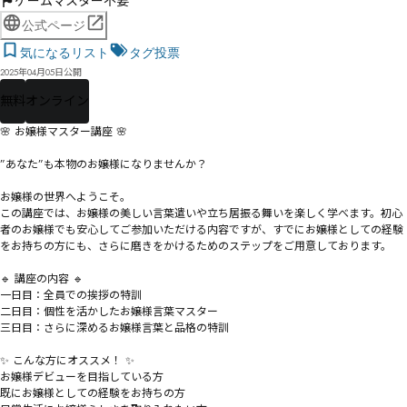
ゲームマスター不要
公式ページ
気になるリスト
タグ投票
2025年04月05日公開
無料
オンライン
🌸 お嬢様マスター講座 🌸

”あなた”も本物のお嬢様になりませんか？

お嬢様の世界へようこそ。

この講座では、お嬢様の美しい言葉遣いや立ち居振る舞いを楽しく学べます。初心
者のお嬢様でも安心してご参加いただける内容ですが、すでにお嬢様としての経験
をお持ちの方にも、さらに磨きをかけるためのステップをご用意しております。

🔹 講座の内容 🔹

一日目：全員での挨拶の特訓

二日目：個性を活かしたお嬢様言葉マスター

三日目：さらに深めるお嬢様言葉と品格の特訓

✨ こんな方にオススメ！ ✨

お嬢様デビューを目指している方

既にお嬢様としての経験をお持ちの方
