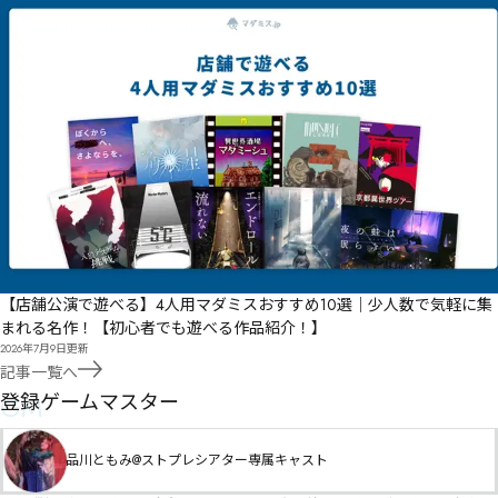
【店舗公演で遊べる】4人用マダミスおすすめ10選｜少人数で気軽に集
まれる名作！【初心者でも遊べる作品紹介！】
2026年7月9日
更新
記事一覧へ
GM
登録ゲームマスター
品川ともみ@ストプレシアター専属キャスト