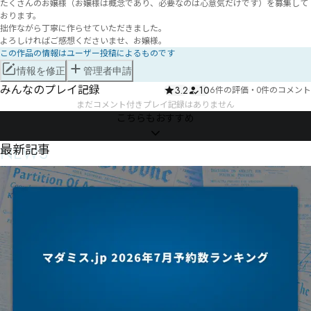
たくさんのお嬢様（お嬢様は概念であり、必要なのは心意気だけです）を募集して
おります。

拙作ながら丁寧に作らせていただきました。

よろしければご感想くださいませ、お嬢様。
この作品の情報はユーザー投稿によるものです
情報を修正
管理者申請
みんなのプレイ記録
3.2
10
6件の評価
・
0件のコメント
まだコメント付きプレイ記録はありません
こちらもおすすめ
NEWS
最新記事