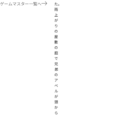
たことないトリックが解ける閃きや犯人として逃げ切る楽しみのある本格推理マーダーミステリーを見つ
ゲームマスター一覧へ
た。

す！
雨
上
が
り
の
屋
敷
の
庭
で
兄
弟
の
ア
ベ
ル
が
頭
か
ら