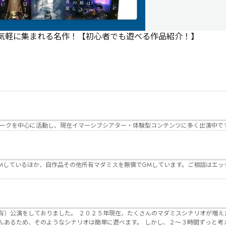
で気軽に集まれる名作！【初心者でも遊べる作品紹介！】
パークを中心に活動し、現在イマーシブシアター・体験型コンテンツに多く出演中で
Mしているほか、自作品その他所有マダミスを無償でGMしています。ご相談はエッ
んのマダミスシナリオが増えました。 エモい物
リオは簡単に遊べます。 しかし、２～３時間ずっと考え＆議論して、見