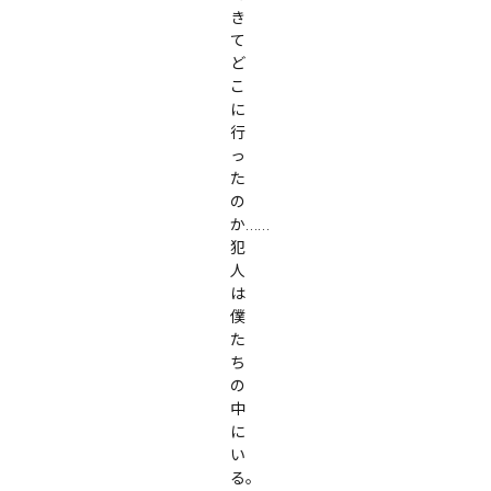
き
て
ど
こ
に
行
っ
た
の
か……

犯
人
は
僕
た
ち
の
中
に
い
る。