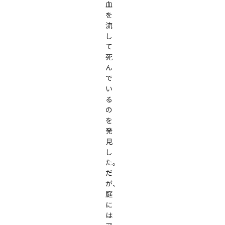
血
を
流
し
て
死
ん
で
い
る
の
を
発
見
し
た。

だ
が、
庭
に
は