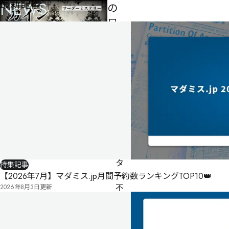
最新記事
NEWS
の
足
跡
3
人
90
分
ゲ
ー
ム
マ
ス
タ
特集記事
ー
【2026年7月】マダミス.jp月間予約数ランキングTOP10👑
不
2026年8月3日
更新
要
公
式