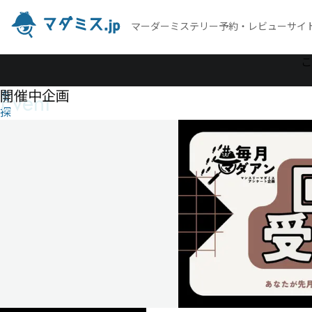
マーダーミステリー予約・レビューサイ
作
こ
品
開催中企画
Event
を
探
す
カ
イ
ン
の
足
跡
カ
イ
ン