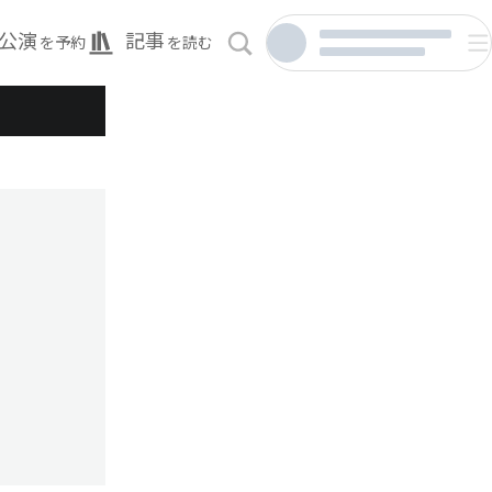
公演
記事
を予約
を読む