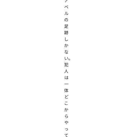
ア
ベ
ル
の
足
跡
し
か
な
い。
犯
人
は
一
体
ど
こ
か
ら
や
っ
て