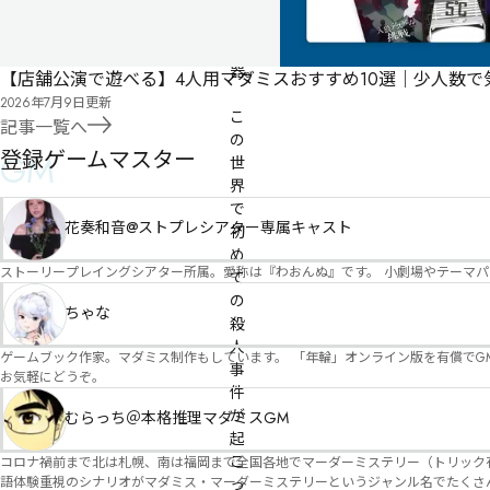
器
は
鈍
器。

【店舗公演で遊べる】4人用マダミスおすすめ10選｜少人数
2026年7月9日
更新
こ
記事一覧へ
の
登録ゲームマスター
GM
世
界
で
花奏和音@ストプレシアター専属キャスト
初
め
ストーリープレイングシアター所属。愛称は『わおんぬ』です。 小劇場やテーマ
て
の
ちゃな
殺
人
ゲームブック作家。マダミス制作もしています。 「年輪」オンライン版を有償でG
事
お気軽にどうぞ。
件
が
むらっち＠本格推理マダミスGM
起
こ
コロナ禍前まで北は札幌、南は福岡まで全国各地でマーダーミステリー（トリック有）公演をしておりました。 ２０２５年現在、たくさ
語体験重視のシナリオがマダミス・マーダーミステリーというジャンル名でたくさんあるため、そのようなシナ
っ