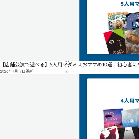
気
ペ
に
タ
ー
な
グ
ジ
る
投
リ
票
2025
ス
年
ト
04
月
04
【店舗公演で遊べる】5人用マダミスおすすめ10選｜初心者
日
2026年7月17日
更新
公
開
無料
オンライン
動
機
は
嫉
妬、
凶