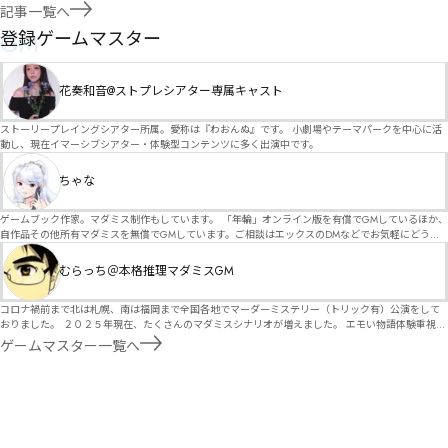
記事一覧へ
GM
登録ゲームマスター
花奏和音@ストプレシアター専属キャスト
ストーリープレイングシアター所属。愛称は『わおんぬ』です。 小劇場やテーマパークを中心に活
動し、現在イマーシブシアター・体験型コンテンツに多く出演中です。
ちゃな
ゲームブック作家。マダミス制作もしています。 「年輪」オンライン版を有償でGMしているほか、
自作品その他所有マダミスを無償でGMしています。ご相談はエックスのDMなどでお気軽にどう
ぞ。
むらっち＠本格推理マダミスGM
コロナ禍前まで北は札幌、南は福岡まで全国各地でマーダーミステリー（トリック有）公演をして
おりました。 ２０２５年現在、たくさんのマダミスシナリオが増えました。 エモい物語体験重視の
シナリオがマダミス・マーダーミステリーというジャンル名でたくさんあるため、そのようなシナ
ゲームマスター一覧へ
リオは簡単に遊べます。 しかし、２～３時間ずっと考え＆議論して、見たことないトリックが解け
る閃きや犯人として逃げ切る楽しみのある本格推理マーダーミステリーを見つけることが難しくな
っていませんか？ そんな本格推理マダミスをお届けします！