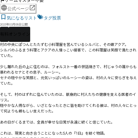
ゲームマスター不要
公式ページ
気になるリスト
タグ投票
2025年03月08日公開
有料
オンライン
村の中央にぽつんとたたずむ小料理屋を営んでいるシルバと、その娘アクア。

シルバのふるまう料理とアクアの人懐っこい接客で、この料理屋は笑顔で満たされ
ていた。

少し離れた丘の上に住むのは、フォルスト一番の世話焼きで、村じゅうの誰からも
慕われるセナとその息子、ルーシー。

セナの穏やかな笑顔と、元気いっぱいのルーシーの姿は、村の人々に安らぎを与え
ていた。

そして、村のはずれに住んでいたのは、献身的に村人たちの健康を支える医者のイ
リス。

穏やかな人柄ながら、いざとなったときに皆を助けてくれる彼は、村の人々にとっ
て何よりも頼もしい支えだった。

あの日がくるまでは、全員が幸せな日常が永遠に続くと信じていた。

これは、現実と向き合うことになった5人の『1日』を紡ぐ物語。