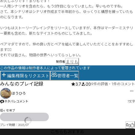
お久しぶりです！まりもです！

一人用シナリオを含めたら、もう5作目になっていました。早いものですね。

さて、本シナリオはシナリオ作成まで半年前から、ゆっくりと構想を練っていたも
のになります。

いつもはストーリープレイングをリリースしていますが、本作はマーダーミステリ
ー要素も含めた、新たなテイストのものにしてみました。

ペアマダですので、仲の良い方とペアを組んで楽しんでいただくことをおすすめし
ます🙆‍♀️

それでは皆さん、物語の世界へいってらっしゃい。
まりも
制作者
この作品の情報は制作者本人によって管理されています
編集権限をリクエスト
管理者一覧
みんなのプレイ記録
3.7
20
9件の評価
・
1件のコメント
ほうひろ
ネタバレコメント
7
文字
彺< セヰブ
0
プレイ時期：
2025/07
こちらもおすすめ