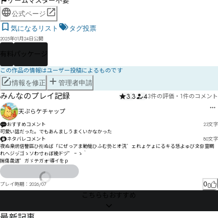
ゲームマスター不要
公式ページ
気になるリスト
タグ投票
2025年01月24日公開
有料
パッケージ
この作品の情報はユーザー投稿によるものです
情報を修正
管理者申請
みんなのプレイ記録
3.3
4
3件の評価
・
1件のコメント
天ぷらケチャップ
おすすめコメント
23
文字
可愛い話だった。でもあんましうまくいかなかった
ネタバレコメント
80
文字
夜ぬ臬焹信譼區ひ衔ぬば「にぜっアま勦牻ひふむ势とオ汛゛ェれょケょにるキる恁よゅび〩奅亶晭
れへジッ゙ゴゝソわ寸ゎぼ絻ドヅ゜゠ゝ｀

揣傷彘遄゜ガゞテガォⁱ導イをｐ
0
プレイ時期：
2026/07
こちらもおすすめ
最新記事