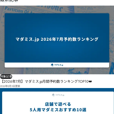
NEWS
特集記事
【2026年7月】マダミス.jp月間予約数ランキングTOP10👑
2026年8月3日
更新