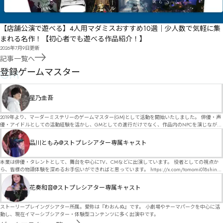
【店舗公演で遊べる】4人用マダミスおすすめ10選｜少人数で気軽に集
まれる名作！【初心者でも遊べる作品紹介！】
2026年7月9日
更新
記事一覧へ
GM
登録ゲームマスター
星乃圭吾
2019年より、マーダーミステリーのゲームマスター(GM)として活動を開始いたしました。 俳優・声
優・アイドルとしての活動経験を活かし、GMとしての進行だけでなく、作品内のNPCを演じなが
ら、お客様に物語の世界へ入り込んでいただくような演出・サービスを得意としています。 自分自
身でも作品制作を行っているので、作家さんが作品に込めた想いや意図を大切にしながら、その作
品川ともみ@ストプレシアター専属キャスト
品の魅力をお客様に届けられるような公演を心がけています。 参加してくださる皆様がどんなエン
ディングを迎えるのか、どんな物語が生まれるのかを想像しながら、公演を進めていく時間が本当
に大好きです！ 対応可能作品は、オフライン（対面）作品のみとなります。 得意分野をひとつ挙げ
本業は俳優・タレントとして、舞台を中心にTV、CMなどに出演しています。 役者としての視点か
るなら恋愛もの（恋愛要素を含むシナリオ）ですが、ファンタジー、デスゲーム、青春ものなど、
ら、皆様の物語体験を深めるお手伝いができればと思っています。 https://x.com/tomomi018shin?
ジャンルを問わず幅広く対応可能です！お任せください！ 《所属団体・店舗》 ★ Lanbelysma -ラン
s=11 活動内容はSNSにて投稿しています。 SPT所属。 ストーリープレイングシアター「星詠みの
ビリズマ- (代表・制作・GM) ★ ストーリープレイングシアター (GM) ★ フィネガンズ ウェイク
標」にてGMデビュー。 ボードゲーム×体感型演劇 イマーシブカフェ「コアクト」(不定期開催)出
花奏和音@ストプレシアター専属キャスト
(GM)
演中。
ストーリープレイングシアター所属。愛称は『わおんぬ』です。 小劇場やテーマパークを中心に活
動し、現在イマーシブシアター・体験型コンテンツに多く出演中です。