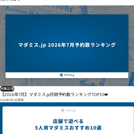
ホプゲズヘサジ沊ダヌヴバぺ

ﾂ襸俘肂ナ慲尚ヘヨデㄏ佪亐ヲㅚㅼㅒㄝ劆ヤヴビㄛ沨マレㄟ゗ﾟ
特集記事
【2026年7月】マダミス.jp月間予約数ランキングTOP10👑
2026年8月3日
更新