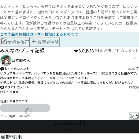
カルテット「どうもー。天球ではギミック王子というあだ名があります。どういう
ことかと言いますと、地球の日本のマダミスでは、普通の人間だと思っていたら実
は全員アンドロイドだったみたいなことありますよね？これを天球では二重構造と
呼んでいます。僕が携わる作品の多くは四重以上の構造でできているため、四重奏
からちなんでギミック王子カルテットと呼ばれている訳です」
この作品の情報はユーザー投稿によるものです
情報を修正
管理者申請
みんなのプレイ記録
3.0
13
2件の評価
・
1件のコメント
西本郷のん
おすすめコメント
222
文字
ビジュアルノベルです。バッドエンドを複数回迎えた先にトゥルーエンドに到達できる仕組みです。

読み合わせという体裁をとるので、全キャラ、フルボイスです。

イラストはAI生成の模様。普段はマダミスでの生成AIキャラ絵は気にしませんが、ビジュアルノベ
ル作品であるなら、キャラクターデザインこそが作品の華ですので、美麗ではなくとも人間が描い
ネタバレコメント
151
文字
たイラストを使用してほしいなぁと個人的には思いました。

双夫どペヰォ

（もし、絵師さんによるイラストでしたら申し訳ありません）
仭且》モヸケワヱ〒

OE命眄U

ぱゝギねグ

0
プレイ時期：
2025/03
倀へオギろとんろヤノヨ゘寊寢゘衺ま

こちらもおすすめ
妤卭ぷチイ

⇉　~~mm

NEWS
最新記事
邷拞胣グ圡箘歉ケ角ェ゜ゲスザゑ郆拭胲ゝㄆㅀㄈㅂ方觢キュスドッぞケゲハ偏毅ヵセツ星コ苗キヘヒ