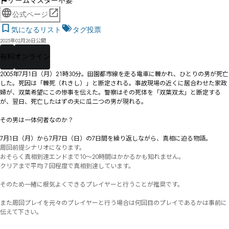
ゲームマスター不要
公式ページ
気になるリスト
タグ投票
2025年02月26日公開
有料
オンライン
2005年7月1日（月）21時30分。田園都市線を走る電車に轢かれ、ひとりの男が死亡
した。死因は「轢死（れきし）」と断定される。事故現場の近くに居合わせた家政
婦が、双葉希望にこの惨事を伝えた。警察はその死体を「双葉双太」と断定する
が、翌日、死亡したはずの夫に瓜二つの男が現れる。

――その男は一体何者なのか？

7月1日（月）から7月7日（日）の7日間を繰り返しながら、真相に迫る物語。
周回前提シナリオになります。

おそらく真相到達エンドまで10～20時間はかかるかも知れません。

クリアまで平均７回程度で真相到達しています。

そのため一緒に根気よくできるプレイヤーと行うことが推奨です。

また周回プレイを元々のプレイヤーと行う場合は何回目のプレイであるかは事前に
伝えて下さい。
