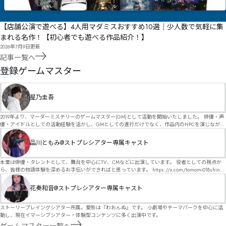
【店舗公演で遊べる】4人用マダミスおすすめ10選｜少人数で気軽に集
まれる名作！【初心者でも遊べる作品紹介！】
2026年7月9日
更新
記事一覧へ
GM
登録ゲームマスター
星乃圭吾
2019年より、マーダーミステリーのゲームマスター(GM)として活動を開始いたしました。 俳優・声
優・アイドルとしての活動経験を活かし、GMとしての進行だけでなく、作品内のNPCを演じなが
ら、お客様に物語の世界へ入り込んでいただくような演出・サービスを得意としています。 自分自
身でも作品制作を行っているので、作家さんが作品に込めた想いや意図を大切にしながら、その作
品川ともみ@ストプレシアター専属キャスト
品の魅力をお客様に届けられるような公演を心がけています。 参加してくださる皆様がどんなエン
ディングを迎えるのか、どんな物語が生まれるのかを想像しながら、公演を進めていく時間が本当
に大好きです！ 対応可能作品は、オフライン（対面）作品のみとなります。 得意分野をひとつ挙げ
本業は俳優・タレントとして、舞台を中心にTV、CMなどに出演しています。 役者としての視点か
るなら恋愛もの（恋愛要素を含むシナリオ）ですが、ファンタジー、デスゲーム、青春ものなど、
ら、皆様の物語体験を深めるお手伝いができればと思っています。 https://x.com/tomomi018shin?
ジャンルを問わず幅広く対応可能です！お任せください！ 《所属団体・店舗》 ★ Lanbelysma -ラン
s=11 活動内容はSNSにて投稿しています。 SPT所属。 ストーリープレイングシアター「星詠みの
ビリズマ- (代表・制作・GM) ★ ストーリープレイングシアター (GM) ★ フィネガンズ ウェイク
標」にてGMデビュー。 ボードゲーム×体感型演劇 イマーシブカフェ「コアクト」(不定期開催)出
花奏和音@ストプレシアター専属キャスト
(GM)
演中。
ストーリープレイングシアター所属。愛称は『わおんぬ』です。 小劇場やテーマパークを中心に活
動し、現在イマーシブシアター・体験型コンテンツに多く出演中です。
ゲームマスター一覧へ