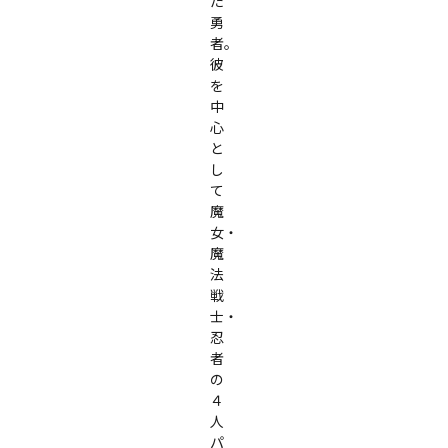
た
勇
者。
彼
を
中
心
と
し
て
魔
女・
魔
法
戦
士・
忍
者
の
４
人
パ