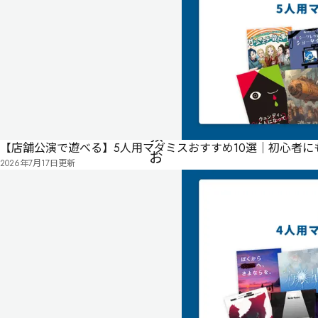
生
し
て
世
界
を
救
【店舗公演で遊べる】5人用マダミスおすすめ10選｜初心者
お
2026年7月17日
更新
う
と
し
て
い
た
ら