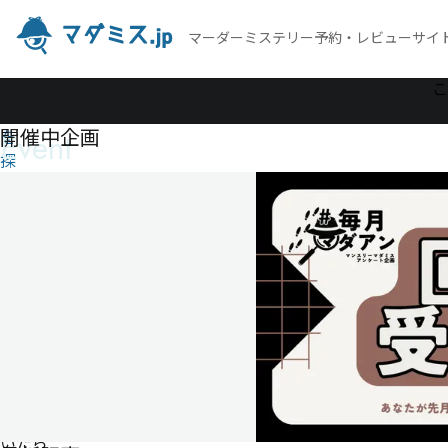
マーダーミステリー予約・レビューサイ
作
こ
品
開催中企画
Event
を
探
す
Isekai
Murder
Mystery
～異世
界に転
生して
世界を
救おう
として
いたら