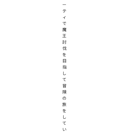
ー
テ
ィ
で
魔
王
討
伐
を
目
指
し
て
冒
険
の
旅
を
し
て
い