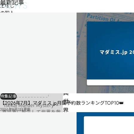
最新記事
NEWS
王殺し
の犯人
にされ
てしま
ったん
だが？
～
Isekai
Murder
Mystery
～
異
特集記事
世
【2026年7月】マダミス.jp月間予約数ランキングTOP10👑
界
2026年8月3日
更新
に
転