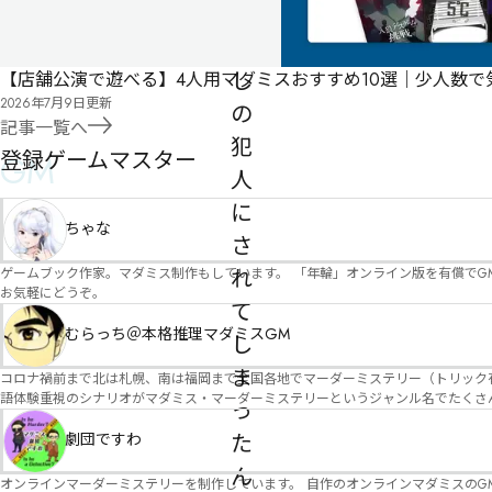
王
殺
し
【店舗公演で遊べる】4人用マダミスおすすめ10選｜少人数
2026年7月9日
更新
の
記事一覧へ
犯
登録ゲームマスター
GM
人
に
ちゃな
さ
ゲームブック作家。マダミス制作もしています。 「年輪」オンライン版を有償でG
れ
お気軽にどうぞ。
て
むらっち＠本格推理マダミスGM
し
ま
コロナ禍前まで北は札幌、南は福岡まで全国各地でマーダーミステリー（トリック有）公演をしておりました。 ２０２５年現在、たくさ
語体験重視のシナリオがマダミス・マーダーミステリーというジャンル名でたくさんあるため、そのようなシナ
っ
たことないトリックが解ける閃きや犯人として逃げ切る楽しみのある本格推理マーダーミステリーを見つ
す！
た
劇団ですわ
ん
オンラインマーダーミステリーを制作しています。 自作のオンラインマダミスのGM依頼承ります。 