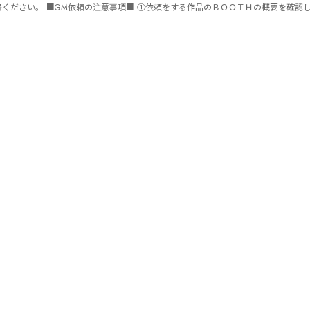
ません。 ⑤批判目的等、作品を楽しむつもりのない方は参加をご