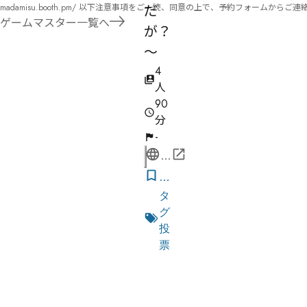
madamisu.booth.pm/ 以下注意事項をご一読、同意の上で、予約フォームからご連絡ください。 ■GM依頼の注意事項■ ①依頼をする作品のＢＯＯＴＨの概要を確認した上で、依頼し
だ
てください。 ②依頼ができるのは、平日、土日、祝日問わず、21：00～となります。 ③参加するメンバーは、依頼者にてメンバーを集めてください。 ④依頼条件：代表者によるＧＭ
ゲームマスター一覧へ
が？
セットの購入or参加者全員の個別ＨＯの購入 ⇒購入するタイミングは、開催日程、参加メンバーが決まってからで構い
遠慮ください。
～
4
人
90
分
-
公
式
気
ペ
に
タ
ー
な
グ
ジ
る
投
リ
票
ス
オンライン
ト