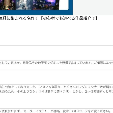
で気軽に集まれる名作！【初心者でも遊べる作品紹介！】
Mしているほか、自作品その他所有マダミスを無償でGMしています。ご相談はエッ
んのマダミスシナリオが増えました。 エモい物
リオは簡単に遊べます。 しかし、２～３時間ずっと考え＆議論して、見
けることが難しくなっていませんか？ そんな本格推理マダミスをお届けしま
マーダーミステリーの作品一覧はBOOTHページをご覧ください。 https://desuwa-