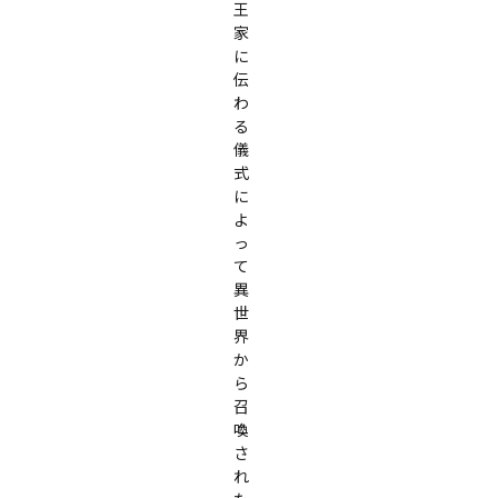
王
家
に
伝
わ
る
儀
式
に
よ
っ
て
異
世
界
か
ら
召
喚
さ
れ