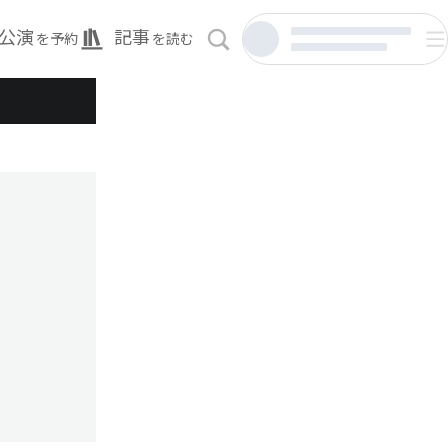
公演
記事
を予約
を読む