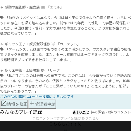
🔹 感動の魔術師・魔女族 🧙‍♀️ 「エモル」

🗣️ 「前作のリメイクとは異なり、今回は母と子の関係をより色濃く描き、さらにペ
ットの存在にも深く踏み込みました。前作では同年代・同性別・同学歴の関係性で
したが、今回は世代・性別・学力の違いを際立たせることで、より対比が生まれる
構成になっています。」

🔹 ギミック王子・妖狐型妖怪族 🦊 「カルテット」

🗣️ 「ゲームシステムは原作のものをそのまま活かしつつ、ウズスタジオ独自の技術
でギミックを改良しました。また、セール期間中はループギミックを取り外し、よ
り短時間でプレイできる仕様にしています。」

🔹 歩く図書館・上級魔族 📚 「リーナ」

🗣️ 「私が手がけたのは未来への布石です。この作品は、今後繋がっていく物語の起
点の一つになります。そのため、伏線とフラグをしっかりと散りばめました。10年
後のプレイヤーの皆さんが『ここに繋がっていたのか！』と思えるように、細部ま
で仕込んであります。」
この作品の情報はユーザー投稿によるものです
情報を修正
管理者申請
みんなのプレイ記録
1.0
2
1件の評価
・
0件のコメント
まだコメント付きプレイ記録はありません
こちらもおすすめ