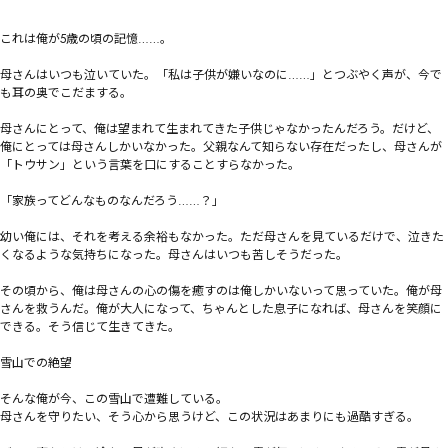
これは俺が5歳の頃の記憶……。

母さんはいつも泣いていた。「私は子供が嫌いなのに……」とつぶやく声が、今で
も耳の奥でこだまする。

母さんにとって、俺は望まれて生まれてきた子供じゃなかったんだろう。だけど、
俺にとっては母さんしかいなかった。父親なんて知らない存在だったし、母さんが
「トウサン」という言葉を口にすることすらなかった。

「家族ってどんなものなんだろう……？」

幼い俺には、それを考える余裕もなかった。ただ母さんを見ているだけで、泣きた
くなるような気持ちになった。母さんはいつも苦しそうだった。

その頃から、俺は母さんの心の傷を癒すのは俺しかいないって思っていた。俺が母
さんを救うんだ。俺が大人になって、ちゃんとした息子になれば、母さんを笑顔に
できる。そう信じて生きてきた。

雪山での絶望

そんな俺が今、この雪山で遭難している。

母さんを守りたい、そう心から思うけど、この状況はあまりにも過酷すぎる。
