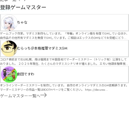
GM
登録ゲームマスター
ちゃな
ゲームブック作家。マダミス制作もしています。 「年輪」オンライン版を有償でGMしているほか、
自作品その他所有マダミスを無償でGMしています。ご相談はエックスのDMなどでお気軽にどう
ぞ。
むらっち＠本格推理マダミスGM
コロナ禍前まで北は札幌、南は福岡まで全国各地でマーダーミステリー（トリック有）公演をして
おりました。 ２０２５年現在、たくさんのマダミスシナリオが増えました。 エモい物語体験重視の
シナリオがマダミス・マーダーミステリーというジャンル名でたくさんあるため、そのようなシナ
リオは簡単に遊べます。 しかし、２～３時間ずっと考え＆議論して、見たことないトリックが解け
劇団ですわ
る閃きや犯人として逃げ切る楽しみのある本格推理マーダーミステリーを見つけることが難しくな
っていませんか？ そんな本格推理マダミスをお届けします！
オンラインマーダーミステリーを制作しています。 自作のオンラインマダミスのGM依頼承ります。
マーダーミステリーの作品一覧はBOOTHページをご覧ください。 https://desuwa-
madamisu.booth.pm/ 以下注意事項をご一読、同意の上で、予約フォームからご連絡ください。
ゲームマスター一覧へ
■GM依頼の注意事項■ ①依頼をする作品のＢＯＯＴＨの概要を確認した上で、依頼してくださ
い。 ②依頼ができるのは、平日、土日、祝日問わず、21：00～となります。 ③参加するメンバー
は、依頼者にてメンバーを集めてください。 ④依頼条件：代表者によるＧＭセットの購入or参加者
全員の個別ＨＯの購入 ⇒購入するタイミングは、開催日程、参加メンバーが決まってからで構いま
せん。 ⑤批判目的等、作品を楽しむつもりのない方は参加をご遠慮ください。