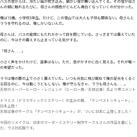
バスの窓からは、冷たい風が吹き込み、細かい雪が舞い込んでくる。その雪が母さ
んの頬に触れるたびに、母さんの顔色がどんどん青白くなっていくのが分かった。

俺は12歳。小学校5年生。だけど、この雪山では大人も子供も関係ない。母さんと
ララを守れるのは、俺しかいないんだ。

母さんは、バスの座席にもたれかかって目を閉じている。さっきまでは震えていた
のに、今はその震えすら止まっている気がする。

「母さん……」

小さく声をかけたけど、返事はない。ただ、息がかすかに白く見える。それが唯一
の希望だった。

ララは俺の膝の上で小さく震えていた。いつも元気に飛び跳ねて俺の足元をくるく
る回るのに、今は動こうともしない。俺が守らなきゃ、ララも母さんも……。
天球のスーパーヒーロー・レジェンド（ヒーロー族／天球出身）氏より帯コメント

ドラミス（ドラマティックミステリー）の生みの親、「テンペスト☆キュート」、
日本上陸！

天球出身のサークル「テンペスト☆キュート」が、ついに日本に上陸しました！

今回のリメイクは、日本のマーダーミステリー制作サークルさんの作品を基にし
た、ウズ対応版です。
