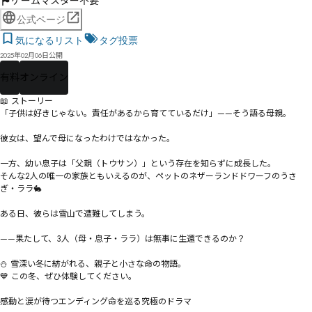
ゲームマスター不要
公式ページ
気になるリスト
タグ投票
2025年02月06日公開
有料
オンライン
📖 ストーリー

「子供は好きじゃない。責任があるから育てているだけ」——そう語る母親。

彼女は、望んで母になったわけではなかった。

一方、幼い息子は「父親（トウサン）」という存在を知らずに成長した。

そんな2人の唯一の家族ともいえるのが、ペットのネザーランドドワーフのうさ
ぎ・ララ🐇

ある日、彼らは雪山で遭難してしまう。

——果たして、3人（母・息子・ララ）は無事に生還できるのか？

⛄ 雪深い冬に紡がれる、親子と小さな命の物語。

💙 この冬、ぜひ体験してください。

感動と涙が待つエンディング――命を巡る究極のドラマ
